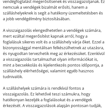
vendégfoglalást megerősítsenek és visszaigazoljanak. Ez
nemcsak a vendégek bizalmát erősíti, hanem a
szálláshelyeknek is segít a hatékony üzemeltetésben és
a jobb vendégélmény biztosításában.
A visszaigazolás elengedhetetlen a vendégek számára,
mert ezáltal megerősítést kapnak arról, hogy a
foglalásuk sikeres volt és a szálláshely várja őket. Ezzel a
bizonyossággal mentálisan felkészülhetnek az utazásra,
és nyugodtan tervezhetik meg az érkezésüket. Ezenkívül
a visszaigazolás tartalmazhat olyan információkat is,
mint a becsekkolás és kijelentkezés pontos időpontja, a
szálláshely elérhetőségei, valamint egyéb hasznos
tudnivalók.
A szálláshelyek számára is rendkívül fontos a
visszaigazolás. Ez lehetővé teszi számukra, hogy
hatékonyan kezeljék a foglalásokat és a vendégek
érkezését. A visszaigazolások alapján pontosan tudják,