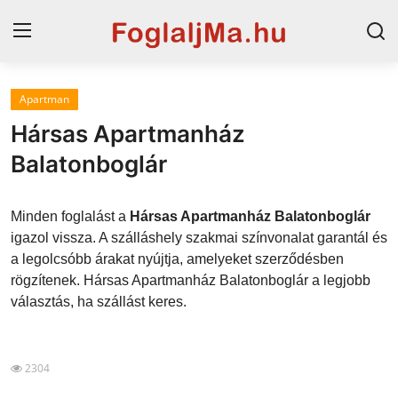
Apartman
Magyarország
Hársas Apartmanház
Horvát tengerpart
Balatonboglár
Horvátország
Minden foglalást a
Hársas Apartmanház Balatonboglár
Szállások a Balatonon
igazol vissza. A szálláshely szakmai színvonalat garantál és
a legolcsóbb árakat nyújtja, amelyeket szerződésben
Szállások Hajdúszoboszlón
rögzítenek. Hársas Apartmanház Balatonboglár a legjobb
választás, ha szállást keres.
Blog
2304