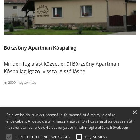
Börzsöny Apartman Kóspallag
Minden foglalást közvetlenül Börzsöny Apartman
Kóspallag igazol vissza. A szálláshel...
2390 megtekintés
×
Ez a weboldal sütiket használ a felhasználói élmény javítása
érdekében. A weboldalunk használatával Ön hozzájárul az összes süti
használatához, a Cookie szabályzatunknak megfelelően.
Bővebben
ELENGEDHETETLENÜL SZÜKSÉGES
TELJESÍTMÉNY