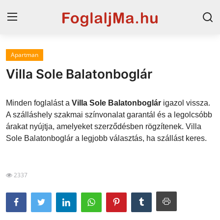
Apartman
Magyarország
Villa Sole Balatonboglár
Horvát tengerpart
Minden foglalást a
Villa Sole Balatonboglár
igazol vissza.
Szállások a Balatonon
A szálláshely szakmai színvonalat garantál és a legolcsóbb
árakat nyújtja, amelyeket szerződésben rögzítenek. Villa
Horvátország
Sole Balatonboglár a legjobb választás, ha szállást keres.
Blog
Szállások Hajdúszoboszlón
2337