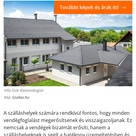
További képek és árak itt!
Villa Sole Balatonboglár
Kép:
Szallas.hu
A szálláshelyek számára rendkívül fontos, hogy minden
vendégfoglalást megerősítsenek és visszaigazoljanak. Ez
nemcsak a vendégek bizalmát erősíti, hanem a
szálláshelyeknek is segít a hatékony üzemeltetésben és