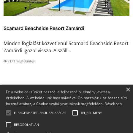
Scamard Beachside Resort Zamárdi
Minden foglalást közvetlenül Scamard Beachside Resort
Zamárdi igazol vissza. A száll...
2133 megtekintés
×
Ez a weboldal sütiket használ a felhasználói élmény javítása
érdekében. A weboldalunk használatával Ön hozzájárul az összes süti
használatához, a Cookie szabályzatunknak megfelelően.
Bővebben
ELENGEDHETETLENÜL SZÜKSÉGES
TELJESÍTMÉNY
BESOROLATLAN
Copyright 2026 Foglaljma.hu - Minden jog fenntartva.