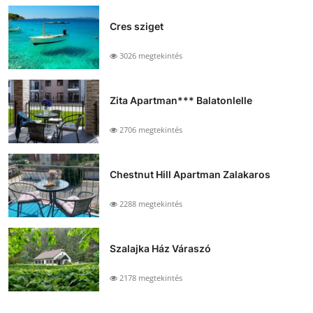
Cres sziget
3026 megtekintés
Zita Apartman*** Balatonlelle
2706 megtekintés
Chestnut Hill Apartman Zalakaros
2288 megtekintés
Szalajka Ház Váraszó
2178 megtekintés