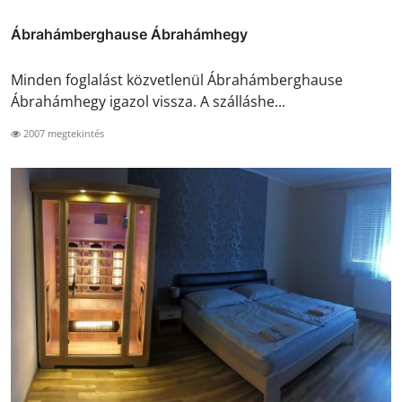
Ábrahámberghause Ábrahámhegy
Minden foglalást közvetlenül Ábrahámberghause
Ábrahámhegy igazol vissza. A szálláshe...
2007 megtekintés