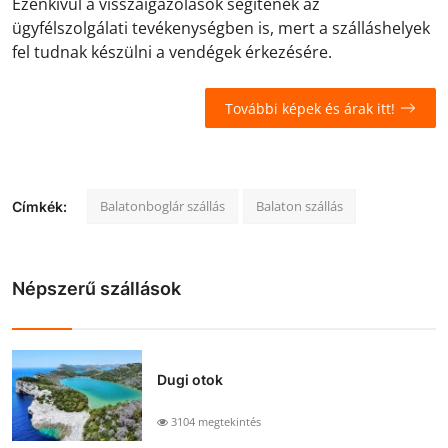
Ezenkívül a visszaigazolások segítenek az
ügyfélszolgálati tevékenységben is, mert a szálláshelyek
fel tudnak készülni a vendégek érkezésére.
További képek és árak itt!
Balatonboglár szállás
Balaton szállás
Címkék:
Népszerű szállások
Dugi otok
3104 megtekintés