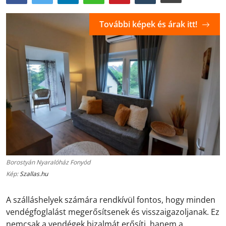
További képek és árak itt!
Borostyán Nyaralóház Fonyód
Kép:
Szallas.hu
A szálláshelyek számára rendkívül fontos, hogy minden
vendégfoglalást megerősítsenek és visszaigazoljanak. Ez
nemcsak a vendégek bizalmát erősíti, hanem a