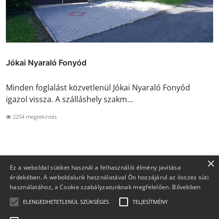
Jókai Nyaraló Fonyód
Minden foglalást közvetlenül Jókai Nyaraló Fonyód
igazol vissza. A szálláshely szakm...
2254 megtekintés
×
Ez a weboldal sütiket használ a felhasználói élmény javítása
érdekében. A weboldalunk használatával Ön hozzájárul az összes süti
használatához, a Cookie szabályzatunknak megfelelően.
Bővebben
ELENGEDHETETLENÜL SZÜKSÉGES
TELJESÍTMÉNY