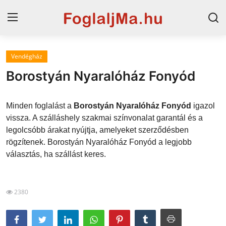
Vendégház
Magyarország
Borostyán Nyaralóház Fonyód
Horvát tengerpart
Minden foglalást a
Borostyán Nyaralóház Fonyód
igazol
Horvátország
vissza. A szálláshely szakmai színvonalat garantál és a
legolcsóbb árakat nyújtja, amelyeket szerződésben
Szállások a Balatonon
rögzítenek. Borostyán Nyaralóház Fonyód a legjobb
Szállások Hajdúszoboszlón
választás, ha szállást keres.
Blog
2380