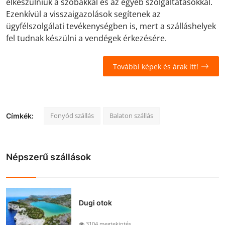
elkészülniük a szobákkal és az egyéb szolgáltatásokkal.
Ezenkívül a visszaigazolások segítenek az
ügyfélszolgálati tevékenységben is, mert a szálláshelyek
fel tudnak készülni a vendégek érkezésére.
További képek és árak itt!
Fonyód szállás
Balaton szállás
Címkék:
Népszerű szállások
Dugi otok
3104 megtekintés