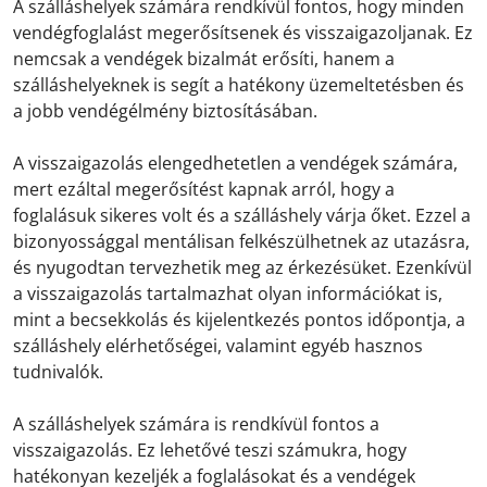
A szálláshelyek számára rendkívül fontos, hogy minden
vendégfoglalást megerősítsenek és visszaigazoljanak. Ez
nemcsak a vendégek bizalmát erősíti, hanem a
szálláshelyeknek is segít a hatékony üzemeltetésben és
a jobb vendégélmény biztosításában.
A visszaigazolás elengedhetetlen a vendégek számára,
mert ezáltal megerősítést kapnak arról, hogy a
foglalásuk sikeres volt és a szálláshely várja őket. Ezzel a
bizonyossággal mentálisan felkészülhetnek az utazásra,
és nyugodtan tervezhetik meg az érkezésüket. Ezenkívül
a visszaigazolás tartalmazhat olyan információkat is,
mint a becsekkolás és kijelentkezés pontos időpontja, a
szálláshely elérhetőségei, valamint egyéb hasznos
tudnivalók.
A szálláshelyek számára is rendkívül fontos a
visszaigazolás. Ez lehetővé teszi számukra, hogy
hatékonyan kezeljék a foglalásokat és a vendégek