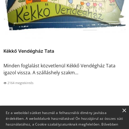
Kékkő Vendégház Tata
Minden foglalást közvetlenül Kékkő Vendégház Tata
igazol vissza. A szálláshely szakm...
2164 megtekintés
×
Ez a weboldal sütiket használ a felhasználói élmény javítása
érdekében. A weboldalunk használatával Ön hozzájárul az összes süti
használatához, a Cookie szabályzatunknak megfelelően.
Bővebben