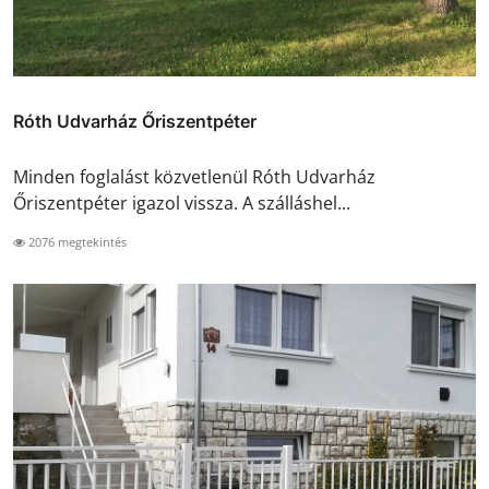
Róth Udvarház Őriszentpéter
Minden foglalást közvetlenül Róth Udvarház
Őriszentpéter igazol vissza. A szálláshel...
2076 megtekintés