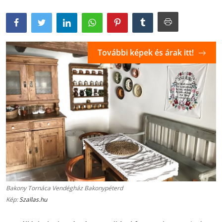
További képek és árak itt!
Bakony Tornáca Vendégház Bakonypéterd
Kép:
Szallas.hu