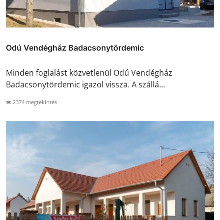
Odú Vendégház Badacsonytördemic
Minden foglalást közvetlenül Odú Vendégház
Badacsonytördemic igazol vissza. A szállá...
2374 megtekintés