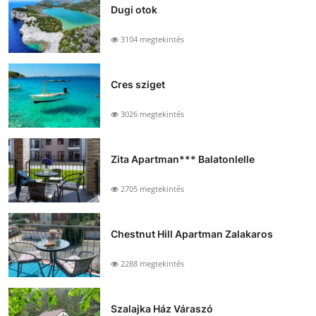
Dugi otok
3104 megtekintés
Cres sziget
3026 megtekintés
Zita Apartman*** Balatonlelle
2705 megtekintés
Chestnut Hill Apartman Zalakaros
2288 megtekintés
Szalajka Ház Váraszó