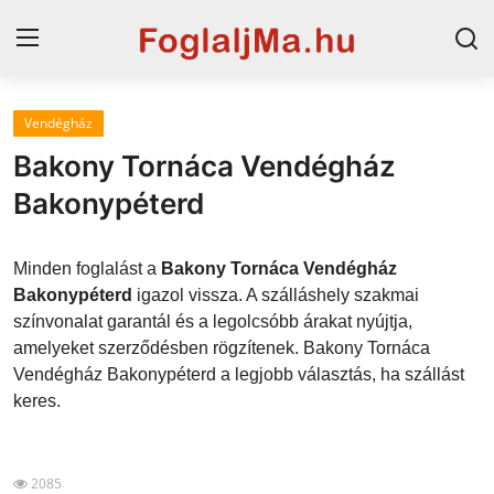
Vendégház
Magyarország
Bakony Tornáca Vendégház
Horvát tengerpart
Bakonypéterd
Szállások a Balatonon
Minden foglalást a
Bakony Tornáca Vendégház
Horvátország
Bakonypéterd
igazol vissza. A szálláshely szakmai
színvonalat garantál és a legolcsóbb árakat nyújtja,
Blog
amelyeket szerződésben rögzítenek. Bakony Tornáca
Vendégház Bakonypéterd a legjobb választás, ha szállást
Szállások Hajdúszoboszlón
keres.
2085