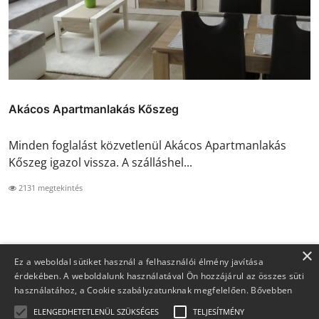
Akácos Apartmanlakás Kőszeg
Minden foglalást közvetlenül Akácos Apartmanlakás
Kőszeg igazol vissza. A szálláshel...
2131 megtekintés
×
Ez a weboldal sütiket használ a felhasználói élmény javítása
érdekében. A weboldalunk használatával Ön hozzájárul az összes süti
használatához, a Cookie szabályzatunknak megfelelően.
Bővebben
ELENGEDHETETLENÜL SZÜKSÉGES
TELJESÍTMÉNY