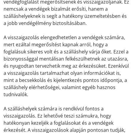
vendégfoglalást megerősítsenek és visszaigazoljanak. Ez
nemcsak a vendégek bizalmát erősíti, hanem a
szálláshelyeknek is segít a hatékony üzemeltetésben és
a jobb vendégélmény biztosításában.
A visszaigazolás elengedhetetlen a vendégek számára,
mert ezáltal megerősítést kapnak arról, hogy a
foglalásuk sikeres volt és a szálláshely várja őket. Ezzel a
bizonyossággal mentálisan felkészülhetnek az utazásra,
és nyugodtan tervezhetik meg az érkezésüket. Ezenkívül
a visszaigazolás tartalmazhat olyan információkat is,
mint a becsekkolás és kijelentkezés pontos időpontja, a
szálláshely elérhetőségei, valamint egyéb hasznos
tudnivalók.
A szálláshelyek számára is rendkívül fontos a
visszaigazolás. Ez lehetővé teszi számukra, hogy
hatékonyan kezeljék a foglalásokat és a vendégek
érkezését. A visszaigazolások alapján pontosan tudják,