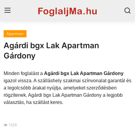
Apartman
Magyarország
Agárdi bgx Lak Apartman
Horvát tengerpart
Gárdony
Szállások a Balatonon
Minden foglalást a
Agárdi bgx Lak Apartman Gárdony
Horvátország
igazol vissza. A szálláshely szakmai színvonalat garantál és
a legolcsóbb árakat nyújtja, amelyeket szerződésben
Blog
rögzítenek. Agárdi bgx Lak Apartman Gárdony a legjobb
választás, ha szállást keres.
Szállások Hajdúszoboszlón
1928