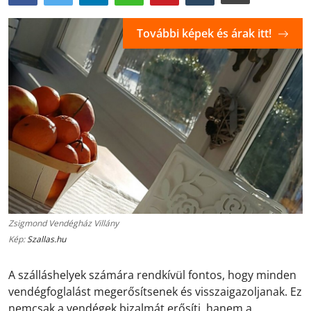
További képek és árak itt!
Zsigmond Vendégház Villány
Kép:
Szallas.hu
A szálláshelyek számára rendkívül fontos, hogy minden
vendégfoglalást megerősítsenek és visszaigazoljanak. Ez
nemcsak a vendégek bizalmát erősíti, hanem a