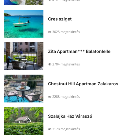
Cres sziget
3025 megtekintés
Zita Apartman*** Balatonlelle
2704 megtekintés
Chestnut Hill Apartman Zalakaros
2288 megtekintés
Szalajka Ház Váraszó
2178 megtekintés