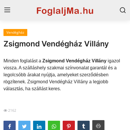
Vendégház
Magyarország
Zsigmond Vendégház Villány
Horvát tengerpart
Minden foglalást a
Zsigmond Vendégház Villány
igazol
Szállások a Balatonon
vissza. A szálláshely szakmai színvonalat garantál és a
legolcsóbb árakat nyújtja, amelyeket szerződésben
Horvátország
rögzítenek. Zsigmond Vendégház Villány a legjobb
Szállások Hajdúszoboszlón
választás, ha szállást keres.
Blog
2162