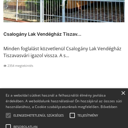
Csalogány Lak Vendégház Tiszav...
Minden foglalást közvetlenül Csalogány Lak Vendégház
Tiszavasvári igazol vissza. A s...
2354 megtekintés
×
Ez a weboldal sütiket használ a felhasználói élmény javítása
érdekében. A weboldalunk használatával Ön hozzájárul az összes süti
használatához, a Cookie szabályzatunknak megfelelően.
Bővebben
ELENGEDHETETLENÜL SZÜKSÉGES
TELJESÍTMÉNY
BESOROLATLAN