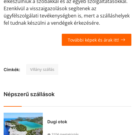
elkészülniük a szobákkal és az egyéb szolgáltatásokkal.
Ezenkívül a visszaigazolások segítenek az
ügyfélszolgálati tevékenységben is, mert a szálláshelyek
fel tudnak készülni a vendégek érkezésére.
További képek és árak itt!
Villány szállás
Címkék:
Népszerű szállások
Dugi otok
3104 megtekintés