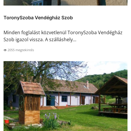
ToronySzoba Vendégház Szob
Minden foglalást közvetlenül ToronySzoba Vendégház
Szob igazol vissza. A szálláshely...
2055 megtekintés