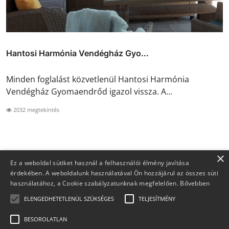
Hantosi Harmónia Vendégház Gyo...
Minden foglalást közvetlenül Hantosi Harmónia
Vendégház Gyomaendrőd igazol vissza. A...
2032 megtekintés
×
Ez a weboldal sütiket használ a felhasználói élmény javítása
érdekében. A weboldalunk használatával Ön hozzájárul az összes süti
használatához, a Cookie szabályzatunknak megfelelően.
Bővebben
ELENGEDHETETLENÜL SZÜKSÉGES
TELJESÍTMÉNY
BESOROLATLAN
Copyright 2026 Foglaljma.hu - Minden jog fenntartva.