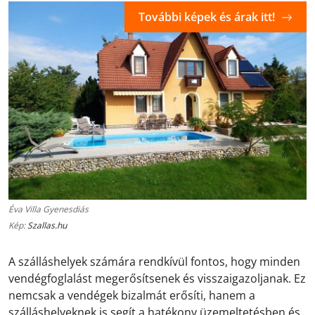
További képek és árak itt!
Éva Villa Gyenesdiás
Kép:
Szallas.hu
A szálláshelyek számára rendkívül fontos, hogy minden
vendégfoglalást megerősítsenek és visszaigazoljanak. Ez
nemcsak a vendégek bizalmát erősíti, hanem a
szálláshelyeknek is segít a hatékony üzemeltetésben és