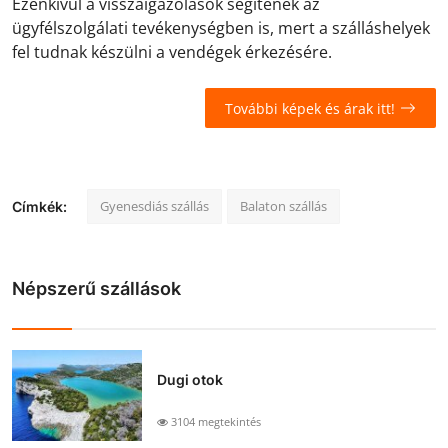
Ezenkívül a visszaigazolások segítenek az
ügyfélszolgálati tevékenységben is, mert a szálláshelyek
fel tudnak készülni a vendégek érkezésére.
További képek és árak itt!
Gyenesdiás szállás
Balaton szállás
Címkék:
Népszerű szállások
Dugi otok
3104 megtekintés