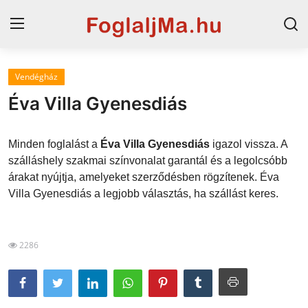
Vendégház
Magyarország
Éva Villa Gyenesdiás
Horvát tengerpart
Minden foglalást a
Éva Villa Gyenesdiás
igazol vissza. A
Horvátország
szálláshely szakmai színvonalat garantál és a legolcsóbb
árakat nyújtja, amelyeket szerződésben rögzítenek. Éva
Szállások a Balatonon
Villa Gyenesdiás a legjobb választás, ha szállást keres.
Szállások Hajdúszoboszlón
Blog
2286