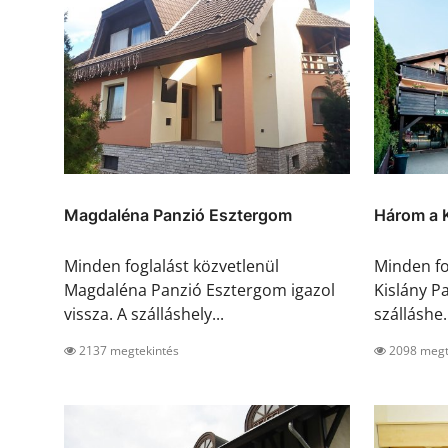
Magdaléna Panzió Esztergom
Három a K
Minden foglalást közvetlenül
Minden fo
Magdaléna Panzió Esztergom igazol
Kislány Pa
vissza. A szálláshely...
szálláshe.
2137 megtekintés
2098 megt