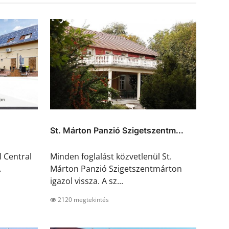
St. Márton Panzió Szigetszentm...
l Central
Minden foglalást közvetlenül St.
A
Márton Panzió Szigetszentmárton
igazol vissza. A sz...
2120 megtekintés