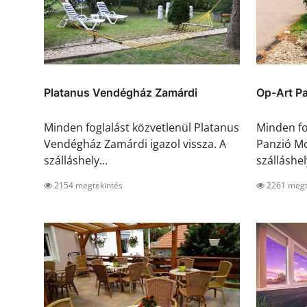
Platanus Vendégház Zamárdi
Op-Art P
Minden foglalást közvetlenül Platanus
Minden fo
Vendégház Zamárdi igazol vissza. A
Panzió Mo
szálláshely...
szálláshel
2154 megtekintés
2261 megt