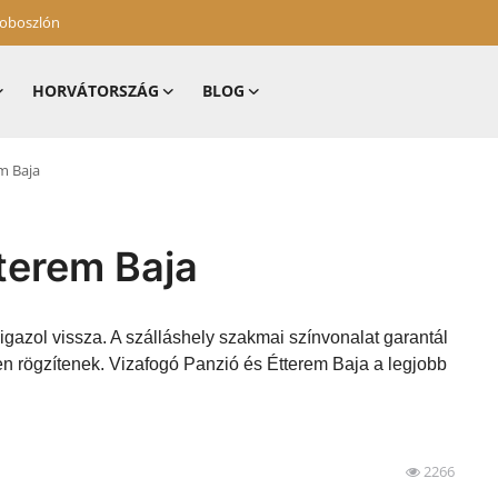
zoboszlón
HORVÁTORSZÁG
BLOG
m Baja
terem Baja
igazol vissza. A szálláshely szakmai színvonalat garantál
en rögzítenek. Vizafogó Panzió és Étterem Baja a legjobb
2266