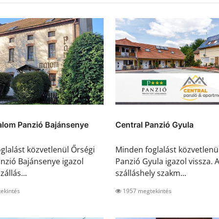
alom Panzió Bajánsenye
Central Panzió Gyula
glalást közvetlenül Őrségi
Minden foglalást közvetlenü
zió Bajánsenye igazol
Panzió Gyula igazol vissza. 
zállás...
szálláshely szakm...
ekintés
1957 megtekintés