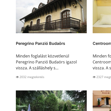
Peregrino Panzió Budaörs
Centroom
Minden foglalást közvetlenül
Minden fo
Peregrino Panzió Budaörs igazol
Centroom
vissza. A szálláshely s...
vissza. A s
2032 megtekintés
2327 megt