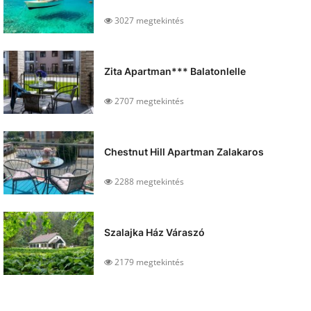
3027 megtekintés
Zita Apartman*** Balatonlelle
2707 megtekintés
Chestnut Hill Apartman Zalakaros
2288 megtekintés
Szalajka Ház Váraszó
2179 megtekintés