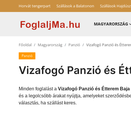
Horvát tengerpart
Szállások a Balatonon
Szállások Hajdús
MAGYARORSZÁG
Magyarország
Főoldal
Magyarország
Panzió
Vizafogó Panzió és Éttere
Horvát tengerpart
Panzió
Szállások a Balatonon
Vizafogó Panzió és Ét
Horvátország
Blog
Minden foglalást a
Vizafogó Panzió és Étterem Baja
és a legolcsóbb árakat nyújtja, amelyeket szerződésb
Szállások Hajdúszoboszlón
választás, ha szállást keres.