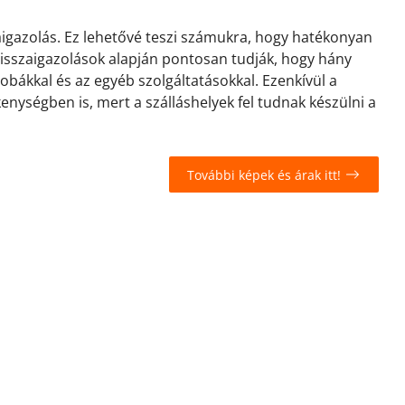
zaigazolás. Ez lehetővé teszi számukra, hogy hatékonyan
 visszaigazolások alapján pontosan tudják, hogy hány
zobákkal és az egyéb szolgáltatásokkal. Ezenkívül a
kenységben is, mert a szálláshelyek fel tudnak készülni a
További képek és árak itt!