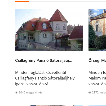
Csillagfény Panzió Sátoraljaúj...
Őrségi M
Minden foglalást közvetlenül
Minden fo
Csillagfény Panzió Sátoraljaújhely
Malom Pan
igazol vissza. A szá...
vissza. A s
2045 megtekintés
2172 megt