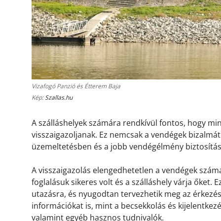
Vizafogó Panzió és Étterem Baja
Kép:
Szallas.hu
A szálláshelyek számára rendkívül fontos, hogy m
visszaigazoljanak. Ez nemcsak a vendégek bizalmát 
üzemeltetésben és a jobb vendégélmény biztosítá
A visszaigazolás elengedhetetlen a vendégek számá
foglalásuk sikeres volt és a szálláshely várja őket.
utazásra, és nyugodtan tervezhetik meg az érkezésü
információkat is, mint a becsekkolás és kijelentkez
valamint egyéb hasznos tudnivalók.