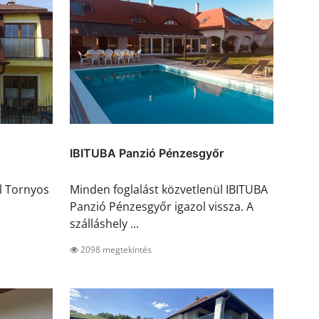
IBITUBA Panzió Pénzesgyőr
l Tornyos
Minden foglalást közvetlenül IBITUBA
Panzió Pénzesgyőr igazol vissza. A
szálláshely ...
2098 megtekintés