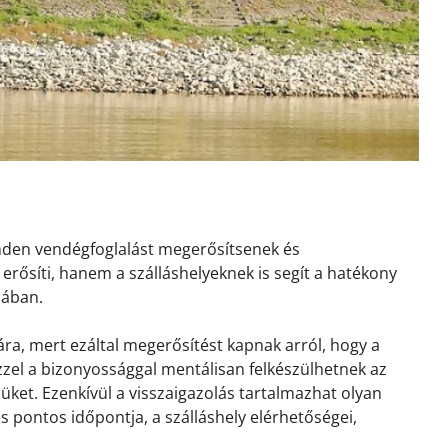
inden vendégfoglalást megerősítsenek és
erősíti, hanem a szálláshelyeknek is segít a hatékony
sában.
ra, mert ezáltal megerősítést kapnak arról, hogy a
 Ezzel a bizonyossággal mentálisan felkészülhetnek az
ket. Ezenkívül a visszaigazolás tartalmazhat olyan
és pontos időpontja, a szálláshely elérhetőségei,