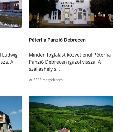
Péterfia Panzió Debrecen
l Ludwig
Minden foglalást közvetlenül Péterfia
sza. A
Panzió Debrecen igazol vissza. A
szálláshely s...
2223 megtekintés