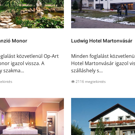
anzió Monor
Ludwig Hotel Martonvásár
glalást közvetlenül Op-Art
Minden foglalást közvetlenü
nor igazol vissza. A
Hotel Martonvásár igazol vis
y szakma...
szálláshely s...
ekintés
2116 megtekintés