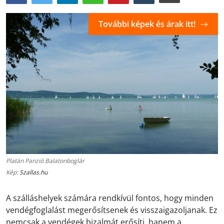
További képek és árak itt!
Platán Panzió Balatonboglár
Kép:
Szallas.hu
A szálláshelyek számára rendkívül fontos, hogy minden
vendégfoglalást megerősítsenek és visszaigazoljanak. Ez
nemcsak a vendégek bizalmát erősíti, hanem a