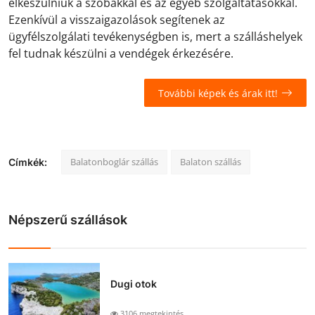
elkészülniük a szobákkal és az egyéb szolgáltatásokkal.
Ezenkívül a visszaigazolások segítenek az
ügyfélszolgálati tevékenységben is, mert a szálláshelyek
fel tudnak készülni a vendégek érkezésére.
További képek és árak itt!
Balatonboglár szállás
Balaton szállás
Címkék:
Népszerű szállások
Dugi otok
3106 megtekintés