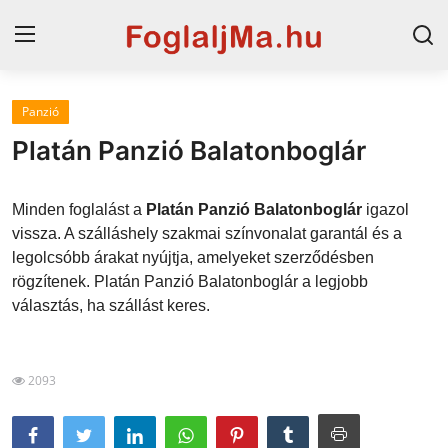
Panzió
Magyarország
Platán Panzió Balatonboglár
Horvát tengerpart
Minden foglalást a
Platán Panzió Balatonboglár
igazol
Szállások a Balatonon
vissza. A szálláshely szakmai színvonalat garantál és a
legolcsóbb árakat nyújtja, amelyeket szerződésben
Horvátország
rögzítenek. Platán Panzió Balatonboglár a legjobb
Blog
választás, ha szállást keres.
Szállások Hajdúszoboszlón
2093