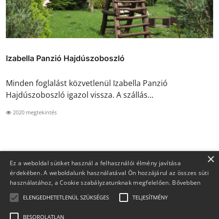
Izabella Panzió Hajdúszoboszló
Minden foglalást közvetlenül Izabella Panzió
Hajdúszoboszló igazol vissza. A szállás...
2020 megtekintés
×
Ez a weboldal sütiket használ a felhasználói élmény javítása
érdekében. A weboldalunk használatával Ön hozzájárul az összes süti
használatához, a Cookie szabályzatunknak megfelelően.
Bővebben
ELENGEDHETETLENÜL SZÜKSÉGES
TELJESÍTMÉNY
BESOROLATLAN