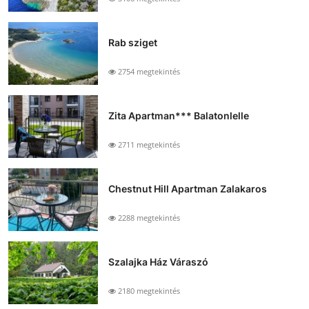
Rab sziget
2754 megtekintés
Zita Apartman*** Balatonlelle
2711 megtekintés
Chestnut Hill Apartman Zalakaros
2288 megtekintés
Szalajka Ház Váraszó
2180 megtekintés