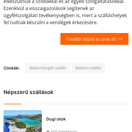
elkészülniük a szobákkal és az egyéb szolgáltatásokkal.
Ezenkívül a visszaigazolások segítenek az
ügyfélszolgálati tevékenységben is, mert a szálláshelyek
fel tudnak készülni a vendégek érkezésére.
További képek és árak itt!
Balatonboglár szállás
Balaton szállás
Címkék:
Népszerű szállások
Dugi otok
3107 megtekintés