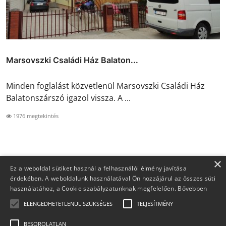
Marsovszki Családi Ház Balaton...
Minden foglalást közvetlenül Marsovszki Családi Ház
Balatonszárszó igazol vissza. A ...
1976 megtekintés
×
Ez a weboldal sütiket használ a felhasználói élmény javítása
érdekében. A weboldalunk használatával Ön hozzájárul az összes süti
használatához, a Cookie szabályzatunknak megfelelően.
Bővebben
ELENGEDHETETLENÜL SZÜKSÉGES
TELJESÍTMÉNY
BESOROLATLAN