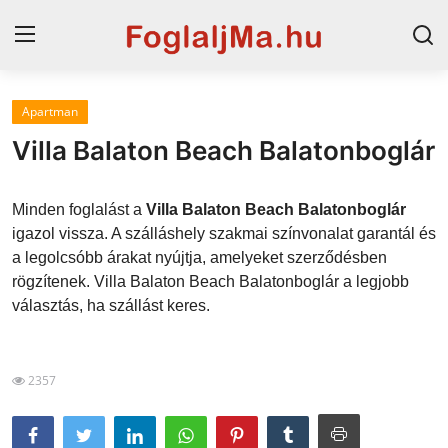
Apartman
Magyarország
Villa Balaton Beach Balatonboglár
Horvát tengerpart
Minden foglalást a
Villa Balaton Beach Balatonboglár
Szállások a Balatonon
igazol vissza. A szálláshely szakmai színvonalat garantál és
a legolcsóbb árakat nyújtja, amelyeket szerződésben
Horvátország
rögzítenek. Villa Balaton Beach Balatonboglár a legjobb
Blog
választás, ha szállást keres.
Szállások Hajdúszoboszlón
2357