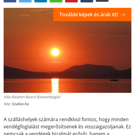
További képek és árak itt!
Villa Balaton Beach Balatonboglár
Kép:
Szallas.hu
A szálláshelyek számára rendkívül fontos, hogy minden
vendégfoglalást megerősítsenek és visszaigazoljanak. Ez
nemcsak a vendégek bizalmát erősíti, hanem a