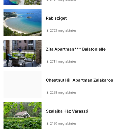
Rab sziget
2755 megtekintés
Zita Apartman*** Balatonlelle
2711 megtekintés
Chestnut Hill Apartman Zalakaros
2288 megtekintés
Szalajka Ház Váraszó
2180 megtekintés