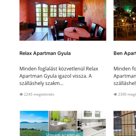
Relax Apartman Gyula
Ben Apar
Minden foglalást közvetlenül Relax
Minden fo
Apartman Gyula igazol vissza. A
Apartman 
szálláshely szakm...
szálláshel
2245 megtekintés
2390 megt