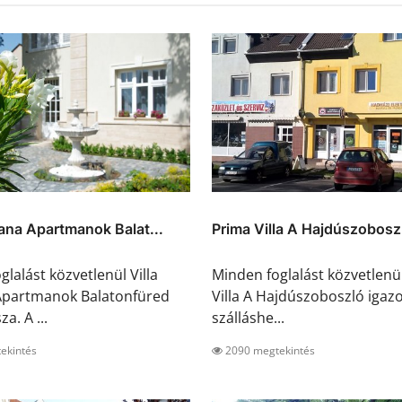
tana Apartmanok Balat...
Prima Villa A Hajdúszobosz
lalást közvetlenül Villa
Minden foglalást közvetlenü
Apartmanok Balatonfüred
Villa A Hajdúszoboszló igazol
za. A ...
szálláshe...
ekintés
2090 megtekintés