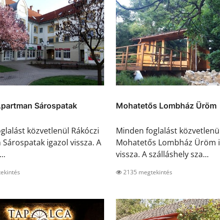
Apartman Sárospatak
Mohatetős Lombház Üröm
glalást közvetlenül Rákóczi
Minden foglalást közvetlenü
Sárospatak igazol vissza. A
Mohatetős Lombház Üröm i
..
vissza. A szálláshely sza...
ekintés
2135 megtekintés