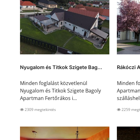
Nyugalom és Titkok Szigete Bag...
Rákóczi 
Minden foglalást közvetlenül
Minden fo
Nyugalom és Titkok Szigete Bagoly
Apartman 
Apartman Fertőrákos i...
szálláshel.
2309 megtekintés
2259 megt