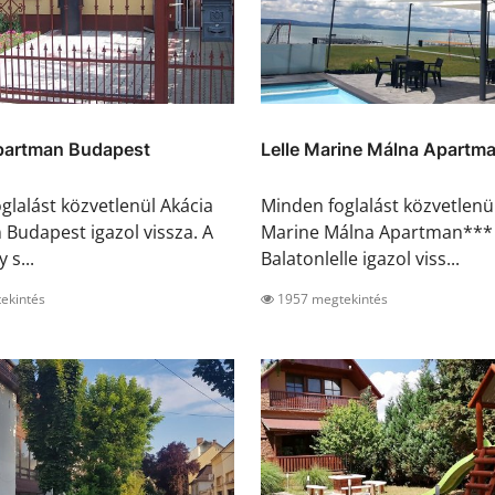
partman Budapest
Lelle Marine Málna Apartma
glalást közvetlenül Akácia
Minden foglalást közvetlenül
Budapest igazol vissza. A
Marine Málna Apartman***
 s...
Balatonlelle igazol viss...
ekintés
1957 megtekintés