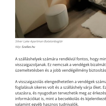
Silver Lake Apartman Balatonboglár
Kép:
Szallas.hu
A szálláshelyek számára rendkívül fontos, hogy m
visszaigazoljanak. Ez nemcsak a vendégek bizalmát 
üzemeltetésben és a jobb vendégélmény biztosítá
A visszaigazolás elengedhetetlen a vendégek számá
foglalásuk sikeres volt és a szálláshely várja őket.
utazásra, és nyugodtan tervezhetik meg az érkezésü
információkat is, mint a becsekkolás és kijelentkez
valamint egyéb hasznos tudnivalók.