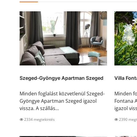
Szeged-Gyöngye Apartman Szeged
Villa Fon
Minden foglalást közvetlenül Szeged-
Minden fog
Gyöngye Apartman Szeged igazol
Fontana 
vissza. A szállás...
igazol viss
2334 megtekintés
2390 megt