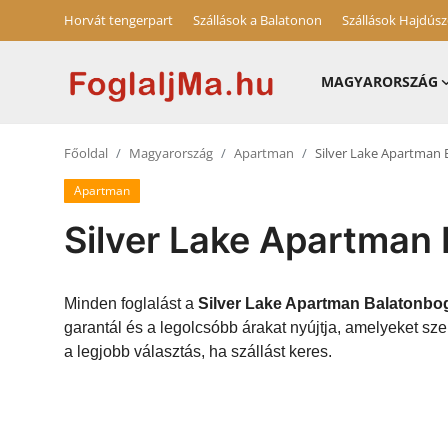
Horvát tengerpart
Szállások a Balatonon
Szállások Hajdús
MAGYARORSZÁG
Horvát tengerpart
Főoldal
Magyarország
Apartman
Silver Lake Apartman 
Magyarország
Apartman
Horvátország
Silver Lake Apartman
Szállások a Balatonon
Blog
Minden foglalást a
Silver Lake Apartman Balatonbog
garantál és a legolcsóbb árakat nyújtja, amelyeket s
Szállások Hajdúszoboszlón
a legjobb választás, ha szállást keres.