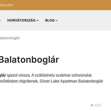
zoboszlón
HORVÁTORSZÁG
BLOG
Balatonboglár
 Balatonboglár
lár
igazol vissza. A szálláshely szakmai színvonalat
zerződésben rögzítenek. Silver Lake Apartman Balatonboglár
2232