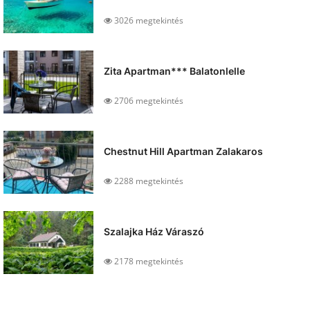
3026 megtekintés
Zita Apartman*** Balatonlelle
2706 megtekintés
Chestnut Hill Apartman Zalakaros
2288 megtekintés
Szalajka Ház Váraszó
2178 megtekintés