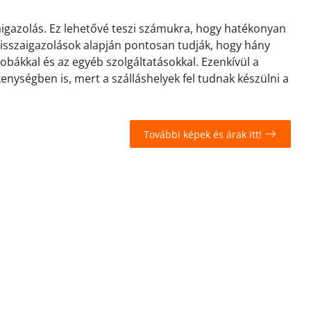
zaigazolás. Ez lehetővé teszi számukra, hogy hatékonyan
 visszaigazolások alapján pontosan tudják, hogy hány
zobákkal és az egyéb szolgáltatásokkal. Ezenkívül a
kenységben is, mert a szálláshelyek fel tudnak készülni a
További képek és árak itt!