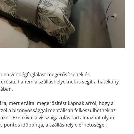
inden vendégfoglalást megerősítsenek és
erősíti, hanem a szálláshelyeknek is segít a hatékony
sában.
ra, mert ezáltal megerősítést kapnak arról, hogy a
 Ezzel a bizonyossággal mentálisan felkészülhetnek az
ket. Ezenkívül a visszaigazolás tartalmazhat olyan
és pontos időpontja, a szálláshely elérhetőségei,