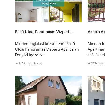
Süllő Utcai Panorámás Vízparti...
Akácia A
Minden foglalást közvetlenül Süllő
Minden fo
Utcai Panorámás Vízparti Apartman
Apartman 
Fonyód igazol v...
szálláshely
2102 megtekintés
2276 megt