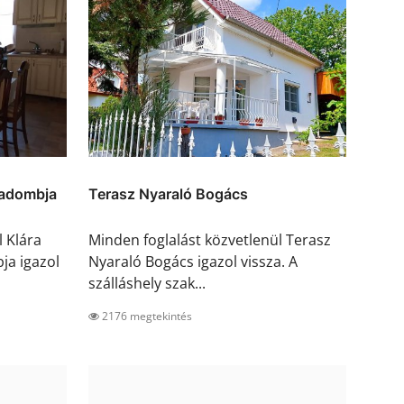
madombja
Terasz Nyaraló Bogács
l Klára
Minden foglalást közvetlenül Terasz
a igazol
Nyaraló Bogács igazol vissza. A
szálláshely szak...
2176 megtekintés