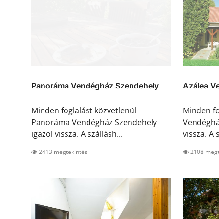
Panoráma Vendégház Szendehely
Azálea V
Minden foglalást közvetlenül
Minden fo
Panoráma Vendégház Szendehely
Vendégház
igazol vissza. A szállásh...
vissza. A s
2413 megtekintés
2108 megt