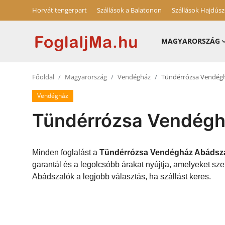
Horvát tengerpart
Szállások a Balatonon
Szállások Hajdús
MAGYARORSZÁG
Magyarország
Főoldal
Magyarország
Vendégház
Tündérrózsa Vendég
Horvát tengerpart
Vendégház
Szállások a Balatonon
Tündérrózsa Vendégh
Horvátország
Szállások Hajdúszoboszlón
Minden foglalást a
Tündérrózsa Vendégház Abádsz
garantál és a legolcsóbb árakat nyújtja, amelyeket 
Blog
Abádszalók a legjobb választás, ha szállást keres.