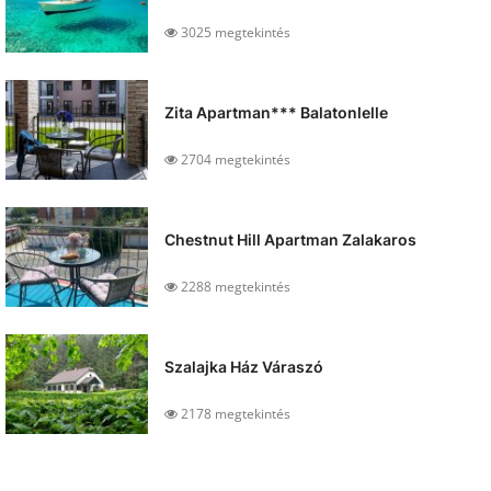
3025 megtekintés
Zita Apartman*** Balatonlelle
2704 megtekintés
Chestnut Hill Apartman Zalakaros
2288 megtekintés
Szalajka Ház Váraszó
2178 megtekintés