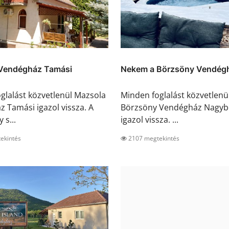
Vendégház Tamási
Nekem a Börzsöny Vendégh
glalást közvetlenül Mazsola
Minden foglalást közvetlen
 Tamási igazol vissza. A
Börzsöny Vendégház Nagyb
 s...
igazol vissza. ...
ekintés
2107 megtekintés