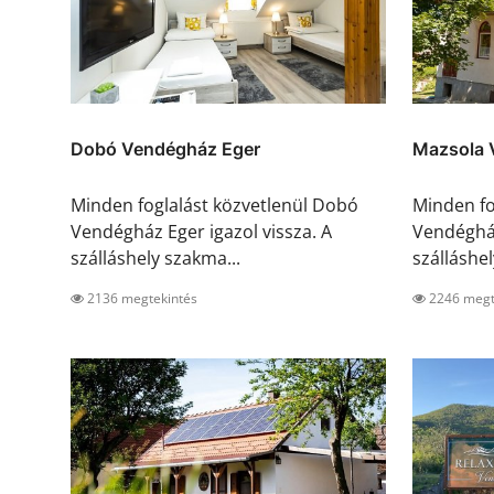
Dobó Vendégház Eger
Mazsola 
Minden foglalást közvetlenül Dobó
Minden fo
Vendégház Eger igazol vissza. A
Vendégház
szálláshely szakma...
szálláshely
2136 megtekintés
2246 megt