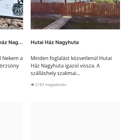
áz Nag...
Hutai Ház Nagyhuta
ül Nekem a
Minden foglalást közvetlenül Hutai
örzsöny
Ház Nagyhuta igazol vissza. A
szálláshely szakmai...
2183 megtekintés