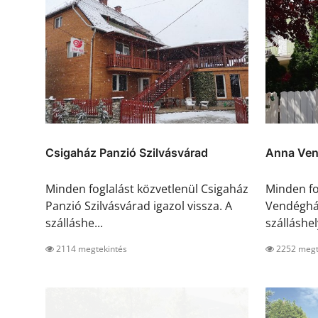
Csigaház Panzió Szilvásvárad
Anna Ven
Minden foglalást közvetlenül Csigaház
Minden fo
Panzió Szilvásvárad igazol vissza. A
Vendégház
szálláshe...
szálláshel
2114 megtekintés
2252 megt