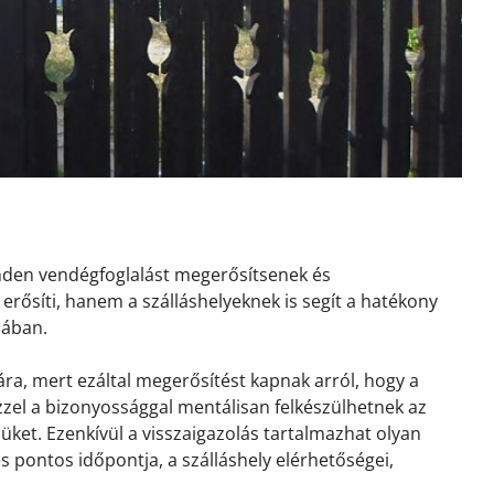
inden vendégfoglalást megerősítsenek és
erősíti, hanem a szálláshelyeknek is segít a hatékony
sában.
ra, mert ezáltal megerősítést kapnak arról, hogy a
 Ezzel a bizonyossággal mentálisan felkészülhetnek az
ket. Ezenkívül a visszaigazolás tartalmazhat olyan
és pontos időpontja, a szálláshely elérhetőségei,