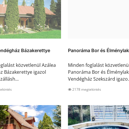
endégház Bázakerettye
Panoráma Bor és Élménylak 
glalást közvetlenül Azálea
Minden foglalást közvetlenü
 Bázakerettye igazol
Panoráma Bor és Élménylak
zállásh...
Vendégház Szekszárd igazo.
ekintés
2178 megtekintés