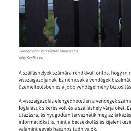
Tündérrózsa Vendégház Abádszalók
Kép:
Szallas.hu
A szálláshelyek számára rendkívül fontos, hogy m
visszaigazoljanak. Ez nemcsak a vendégek bizalmát 
üzemeltetésben és a jobb vendégélmény biztosítá
A visszaigazolás elengedhetetlen a vendégek számá
foglalásuk sikeres volt és a szálláshely várja őket.
utazásra, és nyugodtan tervezhetik meg az érkezésü
információkat is, mint a becsekkolás és kijelentkez
valamint egyéb hasznos tudnivalók.