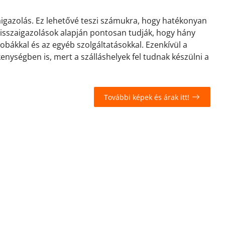
zaigazolás. Ez lehetővé teszi számukra, hogy hatékonyan
 visszaigazolások alapján pontosan tudják, hogy hány
zobákkal és az egyéb szolgáltatásokkal. Ezenkívül a
kenységben is, mert a szálláshelyek fel tudnak készülni a
További képek és árak itt!