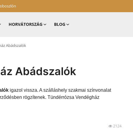
zoboszlón
HORVÁTORSZÁG
BLOG
ház Abádszalók
áz Abádszalók
alók
igazol vissza. A szálláshely szakmai színvonalat
szerződésben rögzítenek. Tündérrózsa Vendégház
2124