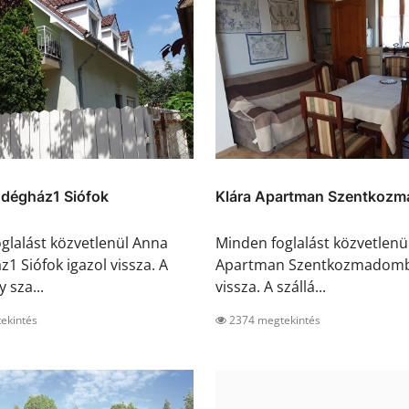
dégház1 Siófok
Klára Apartman Szentkoz
glalást közvetlenül Anna
Minden foglalást közvetlenü
1 Siófok igazol vissza. A
Apartman Szentkozmadombj
y sza...
vissza. A szállá...
ekintés
2374 megtekintés