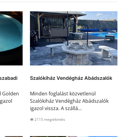
szabadi
Szalókiház Vendégház Abádszalók
l Golden
Minden foglalást közvetlenül
gazol
Szalókiház Vendégház Abádszalók
igazol vissza. A szállá...
2115 megtekintés