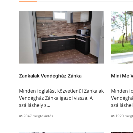
Zankalak Vendégház Zánka
Mini Me 
Minden foglalást közvetlenül Zankalak
Minden fo
Vendégház Zánka igazol vissza. A
Vendégház
szálláshely s...
szálláshely
2047 megtekintés
1920 megt