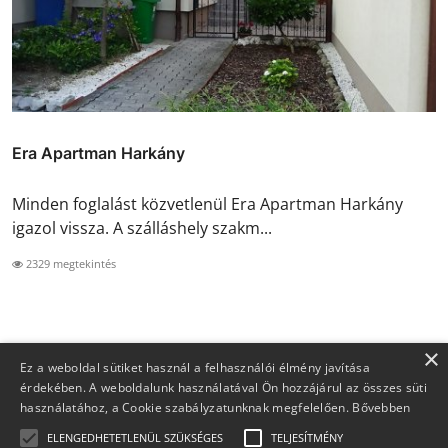
Era Apartman Harkány
Minden foglalást közvetlenül Era Apartman Harkány
igazol vissza. A szálláshely szakm...
2329 megtekintés
×
Ez a weboldal sütiket használ a felhasználói élmény javítása
érdekében. A weboldalunk használatával Ön hozzájárul az összes süti
használatához, a Cookie szabályzatunknak megfelelően.
Bővebben
ELENGEDHETETLENÜL SZÜKSÉGES
TELJESÍTMÉNY