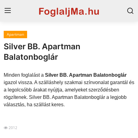
Apartman
Magyarország
Silver BB. Apartman
Horvát tengerpart
Balatonboglár
Szállások a Balatonon
Minden foglalást a
Silver BB. Apartman Balatonboglár
Horvátország
igazol vissza. A szálláshely szakmai színvonalat garantál és
a legolcsóbb árakat nyújtja, amelyeket szerződésben
Szállások Hajdúszoboszlón
rögzítenek. Silver BB. Apartman Balatonboglár a legjobb
választás, ha szállást keres.
Blog
2012