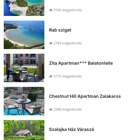
3106 megtekintés
Rab sziget
2754 megtekintés
Zita Apartman*** Balatonlelle
2710 megtekintés
Chestnut Hill Apartman Zalakaros
2288 megtekintés
Szalajka Ház Váraszó