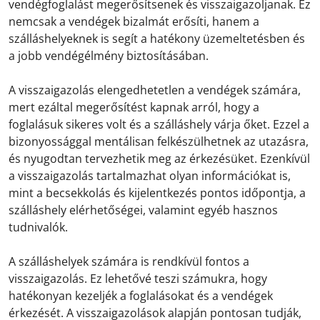
vendégfoglalást megerősítsenek és visszaigazoljanak. Ez
nemcsak a vendégek bizalmát erősíti, hanem a
szálláshelyeknek is segít a hatékony üzemeltetésben és
a jobb vendégélmény biztosításában.
A visszaigazolás elengedhetetlen a vendégek számára,
mert ezáltal megerősítést kapnak arról, hogy a
foglalásuk sikeres volt és a szálláshely várja őket. Ezzel a
bizonyossággal mentálisan felkészülhetnek az utazásra,
és nyugodtan tervezhetik meg az érkezésüket. Ezenkívül
a visszaigazolás tartalmazhat olyan információkat is,
mint a becsekkolás és kijelentkezés pontos időpontja, a
szálláshely elérhetőségei, valamint egyéb hasznos
tudnivalók.
A szálláshelyek számára is rendkívül fontos a
visszaigazolás. Ez lehetővé teszi számukra, hogy
hatékonyan kezeljék a foglalásokat és a vendégek
érkezését. A visszaigazolások alapján pontosan tudják,