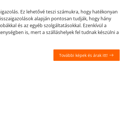
zaigazolás. Ez lehetővé teszi számukra, hogy hatékonyan
 visszaigazolások alapján pontosan tudják, hogy hány
zobákkal és az egyéb szolgáltatásokkal. Ezenkívül a
kenységben is, mert a szálláshelyek fel tudnak készülni a
További képek és árak itt!