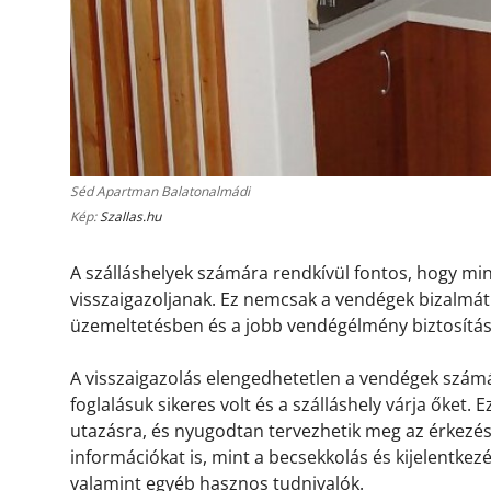
Séd Apartman Balatonalmádi
Kép:
Szallas.hu
A szálláshelyek számára rendkívül fontos, hogy m
visszaigazoljanak. Ez nemcsak a vendégek bizalmát 
üzemeltetésben és a jobb vendégélmény biztosítá
A visszaigazolás elengedhetetlen a vendégek számá
foglalásuk sikeres volt és a szálláshely várja őket.
utazásra, és nyugodtan tervezhetik meg az érkezésü
információkat is, mint a becsekkolás és kijelentkez
valamint egyéb hasznos tudnivalók.