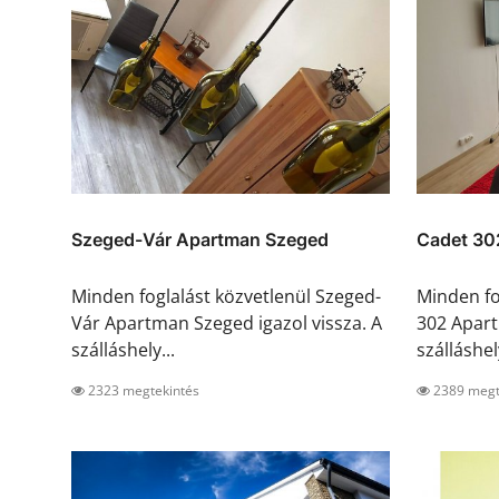
Szeged-Vár Apartman Szeged
Cadet 30
Minden foglalást közvetlenül Szeged-
Minden fo
Vár Apartman Szeged igazol vissza. A
302 Apart
szálláshely...
szálláshely
2323 megtekintés
2389 megt