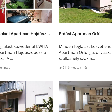
aládi Apartman Hajdúsz...
Erdősi Apartman Orfű
glalást közvetlenül EWITA
Minden foglalást közvetlenü
Apartman Hajdúszoboszló
Apartman Orfű igazol vissza
za. A ...
szálláshely szakm...
ekintés
2116 megtekintés