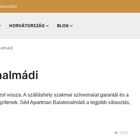
zoboszlón
HORVÁTORSZÁG
BLOG
nalmádi
nalmádi
ol vissza. A szálláshely szakmai színvonalat garantál és a
gzítenek. Séd Apartman Balatonalmádi a legjobb választás,
2032