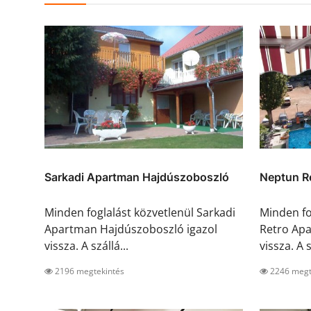
Sarkadi Apartman Hajdúszoboszló
Neptun Re
Minden foglalást közvetlenül Sarkadi
Minden fo
Apartman Hajdúszoboszló igazol
Retro Apa
vissza. A szállá...
vissza. A s
2196 megtekintés
2246 megt