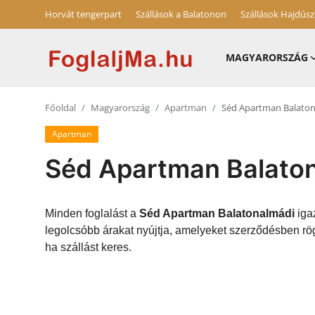
Horvát tengerpart
Szállások a Balatonon
Szállások Hajdús
MAGYARORSZÁG
Horvát tengerpart
Főoldal
Magyarország
Apartman
Séd Apartman Balato
Magyarország
Apartman
Szállások a Balatonon
Séd Apartman Balato
Horvátország
Blog
Minden foglalást a
Séd Apartman Balatonalmádi
igaz
legolcsóbb árakat nyújtja, amelyeket szerződésben rö
Szállások Hajdúszoboszlón
ha szállást keres.