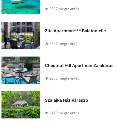
3027 megtekintés
Zita Apartman*** Balatonlelle
2707 megtekintés
Chestnut Hill Apartman Zalakaros
2288 megtekintés
Szalajka Ház Váraszó
2179 megtekintés