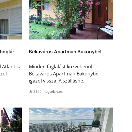
boglár
Békaváros Apartman Bakonybél
 Atlantika
Minden foglalást közvetlenül
zol
Békaváros Apartman Bakonybél
igazol vissza. A szálláshe...
2129 megtekintés