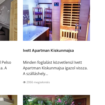
Ivett Apartman Kiskunmajsa
l Pelso
Minden foglalást közvetlenül Ivett
a. A
Apartman Kiskunmajsa igazol vissza.
A szálláshely...
2066 megtekintés