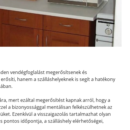
inden vendégfoglalást megerősítsenek és
erősíti, hanem a szálláshelyeknek is segít a hatékony
sában.
ra, mert ezáltal megerősítést kapnak arról, hogy a
 Ezzel a bizonyossággal mentálisan felkészülhetnek az
ket. Ezenkívül a visszaigazolás tartalmazhat olyan
és pontos időpontja, a szálláshely elérhetőségei,