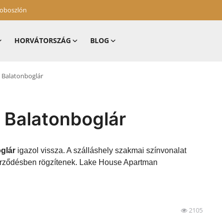
zoboszlón
HORVÁTORSZÁG
BLOG
 Balatonboglár
 Balatonboglár
glár
igazol vissza. A szálláshely szakmai színvonalat
szerződésben rögzítenek. Lake House Apartman
2105