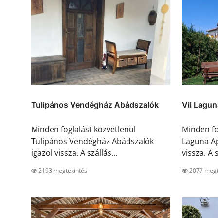
Tulipános Vendégház Abádszalók
Vil Lagu
Minden foglalást közvetlenül
Minden fo
Tulipános Vendégház Abádszalók
Laguna Ap
igazol vissza. A szállás...
vissza. A s
2193 megtekintés
2077 megt