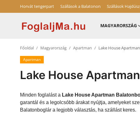
Horvát tengerpart
Szállások a Balatonon
Szállások Hajdús
MAGYARORSZÁG
Horvát tengerpart
Főoldal
Magyarország
Apartman
Lake House Apartman
Magyarország
Apartman
Horvátország
Lake House Apartman
Szállások a Balatonon
Szállások Hajdúszoboszlón
Minden foglalást a
Lake House Apartman Balatonbo
garantál és a legolcsóbb árakat nyújtja, amelyeket 
Blog
Balatonboglár a legjobb választás, ha szállást keres.