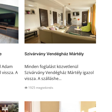
e
Szivárvány Vendégház Mártély
ül Adam
Minden foglalást közvetlenül
 vissza. A
Szivárvány Vendégház Mártély igazol
vissza. A szálláshe...
1925 megtekintés