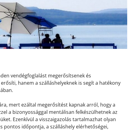
inden vendégfoglalást megerősítsenek és
erősíti, hanem a szálláshelyeknek is segít a hatékony
sában.
ra, mert ezáltal megerősítést kapnak arról, hogy a
 Ezzel a bizonyossággal mentálisan felkészülhetnek az
ket. Ezenkívül a visszaigazolás tartalmazhat olyan
és pontos időpontja, a szálláshely elérhetőségei,