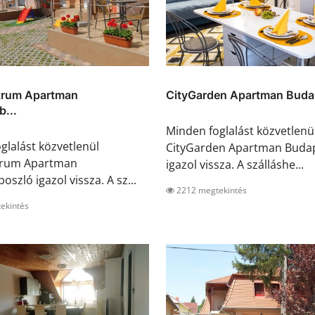
rum Apartman
CityGarden Apartman Buda
...
Minden foglalást közvetlenü
glalást közvetlenül
CityGarden Apartman Buda
rum Apartman
igazol vissza. A szálláshe...
szló igazol vissza. A sz...
2212 megtekintés
ekintés