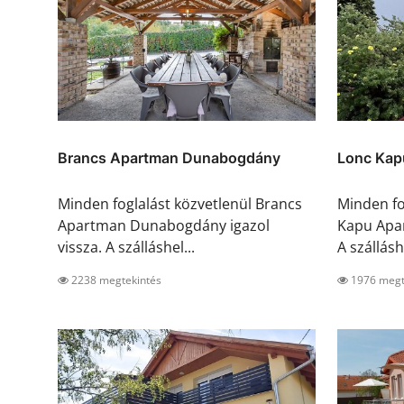
Brancs Apartman Dunabogdány
Lonc Kap
Minden foglalást közvetlenül Brancs
Minden fo
Apartman Dunabogdány igazol
Kapu Apar
vissza. A szálláshel...
A szálláshe
2238 megtekintés
1976 megt