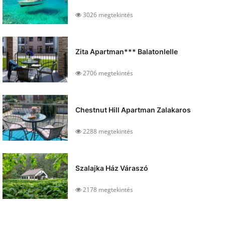
3026 megtekintés
Zita Apartman*** Balatonlelle
2706 megtekintés
Chestnut Hill Apartman Zalakaros
2288 megtekintés
Szalajka Ház Váraszó
2178 megtekintés