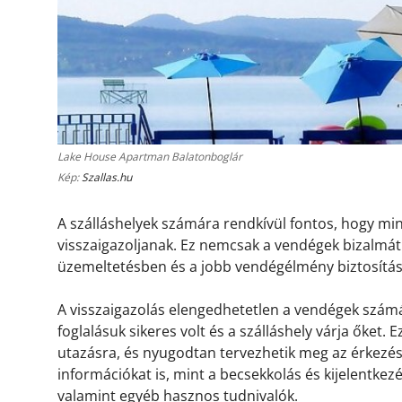
Lake House Apartman Balatonboglár
Kép:
Szallas.hu
A szálláshelyek számára rendkívül fontos, hogy m
visszaigazoljanak. Ez nemcsak a vendégek bizalmát 
üzemeltetésben és a jobb vendégélmény biztosítá
A visszaigazolás elengedhetetlen a vendégek számá
foglalásuk sikeres volt és a szálláshely várja őket.
utazásra, és nyugodtan tervezhetik meg az érkezésü
információkat is, mint a becsekkolás és kijelentkez
valamint egyéb hasznos tudnivalók.