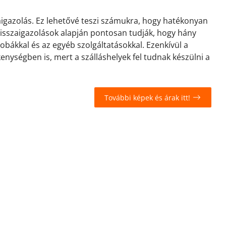
zaigazolás. Ez lehetővé teszi számukra, hogy hatékonyan
 visszaigazolások alapján pontosan tudják, hogy hány
zobákkal és az egyéb szolgáltatásokkal. Ezenkívül a
kenységben is, mert a szálláshelyek fel tudnak készülni a
További képek és árak itt!