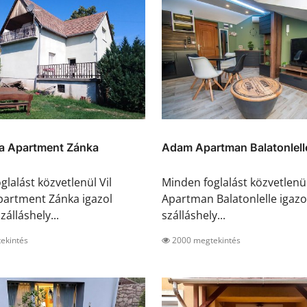
na Apartment Zánka
Adam Apartman Balatonlell
glalást közvetlenül Vil
Minden foglalást közvetlen
artment Zánka igazol
Apartman Balatonlelle igazol
zálláshely...
szálláshely...
ekintés
2000 megtekintés