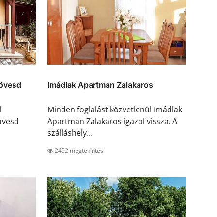
övesd
Imádlak Apartman Zalakaros
l
Minden foglalást közvetlenül Imádlak
övesd
Apartman Zalakaros igazol vissza. A
szálláshely...
2402 megtekintés