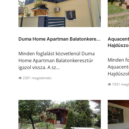
Duma Home Apartman Balatonkere...
Aquacent
Hajdúszob
Minden foglalást közvetlenül Duma
Minden fo
Home Apartman Balatonkeresztúr
Aquacent
igazol vissza. A sz...
Hajdúszobo
2361 megtekintés
1931 megt