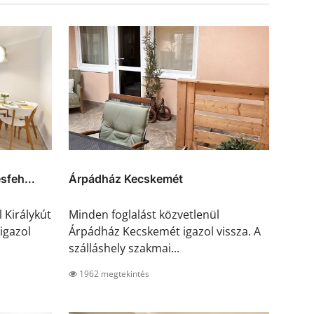
sfeh...
Árpádház Kecskemét
 Királykút
Minden foglalást közvetlenül
igazol
Árpádház Kecskemét igazol vissza. A
szálláshely szakmai...
1962 megtekintés