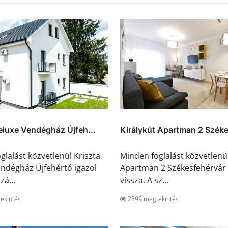
eluxe Vendégház Újfeh...
Királykút Apartman 2 Széke
glalást közvetlenül Kriszta
Minden foglalást közvetlenül
ndégház Újfehértó igazol
Apartman 2 Székesfehérvár 
zá...
vissza. A sz...
ekintés
2399 megtekintés