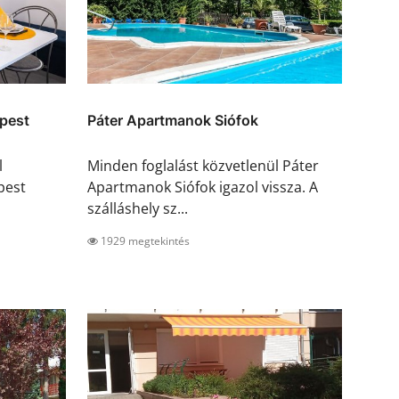
pest
Páter Apartmanok Siófok
l
Minden foglalást közvetlenül Páter
pest
Apartmanok Siófok igazol vissza. A
szálláshely sz...
1929 megtekintés