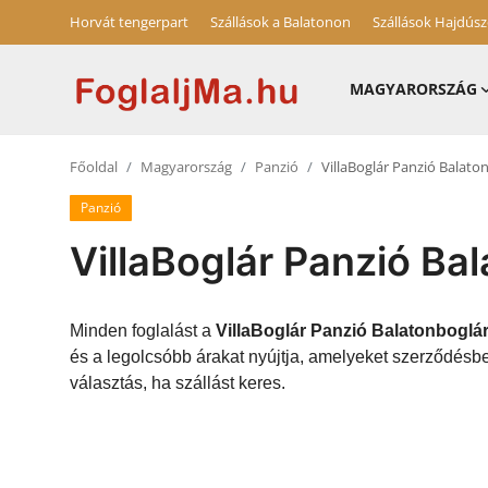
Horvát tengerpart
Szállások a Balatonon
Szállások Hajdús
MAGYARORSZÁG
Magyarország
Főoldal
Magyarország
Panzió
VillaBoglár Panzió Balato
Horvát tengerpart
Panzió
Szállások a Balatonon
VillaBoglár Panzió Ba
Horvátország
Blog
Minden foglalást a
VillaBoglár Panzió Balatonboglá
és a legolcsóbb árakat nyújtja, amelyeket szerződésbe
Szállások Hajdúszoboszlón
választás, ha szállást keres.