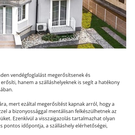
inden vendégfoglalást megerősítsenek és
erősíti, hanem a szálláshelyeknek is segít a hatékony
sában.
ra, mert ezáltal megerősítést kapnak arról, hogy a
 Ezzel a bizonyossággal mentálisan felkészülhetnek az
ket. Ezenkívül a visszaigazolás tartalmazhat olyan
és pontos időpontja, a szálláshely elérhetőségei,