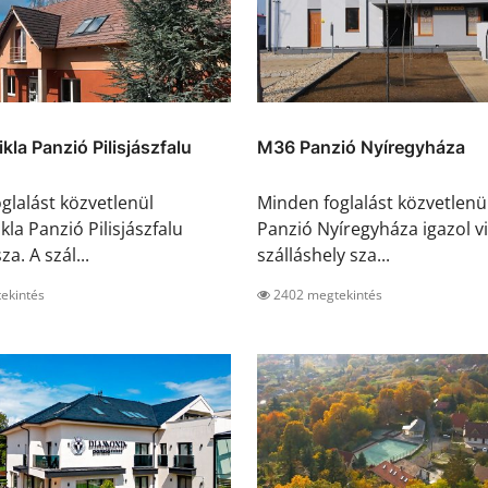
kla Panzió Pilisjászfalu
M36 Panzió Nyíregyháza
glalást közvetlenül
Minden foglalást közvetlenü
la Panzió Pilisjászfalu
Panzió Nyíregyháza igazol vi
za. A szál...
szálláshely sza...
ekintés
2402 megtekintés