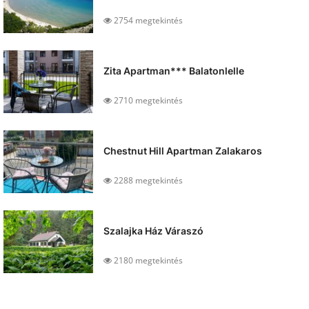
2754 megtekintés
Zita Apartman*** Balatonlelle
2710 megtekintés
Chestnut Hill Apartman Zalakaros
2288 megtekintés
Szalajka Ház Váraszó
2180 megtekintés