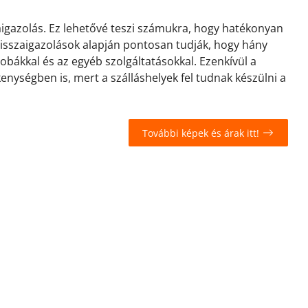
zaigazolás. Ez lehetővé teszi számukra, hogy hatékonyan
 visszaigazolások alapján pontosan tudják, hogy hány
zobákkal és az egyéb szolgáltatásokkal. Ezenkívül a
kenységben is, mert a szálláshelyek fel tudnak készülni a
További képek és árak itt!