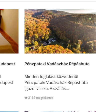
udapest
Pénzpataki Vadászház Répáshuta
l
Minden foglalást közvetlenül
udapest
Pénzpataki Vadászház Répáshuta
igazol vissza. A szállás...
2152 megtekintés