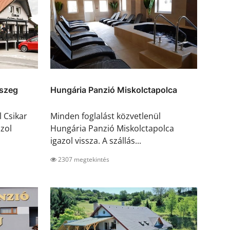
őszeg
Hungária Panzió Miskolctapolca
 Csikar
Minden foglalást közvetlenül
zol
Hungária Panzió Miskolctapolca
igazol vissza. A szállás...
2307 megtekintés