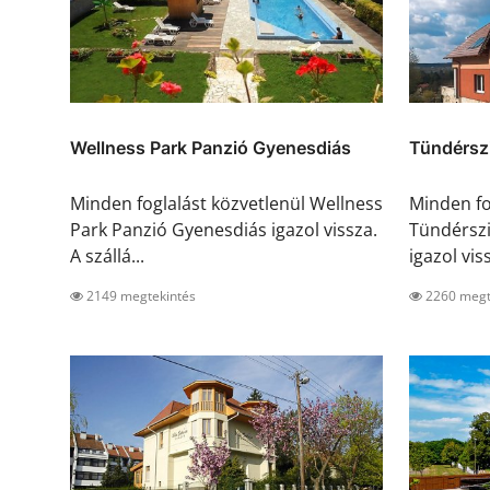
Wellness Park Panzió Gyenesdiás
Tündérszi
Minden foglalást közvetlenül Wellness
Minden fo
Park Panzió Gyenesdiás igazol vissza.
Tündérszik
A szállá...
igazol viss
2149 megtekintés
2260 megt