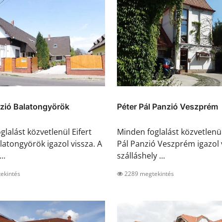
nzió Balatongyörök
Péter Pál Panzió Veszprém
lalást közvetlenül Eifert
Minden foglalást közvetlenü
latongyörök igazol vissza. A
Pál Panzió Veszprém igazol 
..
szálláshely ...
ekintés
2289 megtekintés