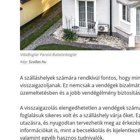
VillaBoglár Panzió Balatonboglár
Kép:
Szallas.hu
A szálláshelyek számára rendkívül fontos, hogy m
visszaigazoljanak. Ez nemcsak a vendégek bizalmát 
üzemeltetésben és a jobb vendégélmény biztosítá
A visszaigazolás elengedhetetlen a vendégek számá
foglalásuk sikeres volt és a szálláshely várja őket.
utazásra, és nyugodtan tervezhetik meg az érkezésü
információkat is, mint a becsekkolás és kijelentkez
valamint egyéb hasznos tudnivalók.