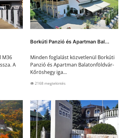
Borkúti Panzió és Apartman Bal...
l M36
Minden foglalást közvetlenül Borkúti
ssza. A
Panzió és Apartman Balatonföldvár-
Kőröshegy iga...
2168 megtekintés