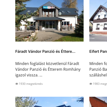
Fáradt Vándor Panzió és Éttere...
Eifert Pa
Minden foglalást közvetlenül Fáradt
Minden fog
Vándor Panzió és Étterem Romhány
Panzió Ba
igazol vissza. ...
szálláshel.
1930 megtekintés
1983 megt