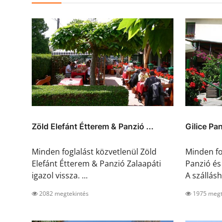
Zöld Elefánt Étterem & Panzió ...
Gilice Pa
Minden foglalást közvetlenül Zöld
Minden fo
Elefánt Étterem & Panzió Zalaapáti
Panzió és
igazol vissza. ...
A szállásh.
2082 megtekintés
1975 megt