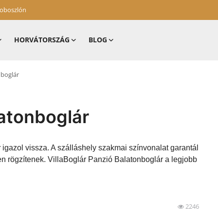
zoboszlón
HORVÁTORSZÁG
BLOG
nboglár
latonboglár
r
igazol vissza. A szálláshely szakmai színvonalat garantál
n rögzítenek. VillaBoglár Panzió Balatonboglár a legjobb
2246