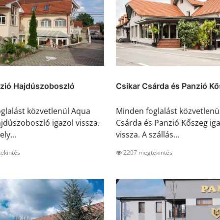
zió Hajdúszoboszló
Csikar Csárda és Panzió K
glalást közvetlenül Aqua
Minden foglalást közvetlenül
jdúszoboszló igazol vissza.
Csárda és Panzió Kőszeg iga
ly...
vissza. A szállás...
ekintés
2207 megtekintés