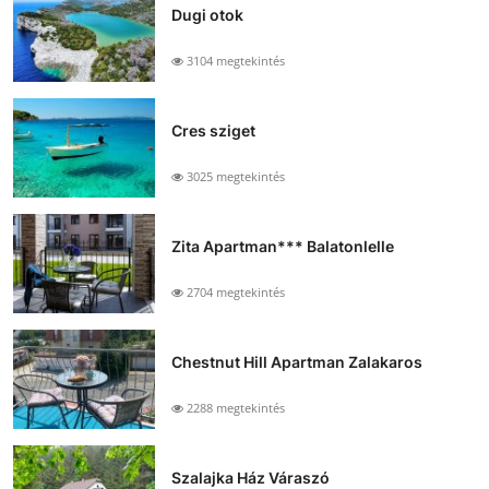
Dugi otok
3104 megtekintés
Cres sziget
3025 megtekintés
Zita Apartman*** Balatonlelle
2704 megtekintés
Chestnut Hill Apartman Zalakaros
2288 megtekintés
Szalajka Ház Váraszó