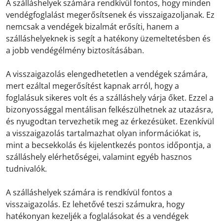
A szálláshelyek számára rendkívül fontos, hogy minden
vendégfoglalást megerősítsenek és visszaigazoljanak. Ez
nemcsak a vendégek bizalmát erősíti, hanem a
szálláshelyeknek is segít a hatékony üzemeltetésben és
a jobb vendégélmény biztosításában.
A visszaigazolás elengedhetetlen a vendégek számára,
mert ezáltal megerősítést kapnak arról, hogy a
foglalásuk sikeres volt és a szálláshely várja őket. Ezzel a
bizonyossággal mentálisan felkészülhetnek az utazásra,
és nyugodtan tervezhetik meg az érkezésüket. Ezenkívül
a visszaigazolás tartalmazhat olyan információkat is,
mint a becsekkolás és kijelentkezés pontos időpontja, a
szálláshely elérhetőségei, valamint egyéb hasznos
tudnivalók.
A szálláshelyek számára is rendkívül fontos a
visszaigazolás. Ez lehetővé teszi számukra, hogy
hatékonyan kezeljék a foglalásokat és a vendégek