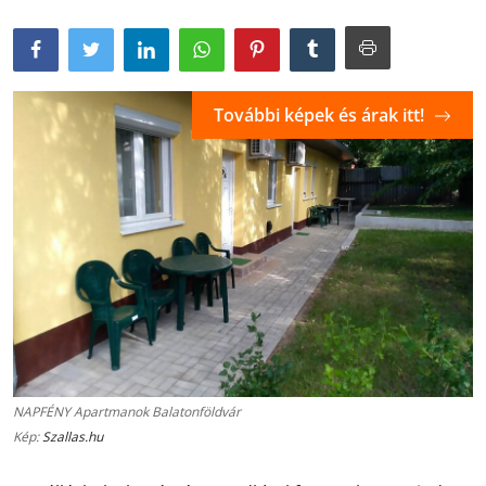
További képek és árak itt!
NAPFÉNY Apartmanok Balatonföldvár
Kép:
Szallas.hu