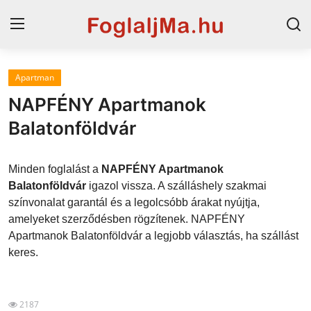
Apartman
Magyarország
NAPFÉNY Apartmanok
Horvát tengerpart
Balatonföldvár
Horvátország
Minden foglalást a
NAPFÉNY Apartmanok
Szállások a Balatonon
Balatonföldvár
igazol vissza. A szálláshely szakmai
színvonalat garantál és a legolcsóbb árakat nyújtja,
Szállások Hajdúszoboszlón
amelyeket szerződésben rögzítenek. NAPFÉNY
Apartmanok Balatonföldvár a legjobb választás, ha szállást
Blog
keres.
2187