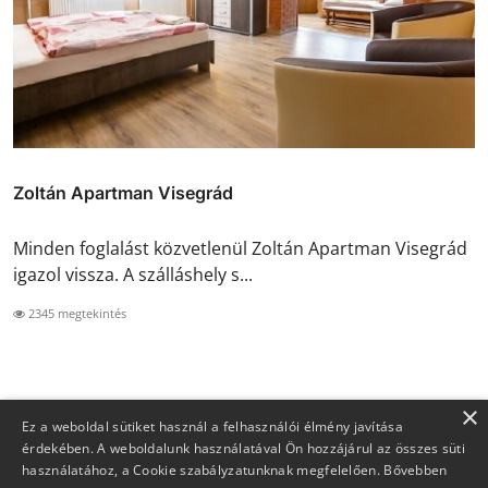
Zoltán Apartman Visegrád
Minden foglalást közvetlenül Zoltán Apartman Visegrád
igazol vissza. A szálláshely s...
2345 megtekintés
×
Ez a weboldal sütiket használ a felhasználói élmény javítása
érdekében. A weboldalunk használatával Ön hozzájárul az összes süti
használatához, a Cookie szabályzatunknak megfelelően.
Bővebben