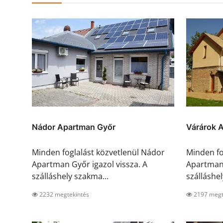
Nádor Apartman Győr
Várárok 
Minden foglalást közvetlenül Nádor
Minden fo
Apartman Győr igazol vissza. A
Apartman*
szálláshely szakma...
szálláshely
2232 megtekintés
2197 megt