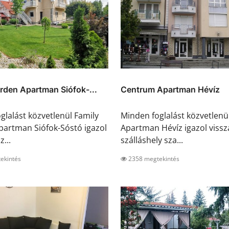
rden Apartman Siófok-...
Centrum Apartman Hévíz
glalást közvetlenül Family
Minden foglalást közvetlen
artman Siófok-Sóstó igazol
Apartman Hévíz igazol vissz
z...
szálláshely sza...
ekintés
2358 megtekintés