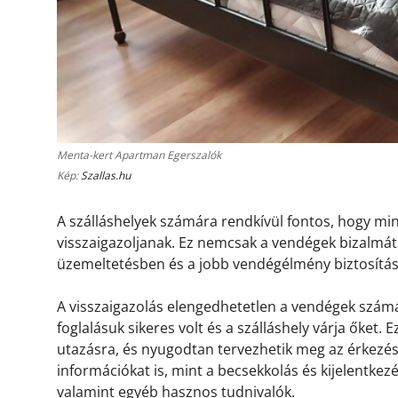
Menta-kert Apartman Egerszalók
Kép:
Szallas.hu
A szálláshelyek számára rendkívül fontos, hogy m
visszaigazoljanak. Ez nemcsak a vendégek bizalmát 
üzemeltetésben és a jobb vendégélmény biztosítá
A visszaigazolás elengedhetetlen a vendégek számá
foglalásuk sikeres volt és a szálláshely várja őket.
utazásra, és nyugodtan tervezhetik meg az érkezésü
információkat is, mint a becsekkolás és kijelentkez
valamint egyéb hasznos tudnivalók.