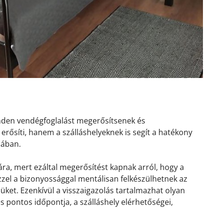
inden vendégfoglalást megerősítsenek és
erősíti, hanem a szálláshelyeknek is segít a hatékony
sában.
ra, mert ezáltal megerősítést kapnak arról, hogy a
 Ezzel a bizonyossággal mentálisan felkészülhetnek az
ket. Ezenkívül a visszaigazolás tartalmazhat olyan
és pontos időpontja, a szálláshely elérhetőségei,