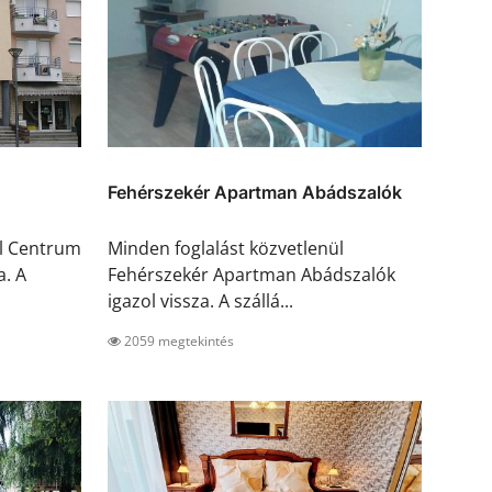
Fehérszekér Apartman Abádszalók
ül Centrum
Minden foglalást közvetlenül
a. A
Fehérszekér Apartman Abádszalók
igazol vissza. A szállá...
2059 megtekintés