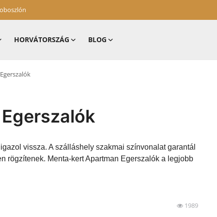
zoboszlón
HORVÁTORSZÁG
BLOG
Egerszalók
 Egerszalók
igazol vissza. A szálláshely szakmai színvonalat garantál
en rögzítenek. Menta-kert Apartman Egerszalók a legjobb
1989