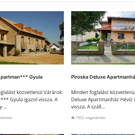
Apartman*** Gyula
Piroska Deluxe Apartmanhá
glalást közvetlenül Várárok
Minden foglalást közvetlenü
** Gyula igazol vissza. A
Deluxe Apartmanház Hévíz i
 ...
vissza. A száll...
ekintés
1952 megtekintés