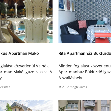
uxus Apartman Makó
Rita Apartmanház Bükfürd
glalást közvetlenül Velnök
Minden foglalást közvetlenül
rtman Makó igazol vissza. A
Apartmanház Bükfürdő igazo
...
A szálláshely ...
ekintés
2108 megtekintés