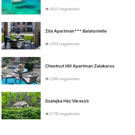
3025 megtekintés
Zita Apartman*** Balatonlelle
2703 megtekintés
Chestnut Hill Apartman Zalakaros
2288 megtekintés
Szalajka Ház Váraszó
2178 megtekintés