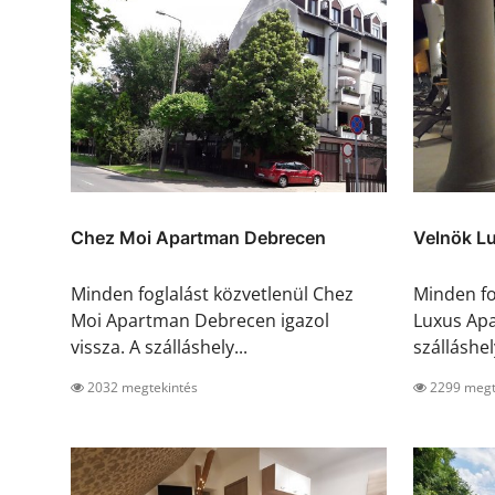
Chez Moi Apartman Debrecen
Velnök L
Minden foglalást közvetlenül Chez
Minden fo
Moi Apartman Debrecen igazol
Luxus Apa
vissza. A szálláshely...
szálláshely
2032 megtekintés
2299 megt