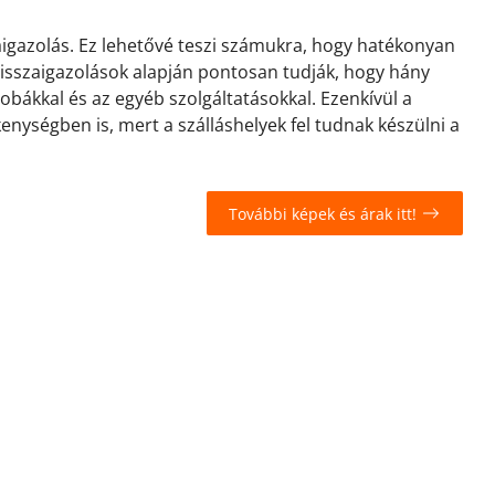
zaigazolás. Ez lehetővé teszi számukra, hogy hatékonyan
 visszaigazolások alapján pontosan tudják, hogy hány
zobákkal és az egyéb szolgáltatásokkal. Ezenkívül a
kenységben is, mert a szálláshelyek fel tudnak készülni a
További képek és árak itt!