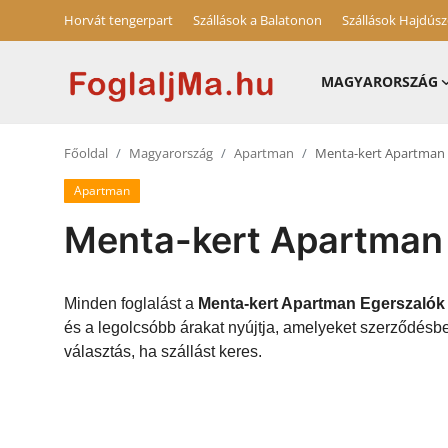
Horvát tengerpart
Szállások a Balatonon
Szállások Hajdús
MAGYARORSZÁG
Horvát tengerpart
Főoldal
Magyarország
Apartman
Menta-kert Apartman 
Magyarország
Apartman
Horvátország
Menta-kert Apartman
Szállások a Balatonon
Blog
Minden foglalást a
Menta-kert Apartman Egerszalók
és a legolcsóbb árakat nyújtja, amelyeket szerződésb
Szállások Hajdúszoboszlón
választás, ha szállást keres.