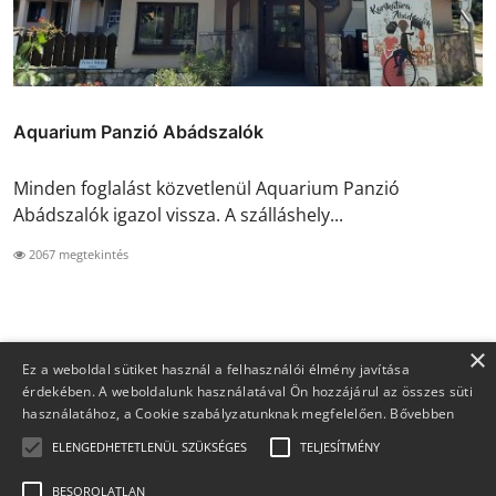
Aquarium Panzió Abádszalók
Minden foglalást közvetlenül Aquarium Panzió
Abádszalók igazol vissza. A szálláshely...
2067 megtekintés
×
Ez a weboldal sütiket használ a felhasználói élmény javítása
érdekében. A weboldalunk használatával Ön hozzájárul az összes süti
használatához, a Cookie szabályzatunknak megfelelően.
Bővebben
ELENGEDHETETLENÜL SZÜKSÉGES
TELJESÍTMÉNY
BESOROLATLAN