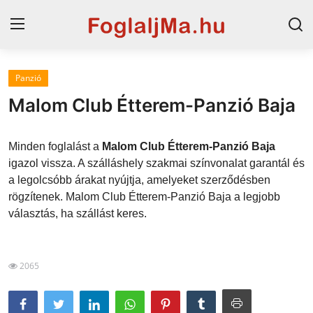
Panzió
Magyarország
Malom Club Étterem-Panzió Baja
Horvát tengerpart
Minden foglalást a
Malom Club Étterem-Panzió Baja
Szállások a Balatonon
igazol vissza. A szálláshely szakmai színvonalat garantál és
a legolcsóbb árakat nyújtja, amelyeket szerződésben
Horvátország
rögzítenek. Malom Club Étterem-Panzió Baja a legjobb
Szállások Hajdúszoboszlón
választás, ha szállást keres.
Blog
2065