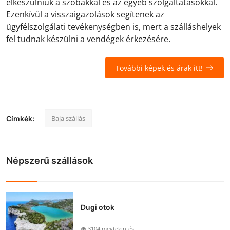
elkészülniük a szobákkal és az egyéb szolgáltatásokkal.
Ezenkívül a visszaigazolások segítenek az
ügyfélszolgálati tevékenységben is, mert a szálláshelyek
fel tudnak készülni a vendégek érkezésére.
További képek és árak itt!
Baja szállás
Címkék:
Népszerű szállások
Dugi otok
3104 megtekintés