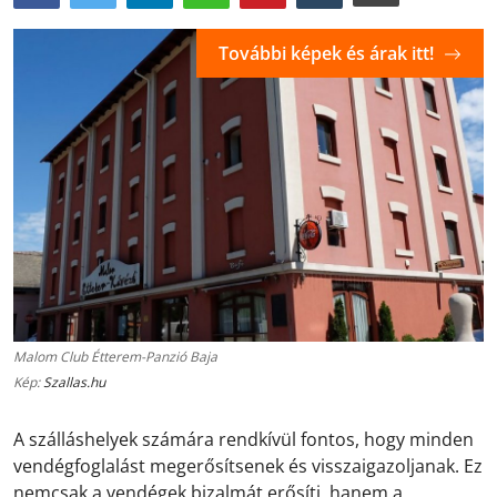
További képek és árak itt!
Malom Club Étterem-Panzió Baja
Kép:
Szallas.hu
A szálláshelyek számára rendkívül fontos, hogy minden
vendégfoglalást megerősítsenek és visszaigazoljanak. Ez
nemcsak a vendégek bizalmát erősíti, hanem a