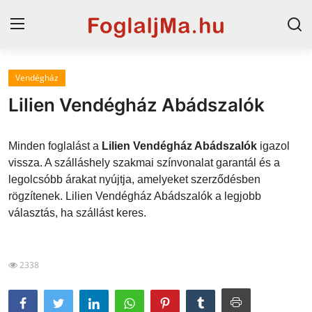
Vendégház
Magyarország
Lilien Vendégház Abádszalók
Horvát tengerpart
Minden foglalást a
Lilien Vendégház Abádszalók
igazol
Szállások a Balatonon
vissza. A szálláshely szakmai színvonalat garantál és a
legolcsóbb árakat nyújtja, amelyeket szerződésben
Horvátország
rögzítenek. Lilien Vendégház Abádszalók a legjobb
Szállások Hajdúszoboszlón
választás, ha szállást keres.
Blog
2338