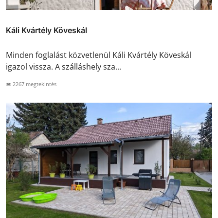
Káli Kvártély Köveskál
Minden foglalást közvetlenül Káli Kvártély Köveskál
igazol vissza. A szálláshely sza...
2267 megtekintés