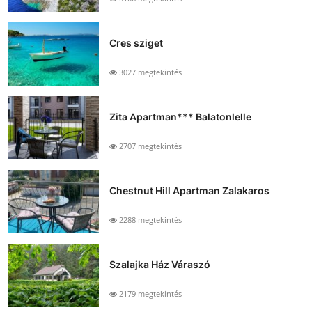
Cres sziget
3027 megtekintés
Zita Apartman*** Balatonlelle
2707 megtekintés
Chestnut Hill Apartman Zalakaros
2288 megtekintés
Szalajka Ház Váraszó
2179 megtekintés