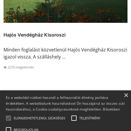
Hajós Vendégház Kisoroszi
Minden foglalást közvetlenül Hajós Vendégház Kisoroszi
igazol vissza. A szálláshely ...
2270 megtekintés
×
Ez a weboldal sütiket használ a felhasználói élmény javítása
érdekében. A weboldalunk használatával Ön hozzájárul az összes süti
használatához, a Cookie szabályzatunknak megfelelően.
Bővebben
ELENGEDHETETLENÜL SZÜKSÉGES
TELJESÍTMÉNY
BESOROLATLAN