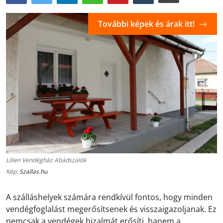
További képek és árak itt!
Lilien Vendégház Abádszalók
Kép:
Szallas.hu
A szálláshelyek számára rendkívül fontos, hogy minden
vendégfoglalást megerősítsenek és visszaigazoljanak. Ez
nemcsak a vendégek bizalmát erősíti, hanem a