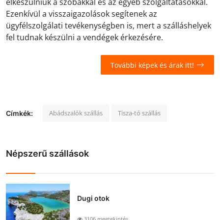
elkészülniük a szobákkal és az egyéb szolgáltatásokkal.
Ezenkívül a visszaigazolások segítenek az
ügyfélszolgálati tevékenységben is, mert a szálláshelyek
fel tudnak készülni a vendégek érkezésére.
További képek és árak itt!
Abádszalók szállás
Tisza-tó szállás
Címkék:
Népszerű szállások
Dugi otok
3106 megtekintés