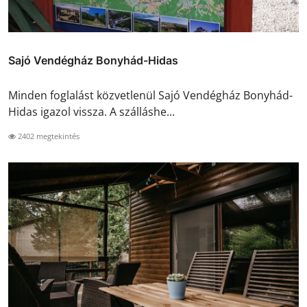
Sajó Vendégház Bonyhád-Hidas
Minden foglalást közvetlenül Sajó Vendégház Bonyhád-
Hidas igazol vissza. A szálláshe...
2402 megtekintés