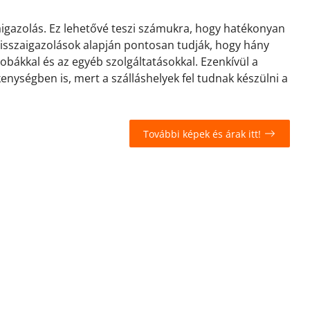
zaigazolás. Ez lehetővé teszi számukra, hogy hatékonyan
 visszaigazolások alapján pontosan tudják, hogy hány
zobákkal és az egyéb szolgáltatásokkal. Ezenkívül a
kenységben is, mert a szálláshelyek fel tudnak készülni a
További képek és árak itt!