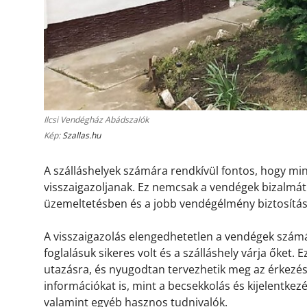
Ilcsi Vendégház Abádszalók
Kép:
Szallas.hu
A szálláshelyek számára rendkívül fontos, hogy m
visszaigazoljanak. Ez nemcsak a vendégek bizalmát 
üzemeltetésben és a jobb vendégélmény biztosítá
A visszaigazolás elengedhetetlen a vendégek számá
foglalásuk sikeres volt és a szálláshely várja őket.
utazásra, és nyugodtan tervezhetik meg az érkezésü
információkat is, mint a becsekkolás és kijelentkez
valamint egyéb hasznos tudnivalók.