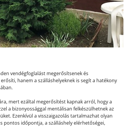
inden vendégfoglalást megerősítsenek és
erősíti, hanem a szálláshelyeknek is segít a hatékony
sában.
ra, mert ezáltal megerősítést kapnak arról, hogy a
 Ezzel a bizonyossággal mentálisan felkészülhetnek az
ket. Ezenkívül a visszaigazolás tartalmazhat olyan
és pontos időpontja, a szálláshely elérhetőségei,