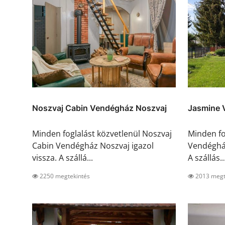
Noszvaj Cabin Vendégház Noszvaj
Jasmine 
Minden foglalást közvetlenül Noszvaj
Minden fo
Cabin Vendégház Noszvaj igazol
Vendégház
vissza. A szállá...
A szállás..
2250 megtekintés
2013 megt