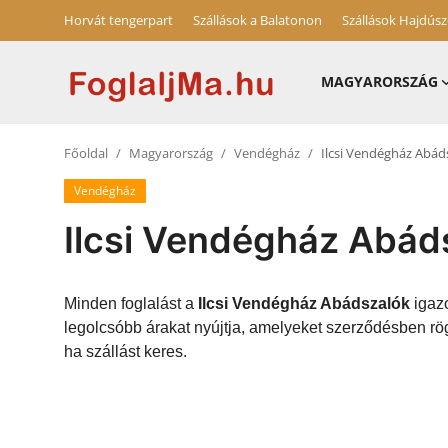
Horvát tengerpart
Szállások a Balatonon
Szállások Hajdús
MAGYARORSZÁG
Horvát tengerpart
Főoldal
Magyarország
Vendégház
Ilcsi Vendégház Abád
Magyarország
Vendégház
Horvátország
Ilcsi Vendégház Abád
Szállások a Balatonon
Szállások Hajdúszoboszlón
Minden foglalást a
Ilcsi Vendégház Abádszalók
igazo
legolcsóbb árakat nyújtja, amelyeket szerződésben rö
Blog
ha szállást keres.