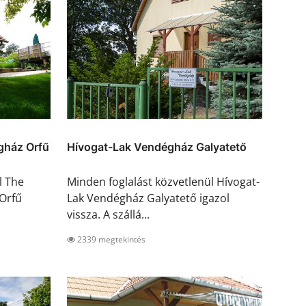
gház Orfű
Hívogat-Lak Vendégház Galyatető
l The
Minden foglalást közvetlenül Hívogat-
Orfű
Lak Vendégház Galyatető igazol
vissza. A szállá...
2339 megtekintés