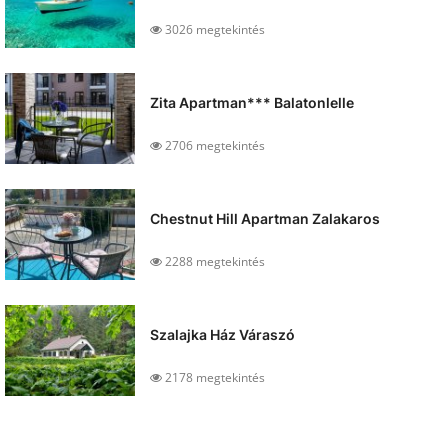
3026 megtekintés
Zita Apartman*** Balatonlelle
2706 megtekintés
Chestnut Hill Apartman Zalakaros
2288 megtekintés
Szalajka Ház Váraszó
2178 megtekintés