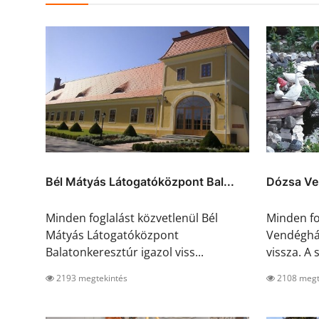
Bél Mátyás Látogatóközpont Bal...
Dózsa Ve
Minden foglalást közvetlenül Bél
Minden fo
Mátyás Látogatóközpont
Vendéghá
Balatonkeresztúr igazol viss...
vissza. A s
2193 megtekintés
2108 megt