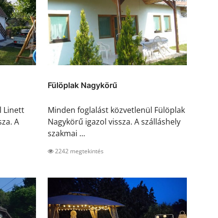
Fülöplak Nagykörű
 Linett
Minden foglalást közvetlenül Fülöplak
za. A
Nagykörű igazol vissza. A szálláshely
szakmai ...
2242 megtekintés