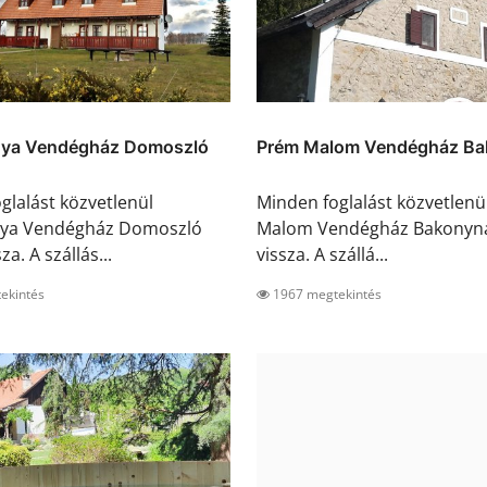
nya Vendégház Domoszló
Prém Malom Vendégház B
glalást közvetlenül
Minden foglalást közvetlen
nya Vendégház Domoszló
Malom Vendégház Bakonyná
za. A szállás...
vissza. A szállá...
ekintés
1967 megtekintés