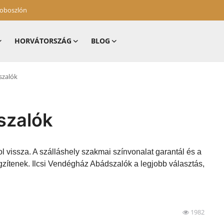
zoboszlón
HORVÁTORSZÁG
BLOG
szalók
szalók
l vissza. A szálláshely szakmai színvonalat garantál és a
gzítenek. Ilcsi Vendégház Abádszalók a legjobb választás,
1982