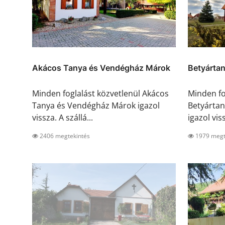
Akácos Tanya és Vendégház Márok
Betyárta
Minden foglalást közvetlenül Akácos
Minden fo
Tanya és Vendégház Márok igazol
Betyárta
vissza. A szállá...
igazol viss
2406 megtekintés
1979 megt