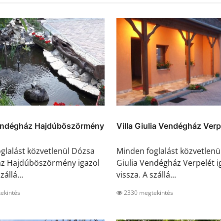
ndégház Hajdúböszörmény
Villa Giulia Vendégház Verp
glalást közvetlenül Dózsa
Minden foglalást közvetlenül
z Hajdúböszörmény igazol
Giulia Vendégház Verpelét i
zállá...
vissza. A szállá...
ekintés
2330 megtekintés