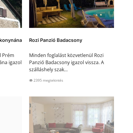
akonynána
Rozi Panzió Badacsony
ül Prém
Minden foglalást közvetlenül Rozi
na igazol
Panzió Badacsony igazol vissza. A
szálláshely szak...
2395 megtekintés