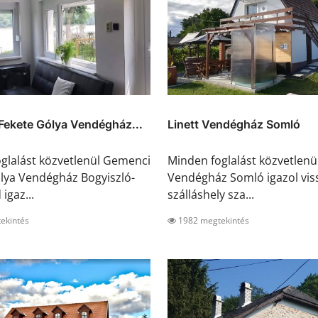
Fekete Gólya Vendégház...
Linett Vendégház Somló
glalást közvetlenül Gemenci
Minden foglalást közvetlenül
lya Vendégház Bogyiszló-
Vendégház Somló igazol viss
igaz...
szálláshely sza...
ekintés
1982 megtekintés