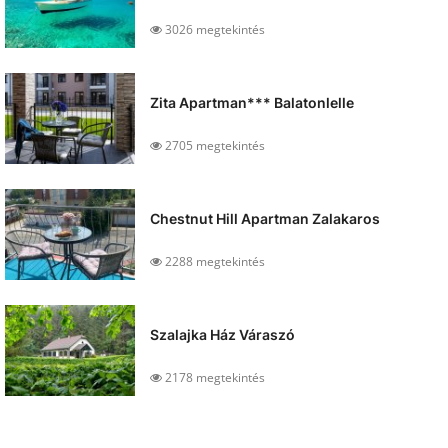
3026 megtekintés
Zita Apartman*** Balatonlelle
2705 megtekintés
Chestnut Hill Apartman Zalakaros
2288 megtekintés
Szalajka Ház Váraszó
2178 megtekintés