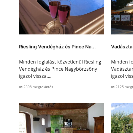
Riesling Vendégház és Pince Na...
Vadászta
Minden foglalást közvetlenül Riesling
Minden fo
Vendégház és Pince Nagybörzsöny
Vadászta
igazol vissza....
igazol viss
2308 megtekintés
2125 megt