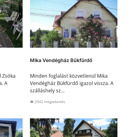
Mika Vendégház Bükfürdő
l Zsóka
Minden foglalást közvetlenül Mika
a. A
Vendégház Bükfürdő igazol vissza. A
szálláshely sz...
2042 megtekintés