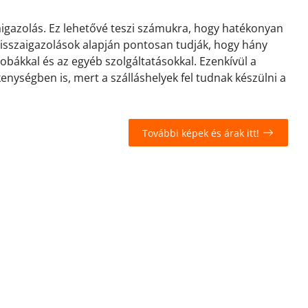
zaigazolás. Ez lehetővé teszi számukra, hogy hatékonyan
 visszaigazolások alapján pontosan tudják, hogy hány
zobákkal és az egyéb szolgáltatásokkal. Ezenkívül a
kenységben is, mert a szálláshelyek fel tudnak készülni a
További képek és árak itt!