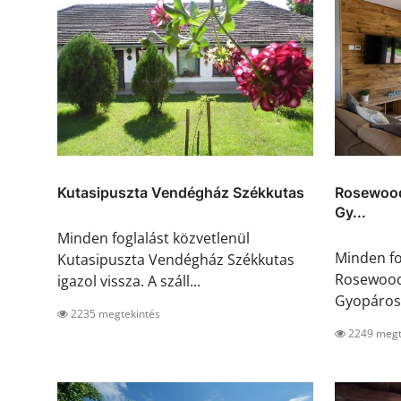
Kutasipuszta Vendégház Székkutas
Rosewood
Gy...
Minden foglalást közvetlenül
Minden fo
Kutasipuszta Vendégház Székkutas
Rosewood
igazol vissza. A száll...
Gyopárosf
2235 megtekintés
2249 megt