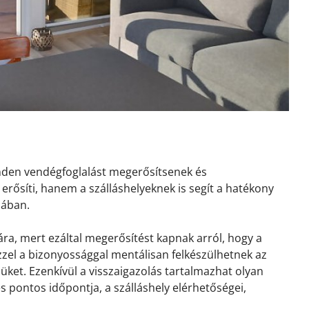
inden vendégfoglalást megerősítsenek és
erősíti, hanem a szálláshelyeknek is segít a hatékony
sában.
ra, mert ezáltal megerősítést kapnak arról, hogy a
 Ezzel a bizonyossággal mentálisan felkészülhetnek az
ket. Ezenkívül a visszaigazolás tartalmazhat olyan
és pontos időpontja, a szálláshely elérhetőségei,