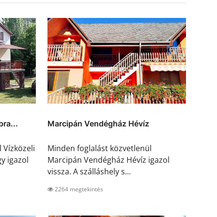
ra...
Marcipán Vendégház Hévíz
 Vízközeli
Minden foglalást közvetlenül
y igazol
Marcipán Vendégház Hévíz igazol
vissza. A szálláshely s...
2264 megtekintés