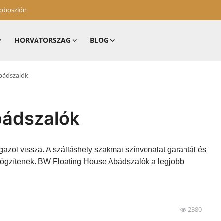
zoboszlón
HORVÁTORSZÁG
BLOG
bádszalók
bádszalók
gazol vissza. A szálláshely szakmai színvonalat garantál és
 rögzítenek. BW Floating House Abádszalók a legjobb
2380