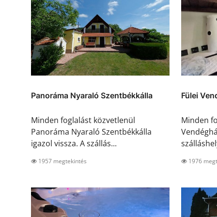
Panoráma Nyaraló Szentbékkálla
Fülei Ven
Minden foglalást közvetlenül
Minden fo
Panoráma Nyaraló Szentbékkálla
Vendégház
igazol vissza. A szállás...
szálláshel
1957 megtekintés
1976 megt