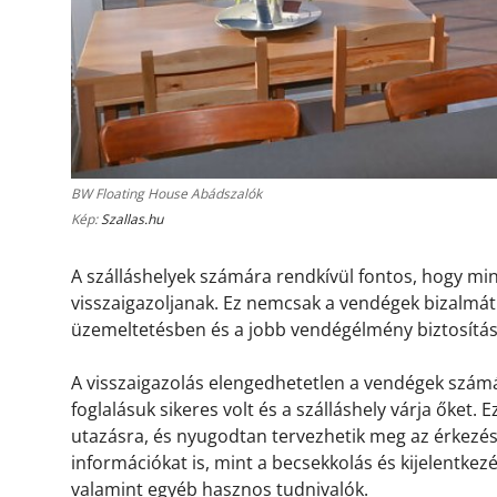
BW Floating House Abádszalók
Kép:
Szallas.hu
A szálláshelyek számára rendkívül fontos, hogy m
visszaigazoljanak. Ez nemcsak a vendégek bizalmát 
üzemeltetésben és a jobb vendégélmény biztosítá
A visszaigazolás elengedhetetlen a vendégek számá
foglalásuk sikeres volt és a szálláshely várja őket.
utazásra, és nyugodtan tervezhetik meg az érkezésü
információkat is, mint a becsekkolás és kijelentkez
valamint egyéb hasznos tudnivalók.