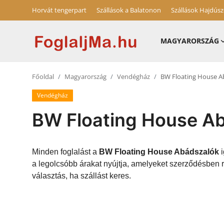
Horvát tengerpart
Szállások a Balatonon
Szállások Hajdús
MAGYARORSZÁG
Magyarország
Főoldal
Magyarország
Vendégház
BW Floating House A
Horvát tengerpart
Vendégház
Szállások a Balatonon
BW Floating House A
Horvátország
Blog
Minden foglalást a
BW Floating House Abádszalók
i
a legolcsóbb árakat nyújtja, amelyeket szerződésben
Szállások Hajdúszoboszlón
választás, ha szállást keres.