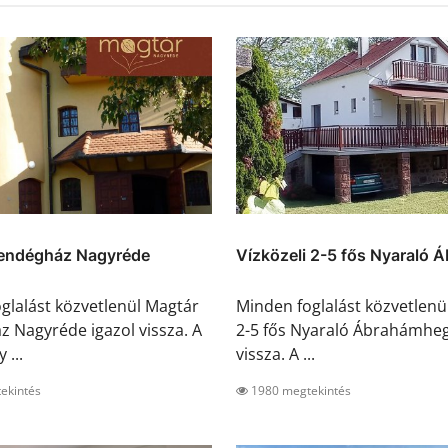
endégház Nagyréde
Vízközeli 2-5 fős Nyaraló Áb
glalást közvetlenül Magtár
Minden foglalást közvetlenül
 Nagyréde igazol vissza. A
2-5 fős Nyaraló Ábrahámheg
 ...
vissza. A ...
ekintés
1980 megtekintés