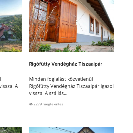
Rigófütty Vendégház Tiszaalpár
l
Minden foglalást közvetlenül
vissza. A
Rigófütty Vendégház Tiszaalpár igazol
vissza. A szállás...
2279 megtekintés