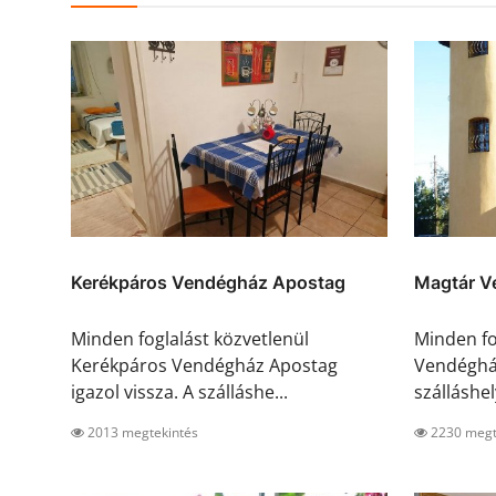
Kerékpáros Vendégház Apostag
Magtár V
Minden foglalást közvetlenül
Minden fo
Kerékpáros Vendégház Apostag
Vendégház
igazol vissza. A szálláshe...
szálláshely
2013 megtekintés
2230 megt