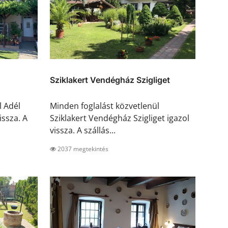
Sziklakert Vendégház Szigliget
l Adél
Minden foglalást közvetlenül
ssza. A
Sziklakert Vendégház Szigliget igazol
vissza. A szállás...
2037 megtekintés