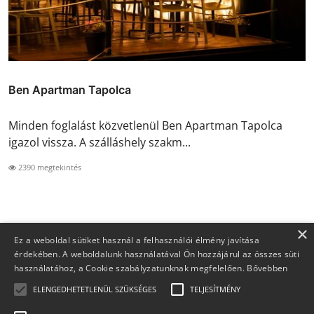
Ben Apartman Tapolca
Minden foglalást közvetlenül Ben Apartman Tapolca
igazol vissza. A szálláshely szakm...
2390 megtekintés
×
Ez a weboldal sütiket használ a felhasználói élmény javítása
érdekében. A weboldalunk használatával Ön hozzájárul az összes süti
használatához, a Cookie szabályzatunknak megfelelően.
Bővebben
ELENGEDHETETLENÜL SZÜKSÉGES
TELJESÍTMÉNY