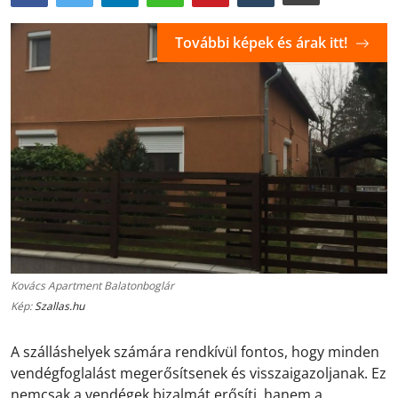
További képek és árak itt!
Kovács Apartment Balatonboglár
Kép:
Szallas.hu
A szálláshelyek számára rendkívül fontos, hogy minden
vendégfoglalást megerősítsenek és visszaigazoljanak. Ez
nemcsak a vendégek bizalmát erősíti, hanem a