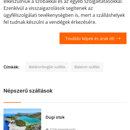
elkészülniük a szobákkal és az egyéb szolgáltatásokkal.
Ezenkívül a visszaigazolások segítenek az
ügyfélszolgálati tevékenységben is, mert a szálláshelyek
fel tudnak készülni a vendégek érkezésére.
További képek és árak itt!
Balatonboglár szállás
Balaton szállás
Címkék:
Népszerű szállások
Dugi otok
3104 megtekintés