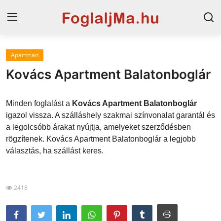
Apartman
Horvát tengerpart
Kovács Apartment Balatonboglár
Magyarország
Minden foglalást a
Kovács Apartment Balatonboglár
Horvátország
igazol vissza. A szálláshely szakmai színvonalat garantál és
a legolcsóbb árakat nyújtja, amelyeket szerződésben
Szállások a Balatonon
rögzítenek. Kovács Apartment Balatonboglár a legjobb
Szállások Hajdúszoboszlón
választás, ha szállást keres.
Blog
2418