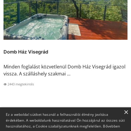
Domb Ház Visegrád
Minden foglalást közvetlenül Domb Ház Visegrád igazol
vissza. A szálláshely szakmai ...
2443 megtekintés
×
Ez a weboldal sütiket használ a felhasználói élmény javítása
érdekében. A weboldalunk használatával Ön hozzájárul az összes süti
használatához, a Cookie szabályzatunknak megfelelően.
Bővebben