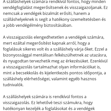
A szálláshelyek számára rendkívül fontos, hogy minden
vendégfoglalást megerősítsenek és visszaigazoljanak. Ez
nemcsak a vendégek bizalmát erősíti, hanem a
szálláshelyeknek is segít a hatékony üzemeltetésben és
a jobb vendégélmény biztosításában.
A visszaigazolás elengedhetetlen a vendégek számára,
mert ezáltal megerősítést kapnak arról, hogy a
foglalásuk sikeres volt és a szálláshely várja őket. Ezzel a
bizonyossággal mentálisan felkészülhetnek az utazásra,
és nyugodtan tervezhetik meg az érkezésüket. Ezenkívül
a visszaigazolás tartalmazhat olyan információkat is,
mint a becsekkolás és kijelentkezés pontos időpontja, a
szálláshely elérhetőségei, valamint egyéb hasznos
tudnivalók.
A szálláshelyek számára is rendkívül fontos a
visszaigazolás. Ez lehetővé teszi számukra, hogy
hatékonyan kezeljék a foglalásokat és a vendégek