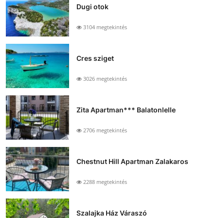
Dugi otok
3104 megtekintés
Cres sziget
3026 megtekintés
Zita Apartman*** Balatonlelle
2706 megtekintés
Chestnut Hill Apartman Zalakaros
2288 megtekintés
Szalajka Ház Váraszó