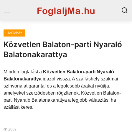
Üdülőház
Magyarország
Közvetlen Balaton-parti Nyaraló
Horvát tengerpart
Balatonakarattya
Horvátország
Minden foglalást a
Közvetlen Balaton-parti Nyaraló
Szállások a Balatonon
Balatonakarattya
igazol vissza. A szálláshely szakmai
színvonalat garantál és a legolcsóbb árakat nyújtja,
Szállások Hajdúszoboszlón
amelyeket szerződésben rögzítenek. Közvetlen Balaton-
parti Nyaraló Balatonakarattya a legjobb választás, ha
Blog
szállást keres.
2089