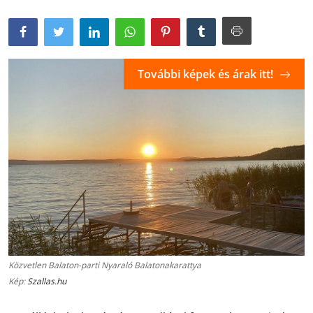
További képek és árak itt!
Közvetlen Balaton-parti Nyaraló Balatonakarattya
Kép:
Szallas.hu