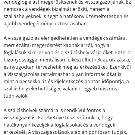
vendégfoglalást megerősítsenek és visszaigazoljanak. Ez
nemcsak a vendégek bizalmát erősíti, hanem a
szálláshelyeknek is segít a hatékony üzemeltetésben és
a jobb vendégélmény biztosításában.
A visszaigazolás elengedhetetlen a vendégek számára,
mert ezáltal megerősítést kapnak arról, hogy a
foglalásuk sikeres volt és a szálláshely várja őket. Ezzel a
bizonyossággal mentálisan felkészülhetnek az utazásra,
és nyugodtan tervezhetik meg az érkezésüket. Ezenkívül
a visszaigazolás tartalmazhat olyan információkat is,
mint a becsekkolás és kijelentkezés pontos időpontja, a
szálláshely elérhetőségei, valamint egyéb hasznos
tudnivalók.
A szálláshelyek számára is rendkívül fontos a
visszaigazolás. Ez lehetővé teszi számukra, hogy
hatékonyan kezeljék a foglalásokat és a vendégek
érkezését. A visszaigazolások alapján pontosan tudják,