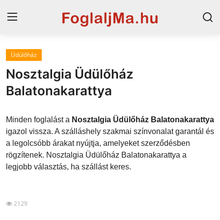
Üdülőház
Horvát tengerpart
Nosztalgia Üdülőház
Magyarország
Balatonakarattya
Szállások a Balatonon
Minden foglalást a
Nosztalgia Üdülőház Balatonakarattya
Horvátország
igazol vissza. A szálláshely szakmai színvonalat garantál és
a legolcsóbb árakat nyújtja, amelyeket szerződésben
Blog
rögzítenek. Nosztalgia Üdülőház Balatonakarattya a
legjobb választás, ha szállást keres.
Szállások Hajdúszoboszlón
2129