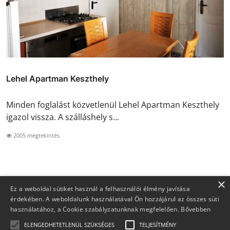
Lehel Apartman Keszthely
Minden foglalást közvetlenül Lehel Apartman Keszthely
igazol vissza. A szálláshely s...
2005 megtekintés
×
Ez a weboldal sütiket használ a felhasználói élmény javítása
érdekében. A weboldalunk használatával Ön hozzájárul az összes süti
használatához, a Cookie szabályzatunknak megfelelően.
Bővebben
ELENGEDHETETLENÜL SZÜKSÉGES
TELJESÍTMÉNY