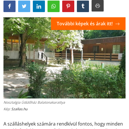
További képek és árak itt!
Nosztalgia Üdülőház Balatonakarattya
Kép:
Szallas.hu
A szálláshelyek számára rendkívül fontos, hogy minden