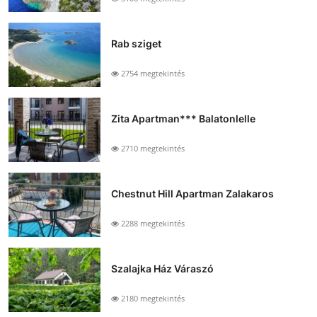
Rab sziget
2754 megtekintés
Zita Apartman*** Balatonlelle
2710 megtekintés
Chestnut Hill Apartman Zalakaros
2288 megtekintés
Szalajka Ház Váraszó
2180 megtekintés