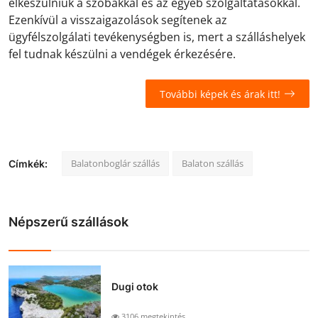
elkészülniük a szobákkal és az egyéb szolgáltatásokkal.
Ezenkívül a visszaigazolások segítenek az
ügyfélszolgálati tevékenységben is, mert a szálláshelyek
fel tudnak készülni a vendégek érkezésére.
További képek és árak itt!
Balatonboglár szállás
Balaton szállás
Címkék:
Népszerű szállások
Dugi otok
3106 megtekintés