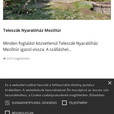
Teleszák Nyaralóház Mezőtúr
Minden foglalást közvetlenül Teleszák Nyaralóház
Mezőtúr igazol vissza. A szálláshel...
2210 megtekintés
×
Ez a weboldal sütiket használ a felhasználói élmény javítása
érdekében. A weboldalunk használatával Ön hozzájárul az összes süti
használatához, a Cookie szabályzatunknak megfelelően.
Bővebben
ELENGEDHETETLENÜL SZÜKSÉGES
TELJESÍTMÉNY
BESOROLATLAN