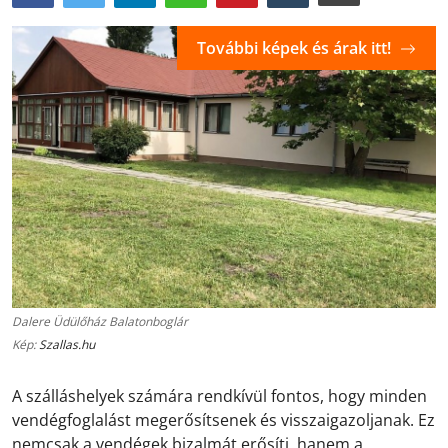
További képek és árak itt!
Dalere Üdülőház Balatonboglár
Kép:
Szallas.hu
A szálláshelyek számára rendkívül fontos, hogy minden
vendégfoglalást megerősítsenek és visszaigazoljanak. Ez
nemcsak a vendégek bizalmát erősíti, hanem a