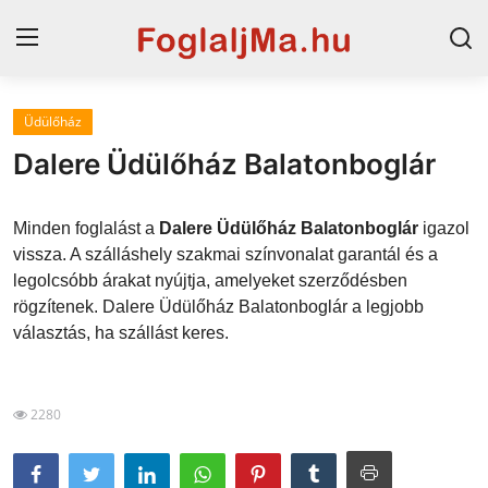
Üdülőház
Magyarország
Dalere Üdülőház Balatonboglár
Horvát tengerpart
Minden foglalást a
Dalere Üdülőház Balatonboglár
igazol
Horvátország
vissza. A szálláshely szakmai színvonalat garantál és a
legolcsóbb árakat nyújtja, amelyeket szerződésben
Szállások a Balatonon
rögzítenek. Dalere Üdülőház Balatonboglár a legjobb
Szállások Hajdúszoboszlón
választás, ha szállást keres.
Blog
2280