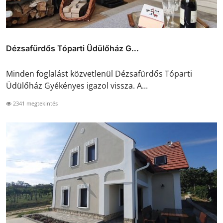
Dézsafürdős Tóparti Üdülőház G...
Minden foglalást közvetlenül Dézsafürdős Tóparti
Üdülőház Gyékényes igazol vissza. A...
2341 megtekintés