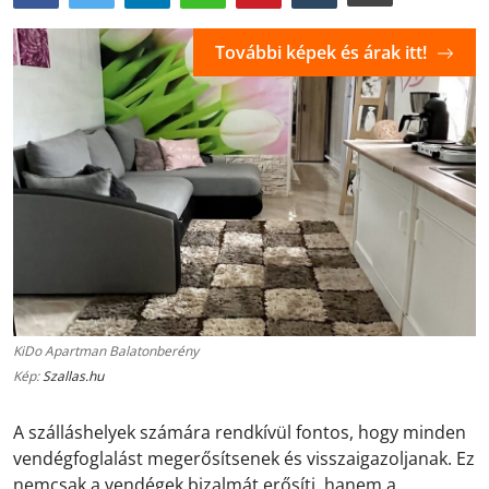
További képek és árak itt!
KiDo Apartman Balatonberény
Kép:
Szallas.hu
A szálláshelyek számára rendkívül fontos, hogy minden
vendégfoglalást megerősítsenek és visszaigazoljanak. Ez
nemcsak a vendégek bizalmát erősíti, hanem a