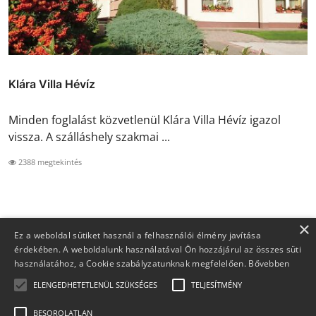
Klára Villa Hévíz
Minden foglalást közvetlenül Klára Villa Hévíz igazol
vissza. A szálláshely szakmai ...
2388 megtekintés
×
Ez a weboldal sütiket használ a felhasználói élmény javítása
érdekében. A weboldalunk használatával Ön hozzájárul az összes süti
használatához, a Cookie szabályzatunknak megfelelően.
Bővebben
ELENGEDHETETLENÜL SZÜKSÉGES
TELJESÍTMÉNY
BESOROLATLAN