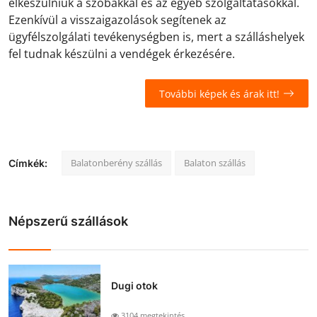
elkészülniük a szobákkal és az egyéb szolgáltatásokkal.
Ezenkívül a visszaigazolások segítenek az
ügyfélszolgálati tevékenységben is, mert a szálláshelyek
fel tudnak készülni a vendégek érkezésére.
További képek és árak itt!
Balatonberény szállás
Balaton szállás
Címkék:
Népszerű szállások
Dugi otok
3104 megtekintés