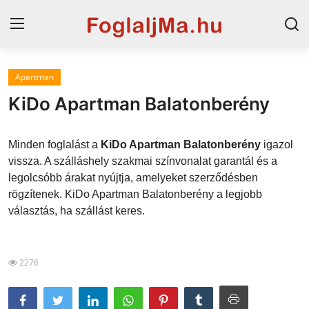
Apartman
Magyarország
KiDo Apartman Balatonberény
Horvát tengerpart
Minden foglalást a
KiDo Apartman Balatonberény
igazol
Horvátország
vissza. A szálláshely szakmai színvonalat garantál és a
legolcsóbb árakat nyújtja, amelyeket szerződésben
Szállások a Balatonon
rögzítenek. KiDo Apartman Balatonberény a legjobb
Szállások Hajdúszoboszlón
választás, ha szállást keres.
Blog
2276