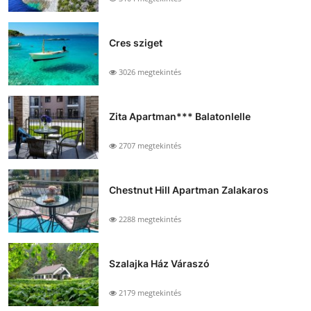
Cres sziget
3026 megtekintés
Zita Apartman*** Balatonlelle
2707 megtekintés
Chestnut Hill Apartman Zalakaros
2288 megtekintés
Szalajka Ház Váraszó
2179 megtekintés