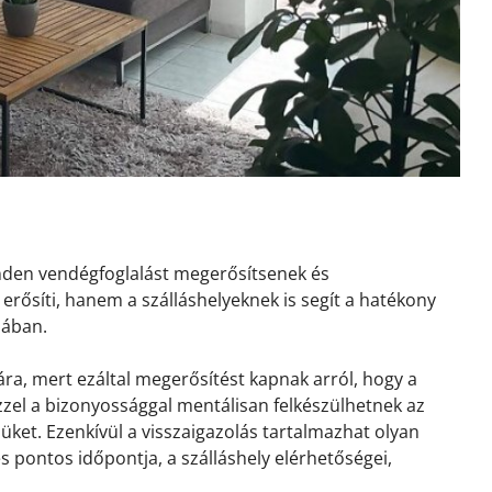
inden vendégfoglalást megerősítsenek és
erősíti, hanem a szálláshelyeknek is segít a hatékony
sában.
ra, mert ezáltal megerősítést kapnak arról, hogy a
 Ezzel a bizonyossággal mentálisan felkészülhetnek az
ket. Ezenkívül a visszaigazolás tartalmazhat olyan
és pontos időpontja, a szálláshely elérhetőségei,