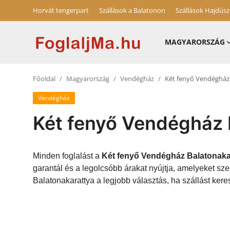
Horvát tengerpart
Szállások a Balatonon
Szállások Hajdús
MAGYARORSZÁG
Magyarország
Főoldal
Magyarország
Vendégház
Két fenyő Vendégház
Horvát tengerpart
Vendégház
Szállások a Balatonon
Két fenyő Vendégház 
Horvátország
Szállások Hajdúszoboszlón
Minden foglalást a
Két fenyő Vendégház Balatonaka
garantál és a legolcsóbb árakat nyújtja, amelyeket s
Blog
Balatonakarattya a legjobb választás, ha szállást kere