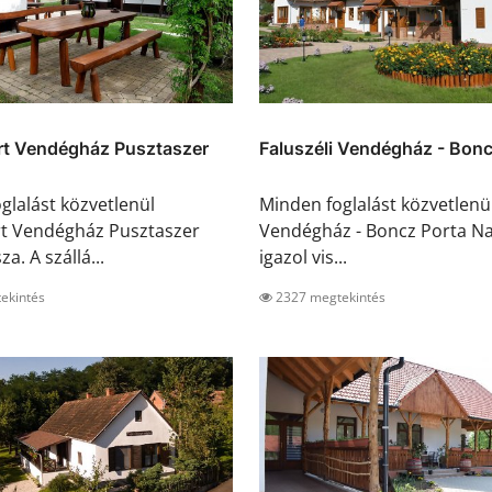
rt Vendégház Pusztaszer
Faluszéli Vendégház - Bonc
glalást közvetlenül
Minden foglalást közvetlenül
rt Vendégház Pusztaszer
Vendégház - Boncz Porta N
za. A szállá...
igazol vis...
ekintés
2327 megtekintés