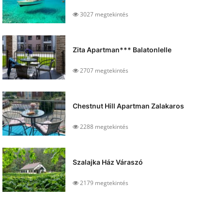
3027 megtekintés
Zita Apartman*** Balatonlelle
2707 megtekintés
Chestnut Hill Apartman Zalakaros
2288 megtekintés
Szalajka Ház Váraszó
2179 megtekintés