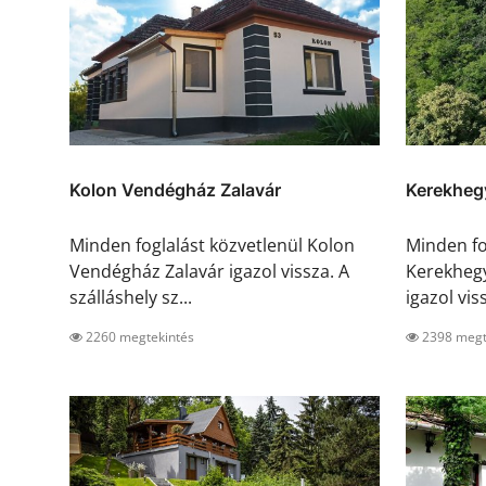
Kolon Vendégház Zalavár
Kerekheg
Minden foglalást közvetlenül Kolon
Minden fo
Vendégház Zalavár igazol vissza. A
Kerekheg
szálláshely sz...
igazol viss
2260 megtekintés
2398 megt