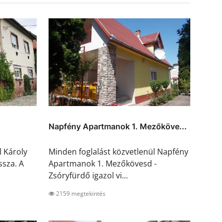
Napfény Apartmanok 1. Mezőköve...
l Károly
Minden foglalást közvetlenül Napfény
ssza. A
Apartmanok 1. Mezőkövesd -
Zsóryfürdő igazol vi...
2159 megtekintés