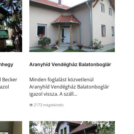
mhegy
Aranyhíd Vendégház Balatonboglár
l Becker
Minden foglalást közvetlenül
azol
Aranyhíd Vendégház Balatonboglár
igazol vissza. A száll...
2173 megtekintés