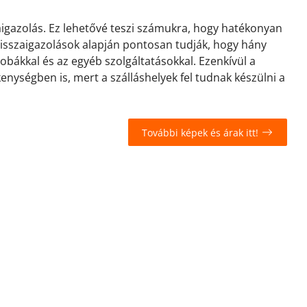
zaigazolás. Ez lehetővé teszi számukra, hogy hatékonyan
 visszaigazolások alapján pontosan tudják, hogy hány
zobákkal és az egyéb szolgáltatásokkal. Ezenkívül a
kenységben is, mert a szálláshelyek fel tudnak készülni a
További képek és árak itt!