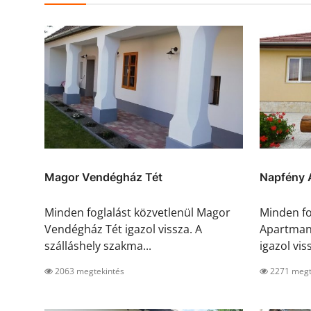
Magor Vendégház Tét
Napfény 
Minden foglalást közvetlenül Magor
Minden fo
Vendégház Tét igazol vissza. A
Apartman
szálláshely szakma...
igazol viss
2063 megtekintés
2271 megt