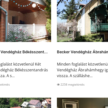
k Vendégház Békésszent...
Becker Vendégház Ábrahá
glalást közvetlenül Két
Minden foglalást közvetlenü
ndégház Békésszentandrás
Vendégház Ábrahámhegy ig
za. A s...
vissza. A szálláshe...
ekintés
2258 megtekintés