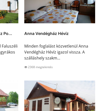
z Po...
Anna Vendégház Hévíz
 Faluszéli
Minden foglalást közvetlenül Anna
agyrákos
Vendégház Hévíz igazol vissza. A
szálláshely szakm...
2368 megtekintés