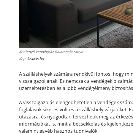
Két fenyő Vendégház Balatonakarattya
Kép:
Szallas.hu
A szálláshelyek számára rendkívül fontos, hogy m
visszaigazoljanak. Ez nemcsak a vendégek bizalmát 
üzemeltetésben és a jobb vendégélmény biztosítá
A visszaigazolás elengedhetetlen a vendégek számá
foglalásuk sikeres volt és a szálláshely várja őket.
utazásra, és nyugodtan tervezhetik meg az érkezésü
információkat is, mint a becsekkolás és kijelentkez
valamint egyéb hasznos tudnivalók.