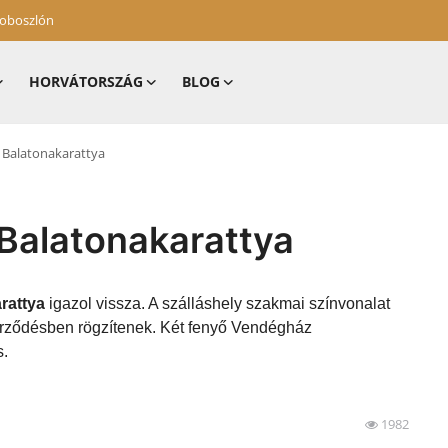
zoboszlón
HORVÁTORSZÁG
BLOG
 Balatonakarattya
Balatonakarattya
rattya
igazol vissza. A szálláshely szakmai színvonalat
zerződésben rögzítenek. Két fenyő Vendégház
s.
1982