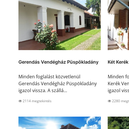
Gerendás Vendégház Püspökladány
Két Keré
Minden foglalást közvetlenül
Minden fo
Gerendás Vendégház Püspökladány
Kerék Ve
igazol vissza. A szállá...
igazol viss
2114 megtekintés
2280 megt