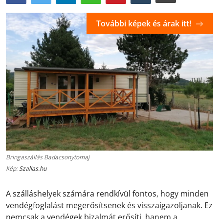
További képek és árak itt!
Bringaszállás Badacsonytomaj
Kép:
Szallas.hu
A szálláshelyek számára rendkívül fontos, hogy minden
vendégfoglalást megerősítsenek és visszaigazoljanak. Ez
nemcsak a vendégek bizalmát erősíti, hanem a