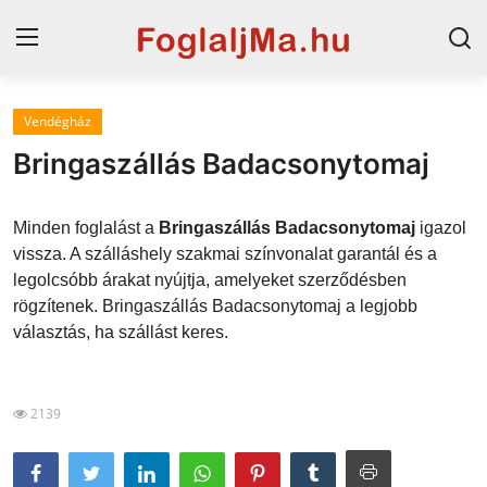
Vendégház
Horvát tengerpart
Bringaszállás Badacsonytomaj
Magyarország
Minden foglalást a
Bringaszállás Badacsonytomaj
igazol
Horvátország
vissza. A szálláshely szakmai színvonalat garantál és a
legolcsóbb árakat nyújtja, amelyeket szerződésben
Szállások a Balatonon
rögzítenek. Bringaszállás Badacsonytomaj a legjobb
Blog
választás, ha szállást keres.
Szállások Hajdúszoboszlón
2139