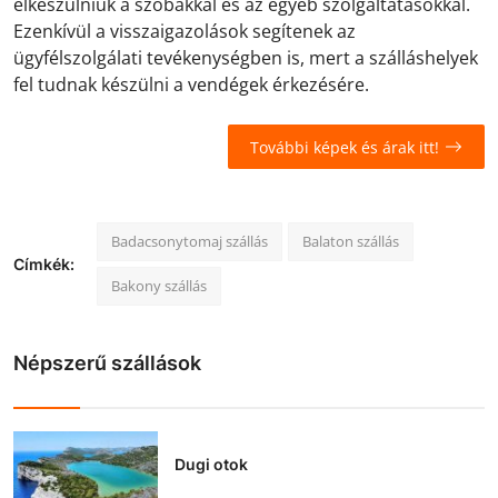
elkészülniük a szobákkal és az egyéb szolgáltatásokkal.
Ezenkívül a visszaigazolások segítenek az
ügyfélszolgálati tevékenységben is, mert a szálláshelyek
fel tudnak készülni a vendégek érkezésére.
További képek és árak itt!
Badacsonytomaj szállás
Balaton szállás
Címkék:
Bakony szállás
Népszerű szállások
Dugi otok