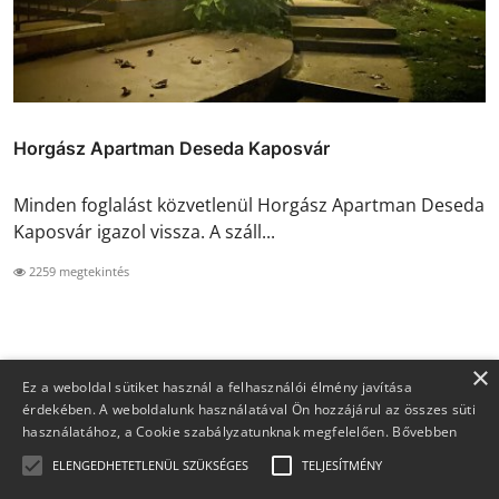
Horgász Apartman Deseda Kaposvár
Minden foglalást közvetlenül Horgász Apartman Deseda
Kaposvár igazol vissza. A száll...
2259 megtekintés
×
Ez a weboldal sütiket használ a felhasználói élmény javítása
érdekében. A weboldalunk használatával Ön hozzájárul az összes süti
használatához, a Cookie szabályzatunknak megfelelően.
Bővebben
ELENGEDHETETLENÜL SZÜKSÉGES
TELJESÍTMÉNY