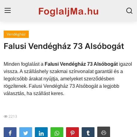
Vendégház
Magyarország
Falusi Vendégház 73 Alsóbogát
Horvát tengerpart
Minden foglalást a
Falusi Vendégház 73 Alsóbogát
igazol
Szállások a Balatonon
vissza. A szálláshely szakmai színvonalat garantál és a
legolcsóbb árakat nyújtja, amelyeket szerződésben
Horvátország
rögzítenek. Falusi Vendégház 73 Alsóbogát a legjobb
Blog
választás, ha szállást keres.
Szállások Hajdúszoboszlón
2213