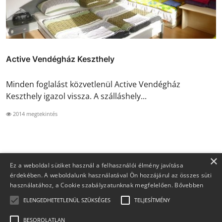
Active Vendégház Keszthely
Minden foglalást közvetlenül Active Vendégház
Keszthely igazol vissza. A szálláshely...
2014 megtekintés
×
Ez a weboldal sütiket használ a felhasználói élmény javítása
érdekében. A weboldalunk használatával Ön hozzájárul az összes süti
használatához, a Cookie szabályzatunknak megfelelően.
Bővebben
ELENGEDHETETLENÜL SZÜKSÉGES
TELJESÍTMÉNY
BESOROLATLAN