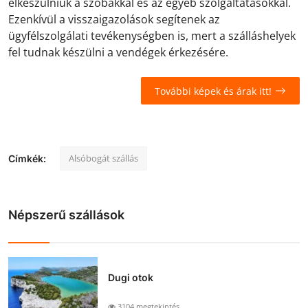
elkészülniük a szobákkal és az egyéb szolgáltatásokkal.
Ezenkívül a visszaigazolások segítenek az
ügyfélszolgálati tevékenységben is, mert a szálláshelyek
fel tudnak készülni a vendégek érkezésére.
További képek és árak itt!
Alsóbogát szállás
Címkék:
Népszerű szállások
Dugi otok
3104 megtekintés