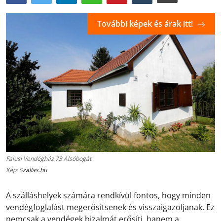
További képek és árak itt!
Falusi Vendégház 73 Alsóbogát
Kép:
Szallas.hu
A szálláshelyek számára rendkívül fontos, hogy minden
vendégfoglalást megerősítsenek és visszaigazoljanak. Ez
nemcsak a vendégek bizalmát erősíti, hanem a