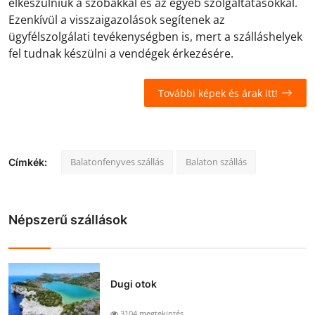
elkészülniük a szobákkal és az egyéb szolgáltatásokkal.
Ezenkívül a visszaigazolások segítenek az
ügyfélszolgálati tevékenységben is, mert a szálláshelyek
fel tudnak készülni a vendégek érkezésére.
További képek és árak itt!
Balatonfenyves szállás
Balaton szállás
Címkék:
Népszerű szállások
Dugi otok
3104 megtekintés