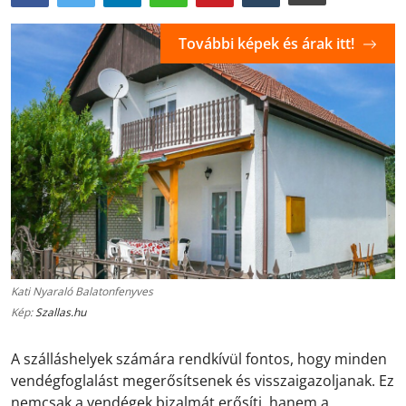
További képek és árak itt!
Kati Nyaraló Balatonfenyves
Kép:
Szallas.hu
A szálláshelyek számára rendkívül fontos, hogy minden
vendégfoglalást megerősítsenek és visszaigazoljanak. Ez
nemcsak a vendégek bizalmát erősíti, hanem a