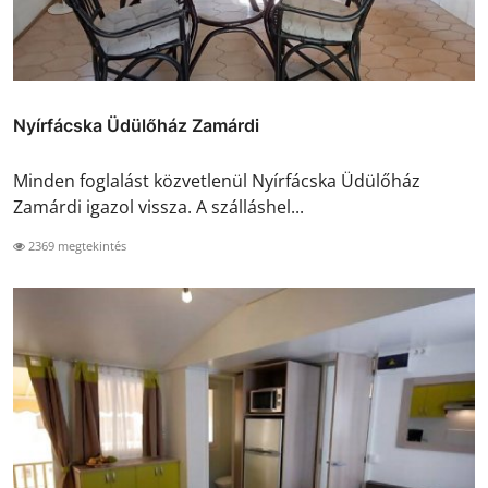
Nyírfácska Üdülőház Zamárdi
Minden foglalást közvetlenül Nyírfácska Üdülőház
Zamárdi igazol vissza. A szálláshel...
2369 megtekintés