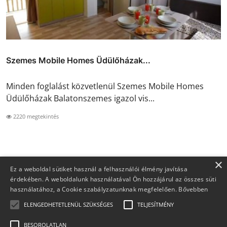
Szemes Mobile Homes Üdülőházak...
Minden foglalást közvetlenül Szemes Mobile Homes
Üdülőházak Balatonszemes igazol vis...
2220 megtekintés
×
Ez a weboldal sütiket használ a felhasználói élmény javítása
érdekében. A weboldalunk használatával Ön hozzájárul az összes süti
használatához, a Cookie szabályzatunknak megfelelően.
Bővebben
ELENGEDHETETLENÜL SZÜKSÉGES
TELJESÍTMÉNY
BESOROLATLAN