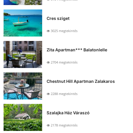
Cres sziget
3025 megtekintés
Zita Apartman*** Balatonlelle
2704 megtekintés
Chestnut Hill Apartman Zalakaros
2288 megtekintés
Szalajka Ház Váraszó
2178 megtekintés