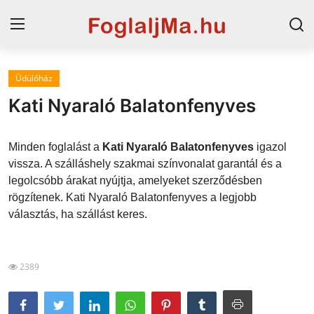
Üdülőház
Magyarország
Kati Nyaraló Balatonfenyves
Horvát tengerpart
Minden foglalást a
Kati Nyaraló Balatonfenyves
igazol
Horvátország
vissza. A szálláshely szakmai színvonalat garantál és a
legolcsóbb árakat nyújtja, amelyeket szerződésben
Szállások a Balatonon
rögzítenek. Kati Nyaraló Balatonfenyves a legjobb
Szállások Hajdúszoboszlón
választás, ha szállást keres.
Blog
2389