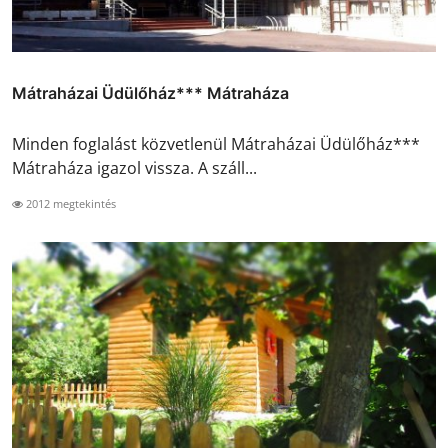
Mátraházai Üdülőház*** Mátraháza
Minden foglalást közvetlenül Mátraházai Üdülőház***
Mátraháza igazol vissza. A száll...
2012 megtekintés