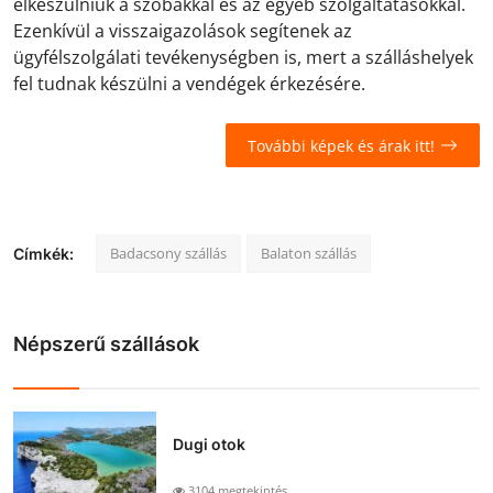
elkészülniük a szobákkal és az egyéb szolgáltatásokkal.
Ezenkívül a visszaigazolások segítenek az
ügyfélszolgálati tevékenységben is, mert a szálláshelyek
fel tudnak készülni a vendégek érkezésére.
További képek és árak itt!
Badacsony szállás
Balaton szállás
Címkék:
Népszerű szállások
Dugi otok
3104 megtekintés