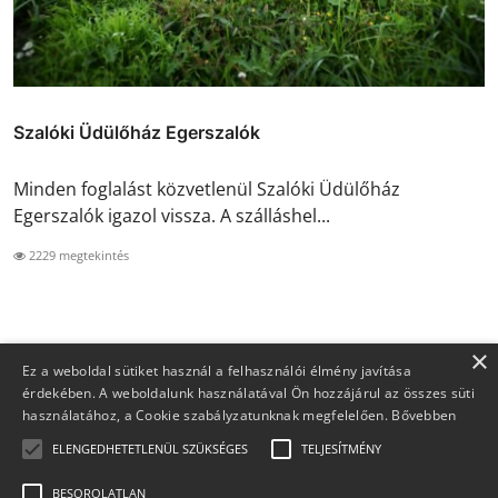
Szalóki Üdülőház Egerszalók
Minden foglalást közvetlenül Szalóki Üdülőház
Egerszalók igazol vissza. A szálláshel...
2229 megtekintés
×
Ez a weboldal sütiket használ a felhasználói élmény javítása
érdekében. A weboldalunk használatával Ön hozzájárul az összes süti
használatához, a Cookie szabályzatunknak megfelelően.
Bővebben
ELENGEDHETETLENÜL SZÜKSÉGES
TELJESÍTMÉNY
BESOROLATLAN