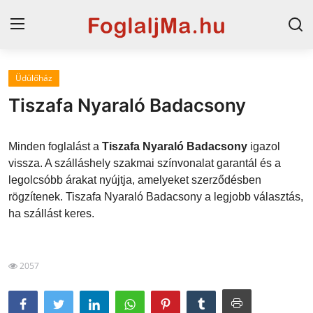
Üdülőház
Horvát tengerpart
Tiszafa Nyaraló Badacsony
Magyarország
Minden foglalást a
Tiszafa Nyaraló Badacsony
igazol
Horvátország
vissza. A szálláshely szakmai színvonalat garantál és a
legolcsóbb árakat nyújtja, amelyeket szerződésben
Szállások a Balatonon
rögzítenek. Tiszafa Nyaraló Badacsony a legjobb választás,
Szállások Hajdúszoboszlón
ha szállást keres.
Blog
2057