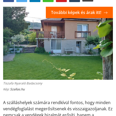
További képek és árak itt!
Tiszafa Nyaraló Badacsony
Kép:
Szallas.hu
A szálláshelyek számára rendkívül fontos, hogy minden
vendégfoglalást megerősítsenek és visszaigazoljanak. Ez
nemcsak a vendégek bizalmát erősíti, hanem a