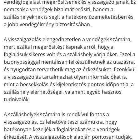
vendégfoglalást megerősítsenek és visszaigazoljanak. Ez
nemcsak a vendégek bizalmát erősíti, hanem a
szálláshelyeknek is segít a hatékony üzemeltetésben és
a jobb vendégélmény biztosításában.
A visszaigazolás elengedhetetlen a vendégek számára,
mert ezáltal megerősítést kapnak arról, hogy a
foglalásuk sikeres volt és a szálláshely várja őket. Ezzel a
bizonyossággal mentálisan felkészülhetnek az utazásra,
és nyugodtan tervezhetik meg az érkezésüket. Ezenkívül
a visszaigazolás tartalmazhat olyan információkat is,
mint a becsekkolás és kijelentkezés pontos időpontja, a
szálláshely elérhetőségei, valamint egyéb hasznos
tudnivalók.
A szálláshelyek számára is rendkívül fontos a
visszaigazolás. Ez lehetővé teszi számukra, hogy
hatékonyan kezeljék a foglalásokat és a vendégek
érkezését. A visszaigazolások alapján pontosan tudják,