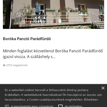
Boróka Panzió Parádfürdő
Minden foglalást közvetlenül Boróka Panzió Parádfürdő
igazol vissza. A szálláshely s...
2373 megtekintés
×
Ez a weboldal sütiket használ a felhasználói élmény javítása
érdekében. A weboldalunk használatával Ön hozzájárul az összes süti
használatához, a Cookie szabályzatunknak megfelelően.
Bővebben
ELENGEDHETETLENÜL SZÜKSÉGES
TELJESÍTMÉNY