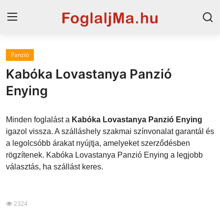
Panzió
Horvát tengerpart
Kabóka Lovastanya Panzió
Magyarország
Enying
Horvátország
Minden foglalást a
Kabóka Lovastanya Panzió Enying
Szállások a Balatonon
igazol vissza. A szálláshely szakmai színvonalat garantál és
a legolcsóbb árakat nyújtja, amelyeket szerződésben
Szállások Hajdúszoboszlón
rögzítenek. Kabóka Lovastanya Panzió Enying a legjobb
választás, ha szállást keres.
Blog
2324