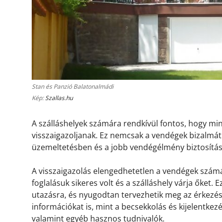
Stan és Panzió Balatonalmádi
Kép:
Szallas.hu
A szálláshelyek számára rendkívül fontos, hogy m
visszaigazoljanak. Ez nemcsak a vendégek bizalmát 
üzemeltetésben és a jobb vendégélmény biztosítá
A visszaigazolás elengedhetetlen a vendégek számá
foglalásuk sikeres volt és a szálláshely várja őket.
utazásra, és nyugodtan tervezhetik meg az érkezésü
információkat is, mint a becsekkolás és kijelentkez
valamint egyéb hasznos tudnivalók.