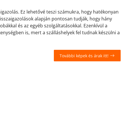
zaigazolás. Ez lehetővé teszi számukra, hogy hatékonyan
 visszaigazolások alapján pontosan tudják, hogy hány
zobákkal és az egyéb szolgáltatásokkal. Ezenkívül a
kenységben is, mert a szálláshelyek fel tudnak készülni a
További képek és árak itt!