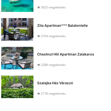
3025 megtekintés
Zita Apartman*** Balatonlelle
2704 megtekintés
Chestnut Hill Apartman Zalakaros
2288 megtekintés
Szalajka Ház Váraszó
2178 megtekintés