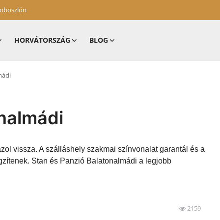
zoboszlón
HORVÁTORSZÁG
BLOG
mádi
onalmádi
zol vissza. A szálláshely szakmai színvonalat garantál és a
gzítenek. Stan és Panzió Balatonalmádi a legjobb
2159