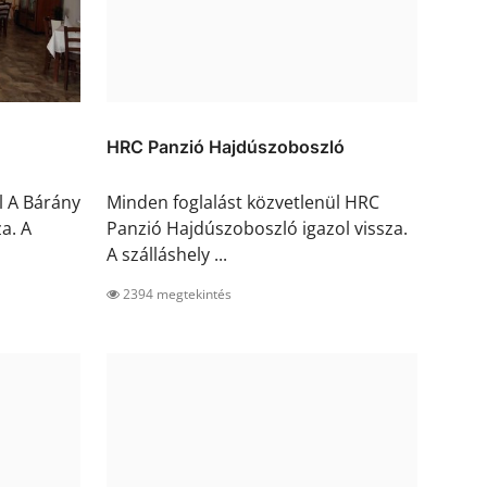
HRC Panzió Hajdúszoboszló
l A Bárány
Minden foglalást közvetlenül HRC
a. A
Panzió Hajdúszoboszló igazol vissza.
A szálláshely ...
2394 megtekintés