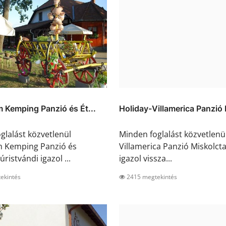
 Kemping Panzió és Ét...
Holiday-Villamerica Panzió 
glalást közvetlenül
Minden foglalást közvetlenü
m Kemping Panzió és
Villamerica Panzió Miskolct
ristvándi igazol ...
igazol vissza...
ekintés
2415 megtekintés