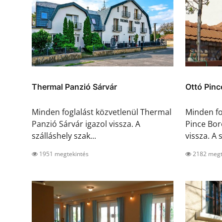
Thermal Panzió Sárvár
Ottó Pinc
Minden foglalást közvetlenül Thermal
Minden fo
Panzió Sárvár igazol vissza. A
Pince Bor
szálláshely szak...
vissza. A s
1951 megtekintés
2182 megt