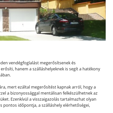
inden vendégfoglalást megerősítsenek és
erősíti, hanem a szálláshelyeknek is segít a hatékony
sában.
ra, mert ezáltal megerősítést kapnak arról, hogy a
 Ezzel a bizonyossággal mentálisan felkészülhetnek az
ket. Ezenkívül a visszaigazolás tartalmazhat olyan
és pontos időpontja, a szálláshely elérhetőségei,