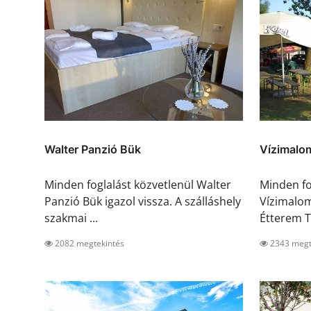
Walter Panzió Bük
Vízimalom
Minden foglalást közvetlenül Walter
Minden fo
Panzió Bük igazol vissza. A szálláshely
Vízimalo
szakmai ...
Étterem Tú
2082 megtekintés
2343 megt