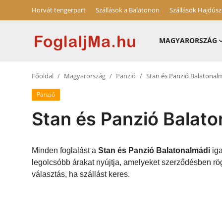
Horvát tengerpart
Szállások a Balatonon
Szállások Hajdús
MAGYARORSZÁG
Horvát tengerpart
Főoldal
Magyarország
Panzió
Stan és Panzió Balatonal
Magyarország
Panzió
Horvátország
Stan és Panzió Balat
Szállások a Balatonon
Blog
Minden foglalást a
Stan és Panzió Balatonalmádi
iga
legolcsóbb árakat nyújtja, amelyeket szerződésben rö
Szállások Hajdúszoboszlón
választás, ha szállást keres.