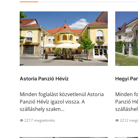
Astoria Panzió Hévíz
Hegyi Pan
Minden foglalást közvetlenül Astoria
Minden fo
Panzió Hévíz igazol vissza. A
Panzió Hév
szálláshely szakm...
szálláshel
2217 megtekintés
2212 megt