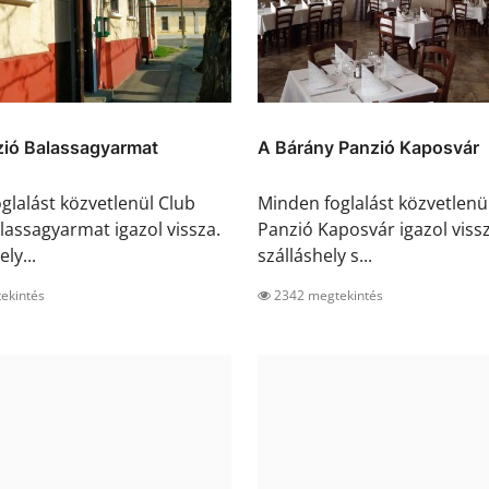
zió Balassagyarmat
A Bárány Panzió Kaposvár
glalást közvetlenül Club
Minden foglalást közvetlenü
lassagyarmat igazol vissza.
Panzió Kaposvár igazol vissz
ly...
szálláshely s...
ekintés
2342 megtekintés