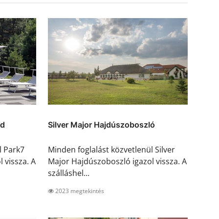
ed
Silver Major Hajdúszoboszló
l Park7
Minden foglalást közvetlenül Silver
 vissza. A
Major Hajdúszoboszló igazol vissza. A
szálláshel...
2023 megtekintés