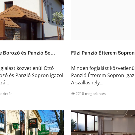
e Borozó és Panzió So...
Füzi Panzió Étterem Sopron
glalást közvetlenül Ottó
Minden foglalást közvetlenül
ozó és Panzió Sopron igazol
Panzió Étterem Sopron igazo
zá...
A szálláshely...
ekintés
2210 megtekintés