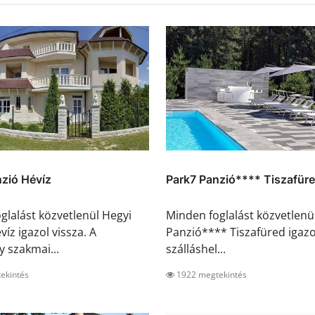
zió Hévíz
Park7 Panzió**** Tiszafür
glalást közvetlenül Hegyi
Minden foglalást közvetlenü
íz igazol vissza. A
Panzió**** Tiszafüred igazol
y szakmai...
szálláshel...
ekintés
1922 megtekintés