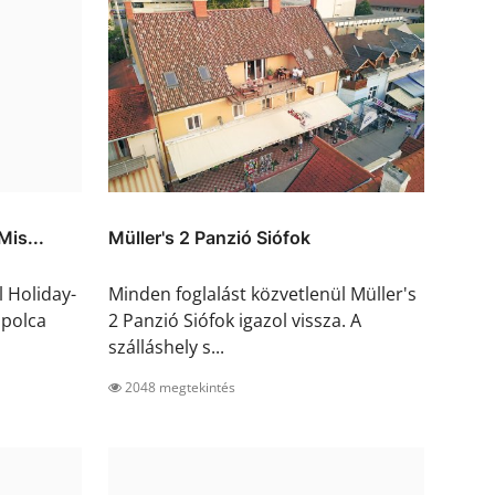
Mis...
Müller's 2 Panzió Siófok
l Holiday-
Minden foglalást közvetlenül Müller's
apolca
2 Panzió Siófok igazol vissza. A
szálláshely s...
2048 megtekintés