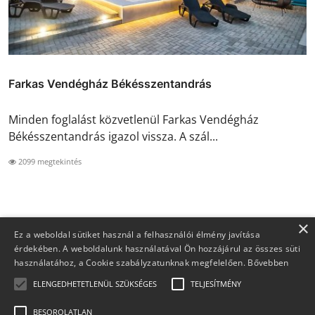
Farkas Vendégház Békésszentandrás
Minden foglalást közvetlenül Farkas Vendégház
Békésszentandrás igazol vissza. A szál...
2099 megtekintés
×
Ez a weboldal sütiket használ a felhasználói élmény javítása
érdekében. A weboldalunk használatával Ön hozzájárul az összes süti
használatához, a Cookie szabályzatunknak megfelelően.
Bővebben
ELENGEDHETETLENÜL SZÜKSÉGES
TELJESÍTMÉNY
BESOROLATLAN