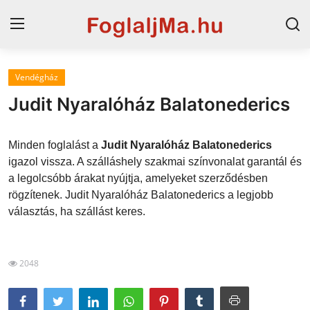
Vendégház
Horvát tengerpart
Judit Nyaralóház Balatonederics
Magyarország
Minden foglalást a
Judit Nyaralóház Balatonederics
Szállások a Balatonon
igazol vissza. A szálláshely szakmai színvonalat garantál és
a legolcsóbb árakat nyújtja, amelyeket szerződésben
Horvátország
rögzítenek. Judit Nyaralóház Balatonederics a legjobb
Blog
választás, ha szállást keres.
Szállások Hajdúszoboszlón
2048