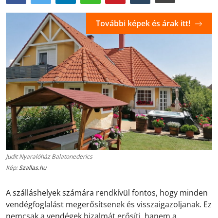
További képek és árak itt!
Judit Nyaralóház Balatonederics
Kép:
Szallas.hu
A szálláshelyek számára rendkívül fontos, hogy minden
vendégfoglalást megerősítsenek és visszaigazoljanak. Ez
nemcsak a vendégek bizalmát erősíti, hanem a