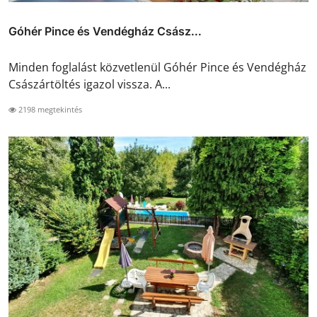
Góhér Pince és Vendégház Csász...
Minden foglalást közvetlenül Góhér Pince és Vendégház
Császártöltés igazol vissza. A...
2198 megtekintés