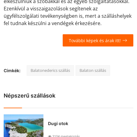
elkészülniük a szobákkal és az egyéb szolgáltatásokkal.
Ezenkívül a visszaigazolások segítenek az
ügyfélszolgálati tevékenységben is, mert a szálláshelyek
fel tudnak készülni a vendégek érkezésére.
További képek és árak itt!
Balatonederics szállás
Balaton szállás
Címkék:
Népszerű szállások
Dugi otok
3104 megtekintés