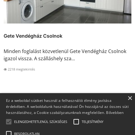
Gete Vendégház Csolnok
Minden foglalást közvetlenül Gete Vendégház Csolnok
igazol vissza. A szálláshely sza...
2218 megtekintés
×
Ez a weboldal sütiket használ a felhasználói élmény javítása
érdekében. A weboldalunk használatával Ön hozzájárul az összes süti
használatához, a Cookie szabályzatunknak megfelelően.
Bővebben
ELENGEDHETETLENÜL SZÜKSÉGES
TELJESÍTMÉNY
BESOROLATLAN