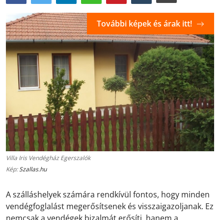
További képek és árak itt!
Villa Iris Vendégház Egerszalók
Kép:
Szallas.hu
A szálláshelyek számára rendkívül fontos, hogy minden
vendégfoglalást megerősítsenek és visszaigazoljanak. Ez
nemcsak a vendégek bizalmát erősíti, hanem a