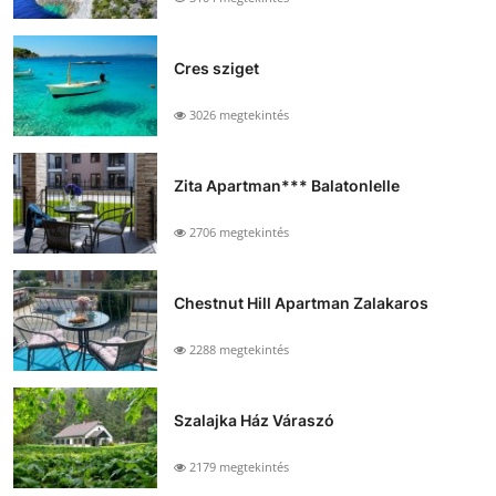
Cres sziget
3026 megtekintés
Zita Apartman*** Balatonlelle
2706 megtekintés
Chestnut Hill Apartman Zalakaros
2288 megtekintés
Szalajka Ház Váraszó
2179 megtekintés