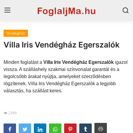
Vendégház
Horvát tengerpart
Villa Iris Vendégház Egerszalók
Magyarország
Minden foglalást a
Villa Iris Vendégház Egerszalók
igazol
Horvátország
vissza. A szálláshely szakmai színvonalat garantál és a
legolcsóbb árakat nyújtja, amelyeket szerződésben
Szállások a Balatonon
rögzítenek. Villa Iris Vendégház Egerszalók a legjobb
Szállások Hajdúszoboszlón
választás, ha szállást keres.
Blog
2399