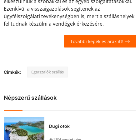
elkészülniük a szobákkal és az egyéb szolgáltatásokkal.
Ezenkívül a visszaigazolások segítenek az
ügyfélszolgálati tevékenységben is, mert a szálláshelyek
fel tudnak készülni a vendégek érkezésére.
További képek és árak itt!
Egerszalók szállás
Címkék:
Népszerű szállások
Dugi otok
3104 megtekintés