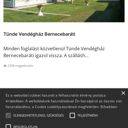
Tünde Vendégház Bernecebaráti
Minden foglalást közvetlenül Tünde Vendégház
Bernecebaráti igazol vissza. A szállásh...
2338 megtekintés
×
Ez a weboldal sütiket használ a felhasználói élmény javítása
érdekében. A weboldalunk használatával Ön hozzájárul az összes süti
használatához, a Cookie szabályzatunknak megfelelően.
Bővebben
ELENGEDHETETLENÜL SZÜKSÉGES
TELJESÍTMÉNY
BESOROLATLAN