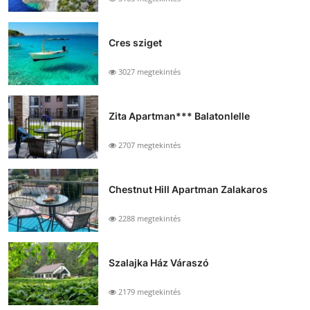
Cres sziget
3027 megtekintés
Zita Apartman*** Balatonlelle
2707 megtekintés
Chestnut Hill Apartman Zalakaros
2288 megtekintés
Szalajka Ház Váraszó
2179 megtekintés