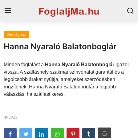
Vendégház
Magyarország
Hanna Nyaraló Balatonboglár
Horvát tengerpart
Minden foglalást a
Hanna Nyaraló Balatonboglár
igazol
Szállások a Balatonon
vissza. A szálláshely szakmai színvonalat garantál és a
legolcsóbb árakat nyújtja, amelyeket szerződésben
Horvátország
rögzítenek. Hanna Nyaraló Balatonboglár a legjobb
Blog
választás, ha szállást keres.
Szállások Hajdúszoboszlón
2023