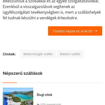
elkészülniük a szobákkal és az egyéb szolgáltatásokkal.
Ezenkívül a visszaigazolások segítenek az
ügyfélszolgálati tevékenységben is, mert a szálláshelyek
fel tudnak készülni a vendégek érkezésére.
További képek és árak itt!
Balatonboglár szállás
Balaton szállás
Címkék:
Népszerű szállások
Dugi otok
3105 megtekintés