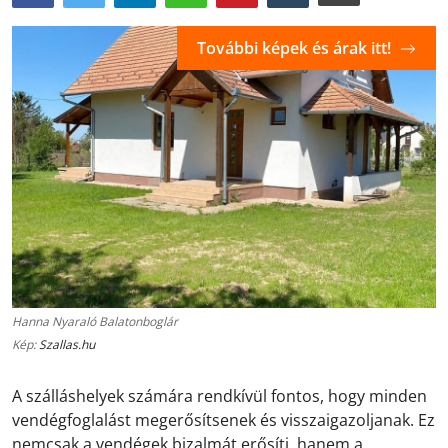
További képek és árak itt!
Hanna Nyaraló Balatonboglár
Kép:
Szallas.hu
A szálláshelyek számára rendkívül fontos, hogy minden
vendégfoglalást megerősítsenek és visszaigazoljanak. Ez
nemcsak a vendégek bizalmát erősíti, hanem a