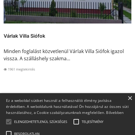
Várlak Villa Siófok
Minden foglalást közvetlenül Várlak Villa Siófok igazol
vissza. A szálláshely szakma...
1961 megtekintés
×
Ez a weboldal sütiket használ a felhasználói élmény javítása
érdekében. A weboldalunk használatával Ön hozzájárul az összes süti
használatához, a Cookie szabályzatunknak megfelelően.
Bővebben
ELENGEDHETETLENÜL SZÜKSÉGES
TELJESÍTMÉNY
BESOROLATLAN