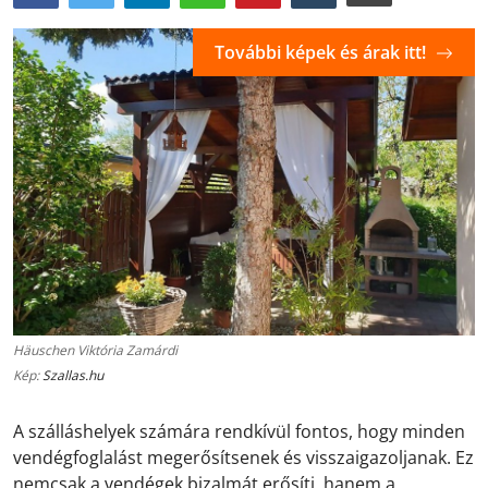
További képek és árak itt!
Häuschen Viktória Zamárdi
Kép:
Szallas.hu
A szálláshelyek számára rendkívül fontos, hogy minden
vendégfoglalást megerősítsenek és visszaigazoljanak. Ez
nemcsak a vendégek bizalmát erősíti, hanem a