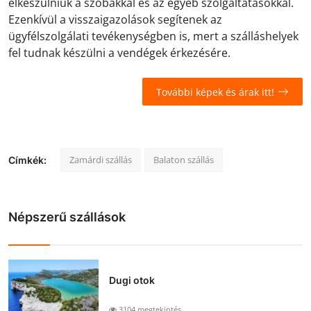
elkészülniük a szobákkal és az egyéb szolgáltatásokkal.
Ezenkívül a visszaigazolások segítenek az
ügyfélszolgálati tevékenységben is, mert a szálláshelyek
fel tudnak készülni a vendégek érkezésére.
További képek és árak itt!
Zamárdi szállás
Balaton szállás
Címkék:
Népszerű szállások
Dugi otok
3104 megtekintés