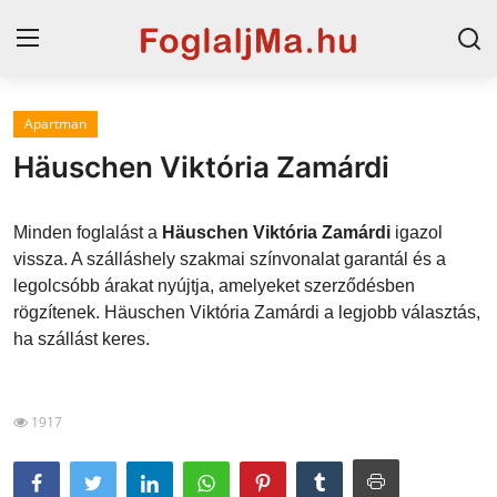
Apartman
Horvát tengerpart
Häuschen Viktória Zamárdi
Magyarország
Minden foglalást a
Häuschen Viktória Zamárdi
igazol
Horvátország
vissza. A szálláshely szakmai színvonalat garantál és a
legolcsóbb árakat nyújtja, amelyeket szerződésben
Szállások a Balatonon
rögzítenek. Häuschen Viktória Zamárdi a legjobb választás,
Blog
ha szállást keres.
Szállások Hajdúszoboszlón
1917