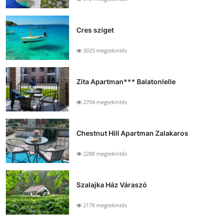
Cres sziget
3025 megtekintés
Zita Apartman*** Balatonlelle
2704 megtekintés
Chestnut Hill Apartman Zalakaros
2288 megtekintés
Szalajka Ház Váraszó
2178 megtekintés