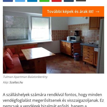
További képek és árak itt!
Tulman Apartman Balatonberény
Kép:
Szallas.hu
A szálláshelyek számára rendkívül fontos, hogy minden
vendégfoglalást megerősítsenek és visszaigazoljanak. Ez
nemcsak a vendégek bizalmát erősíti, hanem a