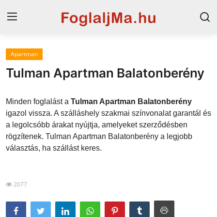
Apartman
Horvát tengerpart
Tulman Apartman Balatonberény
Magyarország
Minden foglalást a
Tulman Apartman Balatonberény
Szállások a Balatonon
igazol vissza. A szálláshely szakmai színvonalat garantál és
a legolcsóbb árakat nyújtja, amelyeket szerződésben
Horvátország
rögzítenek. Tulman Apartman Balatonberény a legjobb
Blog
választás, ha szállást keres.
Szállások Hajdúszoboszlón
2077