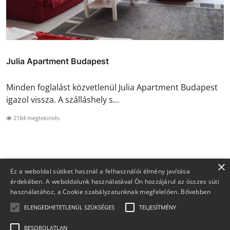
Julia Apartment Budapest
Minden foglalást közvetlenül Julia Apartment Budapest
igazol vissza. A szálláshely s...
2184 megtekintés
×
Ez a weboldal sütiket használ a felhasználói élmény javítása
érdekében. A weboldalunk használatával Ön hozzájárul az összes süti
használatához, a Cookie szabályzatunknak megfelelően.
Bővebben
ELENGEDHETETLENÜL SZÜKSÉGES
TELJESÍTMÉNY
BESOROLATLAN