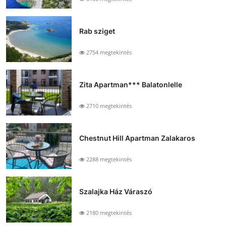
Rab sziget
2754 megtekintés
Zita Apartman*** Balatonlelle
2710 megtekintés
Chestnut Hill Apartman Zalakaros
2288 megtekintés
Szalajka Ház Váraszó
2180 megtekintés