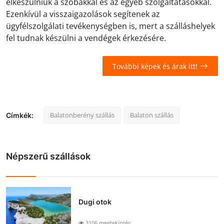
elkészülniük a szobákkal és az egyéb szolgáltatásokkal.
Ezenkívül a visszaigazolások segítenek az
ügyfélszolgálati tevékenységben is, mert a szálláshelyek
fel tudnak készülni a vendégek érkezésére.
További képek és árak itt!
Balatonberény szállás
Balaton szállás
Címkék:
Népszerű szállások
Dugi otok
3106 megtekintés