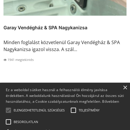
Garay Vendégház & SPA Nagykanizsa
Minden foglalást közvetlenül Garay Vendégház & SPA
Nagykanizsa igazol vissza. A szál...
1941 megtekintés
×
Ez a weboldal sütiket használ a felhasználói élmény javítása
érdekében. A weboldalunk használatával Ön hozzájárul az összes süti
használatához, a Cookie szabályzatunknak megfelelően.
Bővebben
ELENGEDHETETLENÜL SZÜKSÉGES
TELJESÍTMÉNY
BESOROLATLAN
Copyright 2026 Foglaljma.hu - Minden jog fenntartva.