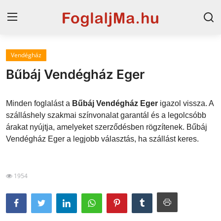
Vendégház
Horvát tengerpart
Bűbáj Vendégház Eger
Magyarország
Minden foglalást a
Bűbáj Vendégház Eger
igazol vissza. A
Horvátország
szálláshely szakmai színvonalat garantál és a legolcsóbb
árakat nyújtja, amelyeket szerződésben rögzítenek. Bűbáj
Szállások a Balatonon
Vendégház Eger a legjobb választás, ha szállást keres.
Blog
Szállások Hajdúszoboszlón
1954