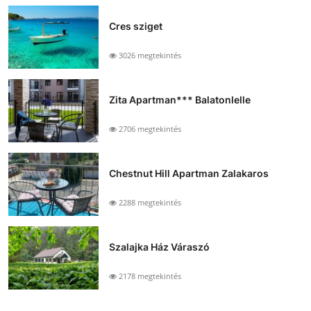
Cres sziget
3026 megtekintés
Zita Apartman*** Balatonlelle
2706 megtekintés
Chestnut Hill Apartman Zalakaros
2288 megtekintés
Szalajka Ház Váraszó
2178 megtekintés