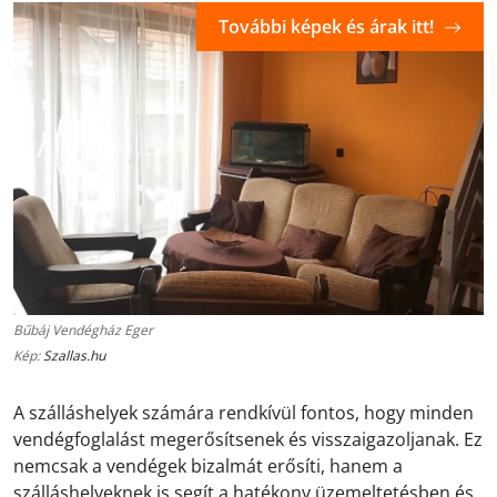
További képek és árak itt!
Bűbáj Vendégház Eger
Kép:
Szallas.hu
A szálláshelyek számára rendkívül fontos, hogy minden
vendégfoglalást megerősítsenek és visszaigazoljanak. Ez
nemcsak a vendégek bizalmát erősíti, hanem a
szálláshelyeknek is segít a hatékony üzemeltetésben és