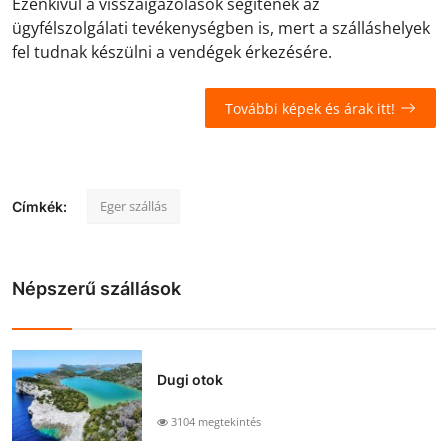
Ezenkívül a visszaigazolások segítenek az
ügyfélszolgálati tevékenységben is, mert a szálláshelyek
fel tudnak készülni a vendégek érkezésére.
További képek és árak itt!
Eger szállás
Címkék:
Népszerű szállások
Dugi otok
3104 megtekintés