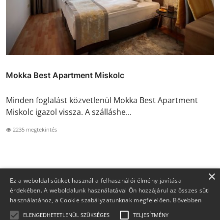
Mokka Best Apartment Miskolc
Minden foglalást közvetlenül Mokka Best Apartment
Miskolc igazol vissza. A szálláshe...
2235 megtekintés
×
Ez a weboldal sütiket használ a felhasználói élmény javítása
érdekében. A weboldalunk használatával Ön hozzájárul az összes süti
használatához, a Cookie szabályzatunknak megfelelően.
Bővebben
ELENGEDHETETLENÜL SZÜKSÉGES
TELJESÍTMÉNY