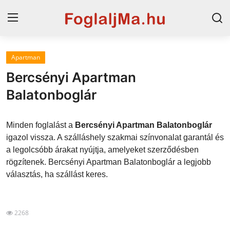
Apartman
Horvát tengerpart
Bercsényi Apartman
Magyarország
Balatonboglár
Horvátország
Minden foglalást a
Bercsényi Apartman Balatonboglár
Szállások a Balatonon
igazol vissza. A szálláshely szakmai színvonalat garantál és
a legolcsóbb árakat nyújtja, amelyeket szerződésben
Szállások Hajdúszoboszlón
rögzítenek. Bercsényi Apartman Balatonboglár a legjobb
választás, ha szállást keres.
Blog
2268