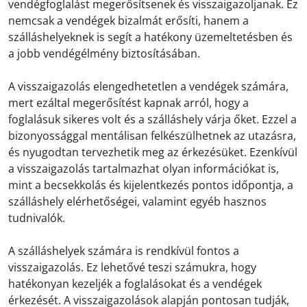
vendégfoglalást megerősítsenek és visszaigazoljanak. Ez
nemcsak a vendégek bizalmát erősíti, hanem a
szálláshelyeknek is segít a hatékony üzemeltetésben és
a jobb vendégélmény biztosításában.
A visszaigazolás elengedhetetlen a vendégek számára,
mert ezáltal megerősítést kapnak arról, hogy a
foglalásuk sikeres volt és a szálláshely várja őket. Ezzel a
bizonyossággal mentálisan felkészülhetnek az utazásra,
és nyugodtan tervezhetik meg az érkezésüket. Ezenkívül
a visszaigazolás tartalmazhat olyan információkat is,
mint a becsekkolás és kijelentkezés pontos időpontja, a
szálláshely elérhetőségei, valamint egyéb hasznos
tudnivalók.
A szálláshelyek számára is rendkívül fontos a
visszaigazolás. Ez lehetővé teszi számukra, hogy
hatékonyan kezeljék a foglalásokat és a vendégek
érkezését. A visszaigazolások alapján pontosan tudják,