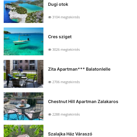
Dugi otok
3104 megtekintés
Cres sziget
3026 megtekintés
Zita Apartman*** Balatonlelle
2706 megtekintés
Chestnut Hill Apartman Zalakaros
2288 megtekintés
Szalajka Ház Váraszó