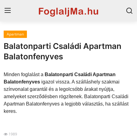
Apartman
Horvát tengerpart
Balatonparti Családi Apartman
Magyarország
Balatonfenyves
Horvátország
Minden foglalást a
Balatonparti Családi Apartman
Szállások a Balatonon
Balatonfenyves
igazol vissza. A szálláshely szakmai
színvonalat garantál és a legolcsóbb árakat nyújtja,
Szállások Hajdúszoboszlón
amelyeket szerződésben rögzítenek. Balatonparti Családi
Apartman Balatonfenyves a legjobb választás, ha szállást
Blog
keres.
1989