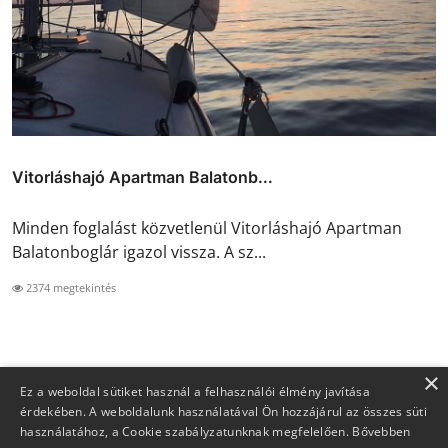
Vitorláshajó Apartman Balatonb...
Minden foglalást közvetlenül Vitorláshajó Apartman
Balatonboglár igazol vissza. A sz...
2374 megtekintés
×
Ez a weboldal sütiket használ a felhasználói élmény javítása
érdekében. A weboldalunk használatával Ön hozzájárul az összes süti
használatához, a Cookie szabályzatunknak megfelelően.
Bővebben