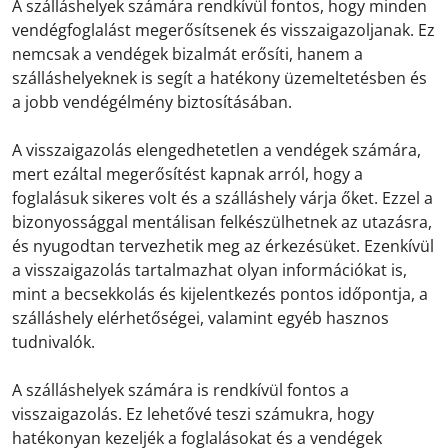
A szálláshelyek számára rendkívül fontos, hogy minden
vendégfoglalást megerősítsenek és visszaigazoljanak. Ez
nemcsak a vendégek bizalmát erősíti, hanem a
szálláshelyeknek is segít a hatékony üzemeltetésben és
a jobb vendégélmény biztosításában.
A visszaigazolás elengedhetetlen a vendégek számára,
mert ezáltal megerősítést kapnak arról, hogy a
foglalásuk sikeres volt és a szálláshely várja őket. Ezzel a
bizonyossággal mentálisan felkészülhetnek az utazásra,
és nyugodtan tervezhetik meg az érkezésüket. Ezenkívül
a visszaigazolás tartalmazhat olyan információkat is,
mint a becsekkolás és kijelentkezés pontos időpontja, a
szálláshely elérhetőségei, valamint egyéb hasznos
tudnivalók.
A szálláshelyek számára is rendkívül fontos a
visszaigazolás. Ez lehetővé teszi számukra, hogy
hatékonyan kezeljék a foglalásokat és a vendégek