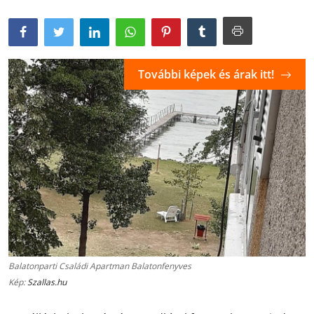
További képek és árak itt!
Balatonparti Családi Apartman Balatonfenyves
Kép:
Szallas.hu