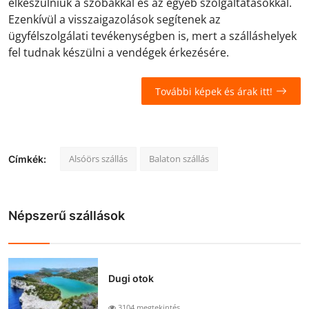
elkészülniük a szobákkal és az egyéb szolgáltatásokkal.
Ezenkívül a visszaigazolások segítenek az
ügyfélszolgálati tevékenységben is, mert a szálláshelyek
fel tudnak készülni a vendégek érkezésére.
További képek és árak itt!
Alsóörs szállás
Balaton szállás
Címkék:
Népszerű szállások
Dugi otok
3104 megtekintés