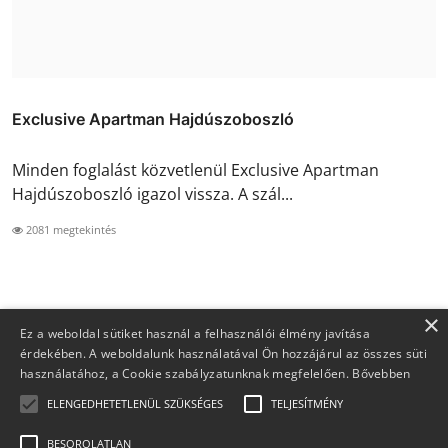
Exclusive Apartman Hajdúszoboszló
Minden foglalást közvetlenül Exclusive Apartman
Hajdúszoboszló igazol vissza. A szál...
2081 megtekintés
×
Ez a weboldal sütiket használ a felhasználói élmény javítása
érdekében. A weboldalunk használatával Ön hozzájárul az összes süti
használatához, a Cookie szabályzatunknak megfelelően.
Bővebben
ELENGEDHETETLENÜL SZÜKSÉGES
TELJESÍTMÉNY
BESOROLATLAN