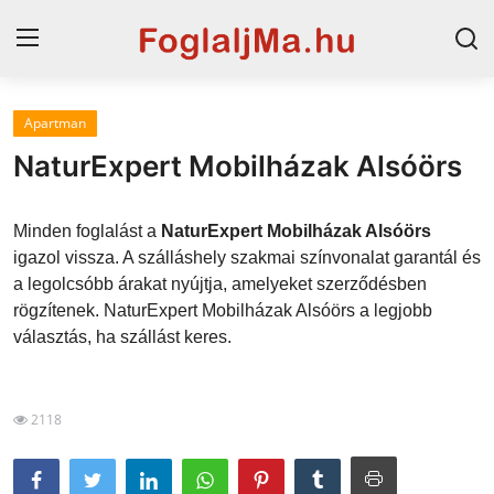
Apartman
Magyarország
NaturExpert Mobilházak Alsóörs
Horvát tengerpart
Minden foglalást a
NaturExpert Mobilházak Alsóörs
Szállások a Balatonon
igazol vissza. A szálláshely szakmai színvonalat garantál és
a legolcsóbb árakat nyújtja, amelyeket szerződésben
Horvátország
rögzítenek. NaturExpert Mobilházak Alsóörs a legjobb
Blog
választás, ha szállást keres.
Szállások Hajdúszoboszlón
2118