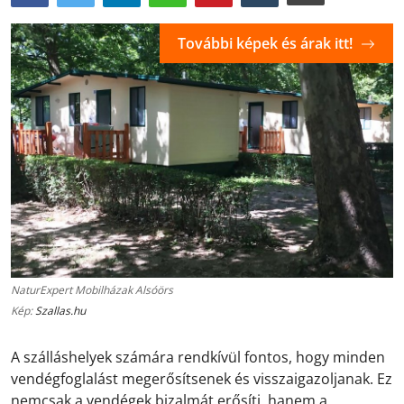
További képek és árak itt!
NaturExpert Mobilházak Alsóörs
Kép:
Szallas.hu
A szálláshelyek számára rendkívül fontos, hogy minden
vendégfoglalást megerősítsenek és visszaigazoljanak. Ez
nemcsak a vendégek bizalmát erősíti, hanem a