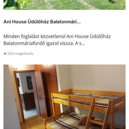
Ani House Üdülőház Balatonmári...
Minden foglalást közvetlenül Ani House Üdülőház
Balatonmáriafürdő igazol vissza. A s...
2253 megtekintés