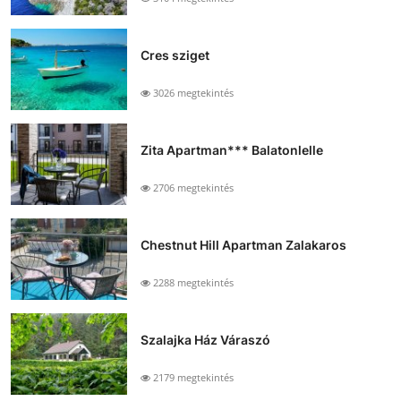
Cres sziget
3026 megtekintés
Zita Apartman*** Balatonlelle
2706 megtekintés
Chestnut Hill Apartman Zalakaros
2288 megtekintés
Szalajka Ház Váraszó
2179 megtekintés