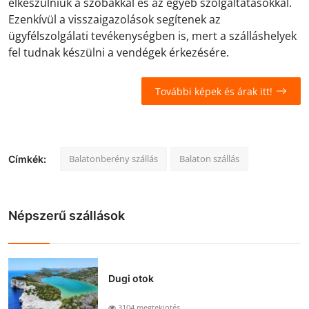
elkészülniük a szobákkal és az egyéb szolgáltatásokkal.
Ezenkívül a visszaigazolások segítenek az
ügyfélszolgálati tevékenységben is, mert a szálláshelyek
fel tudnak készülni a vendégek érkezésére.
További képek és árak itt!
Balatonberény szállás
Balaton szállás
Címkék:
Népszerű szállások
Dugi otok
3104 megtekintés