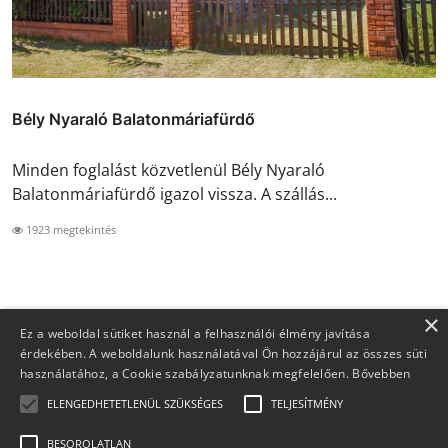
Bély Nyaraló Balatonmáriafürdő
Minden foglalást közvetlenül Bély Nyaraló
Balatonmáriafürdő igazol vissza. A szállás...
1923 megtekintés
×
Ez a weboldal sütiket használ a felhasználói élmény javítása
érdekében. A weboldalunk használatával Ön hozzájárul az összes süti
használatához, a Cookie szabályzatunknak megfelelően.
Bővebben
ELENGEDHETETLENÜL SZÜKSÉGES
TELJESÍTMÉNY
BESOROLATLAN