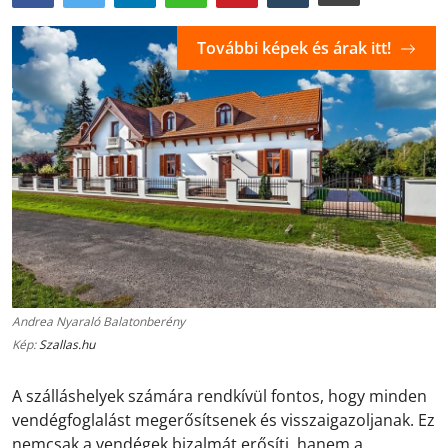
További képek és árak itt!
Andrea Nyaraló Balatonberény
Kép:
Szallas.hu
A szálláshelyek számára rendkívül fontos, hogy minden
vendégfoglalást megerősítsenek és visszaigazoljanak. Ez
nemcsak a vendégek bizalmát erősíti, hanem a