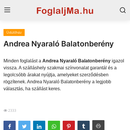
Üdülőház
Magyarország
Andrea Nyaraló Balatonberény
Horvát tengerpart
Minden foglalást a
Andrea Nyaraló Balatonberény
igazol
Horvátország
vissza. A szálláshely szakmai színvonalat garantál és a
legolcsóbb árakat nyújtja, amelyeket szerződésben
Szállások a Balatonon
rögzítenek. Andrea Nyaraló Balatonberény a legjobb
Szállások Hajdúszoboszlón
választás, ha szállást keres.
Blog
2333