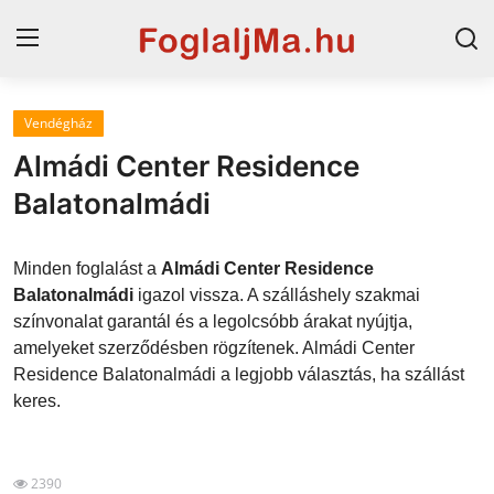
Vendégház
Magyarország
Almádi Center Residence
Horvát tengerpart
Balatonalmádi
Szállások a Balatonon
Minden foglalást a
Almádi Center Residence
Horvátország
Balatonalmádi
igazol vissza. A szálláshely szakmai
színvonalat garantál és a legolcsóbb árakat nyújtja,
Blog
amelyeket szerződésben rögzítenek. Almádi Center
Residence Balatonalmádi a legjobb választás, ha szállást
Szállások Hajdúszoboszlón
keres.
2390