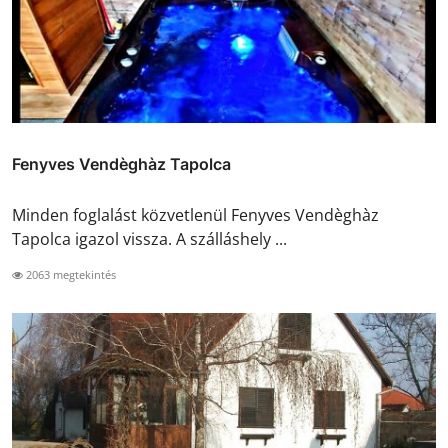
Fenyves Vendèghàz Tapolca
Minden foglalást közvetlenül Fenyves Vendèghàz
Tapolca igazol vissza. A szálláshely ...
2063 megtekintés