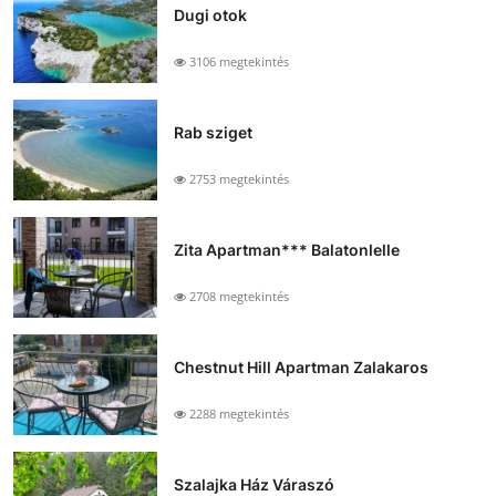
Dugi otok
3106 megtekintés
Rab sziget
2753 megtekintés
Zita Apartman*** Balatonlelle
2708 megtekintés
Chestnut Hill Apartman Zalakaros
2288 megtekintés
Szalajka Ház Váraszó