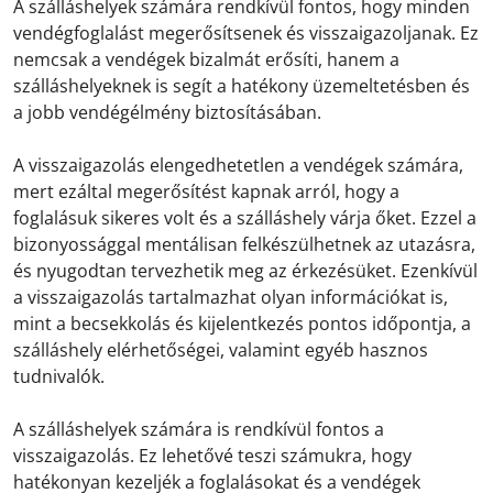
A szálláshelyek számára rendkívül fontos, hogy minden
vendégfoglalást megerősítsenek és visszaigazoljanak. Ez
nemcsak a vendégek bizalmát erősíti, hanem a
szálláshelyeknek is segít a hatékony üzemeltetésben és
a jobb vendégélmény biztosításában.
A visszaigazolás elengedhetetlen a vendégek számára,
mert ezáltal megerősítést kapnak arról, hogy a
foglalásuk sikeres volt és a szálláshely várja őket. Ezzel a
bizonyossággal mentálisan felkészülhetnek az utazásra,
és nyugodtan tervezhetik meg az érkezésüket. Ezenkívül
a visszaigazolás tartalmazhat olyan információkat is,
mint a becsekkolás és kijelentkezés pontos időpontja, a
szálláshely elérhetőségei, valamint egyéb hasznos
tudnivalók.
A szálláshelyek számára is rendkívül fontos a
visszaigazolás. Ez lehetővé teszi számukra, hogy
hatékonyan kezeljék a foglalásokat és a vendégek