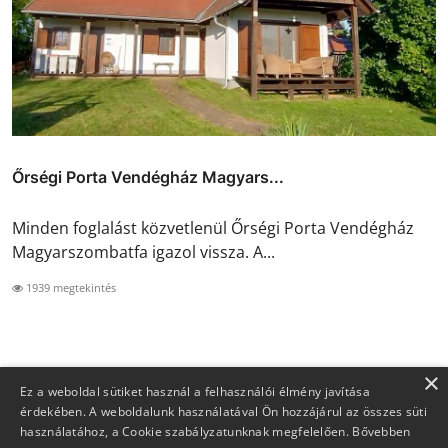
Őrségi Porta Vendégház Magyars...
Minden foglalást közvetlenül Őrségi Porta Vendégház
Magyarszombatfa igazol vissza. A...
1939 megtekintés
×
Ez a weboldal sütiket használ a felhasználói élmény javítása
érdekében. A weboldalunk használatával Ön hozzájárul az összes süti
használatához, a Cookie szabályzatunknak megfelelően.
Bővebben