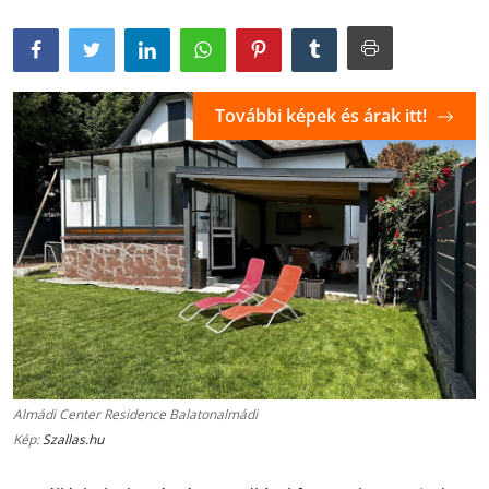
További képek és árak itt!
Almádi Center Residence Balatonalmádi
Kép:
Szallas.hu