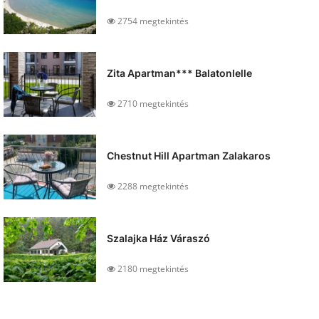
2754 megtekintés
Zita Apartman*** Balatonlelle
2710 megtekintés
Chestnut Hill Apartman Zalakaros
2288 megtekintés
Szalajka Ház Váraszó
2180 megtekintés