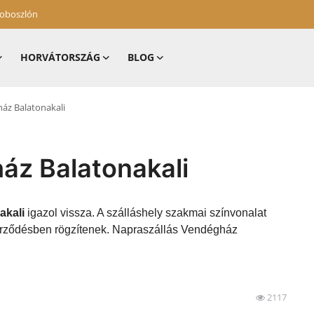
zoboszlón
HORVÁTORSZÁG
BLOG
áz Balatonakali
áz Balatonakali
akali
igazol vissza. A szálláshely szakmai színvonalat
zerződésben rögzítenek. Napraszállás Vendégház
2117