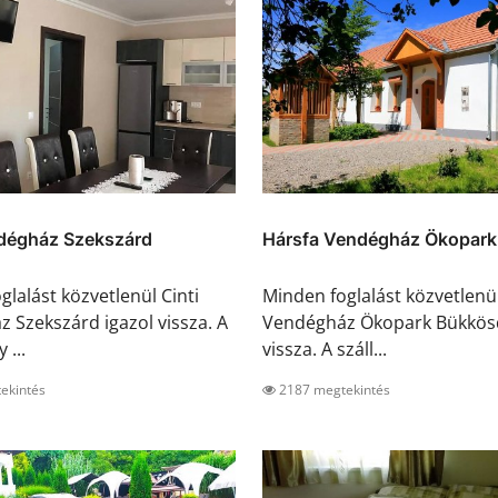
ndégház Szekszárd
Hársfa Vendégház Ökopar
glalást közvetlenül Cinti
Minden foglalást közvetlenü
 Szekszárd igazol vissza. A
Vendégház Ökopark Bükkösd
 ...
vissza. A száll...
ekintés
2187 megtekintés