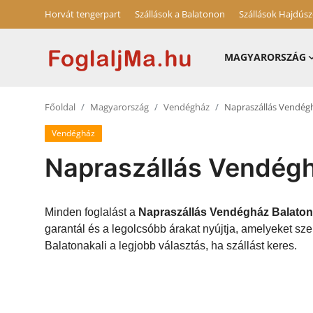
Horvát tengerpart
Szállások a Balatonon
Szállások Hajdús
MAGYARORSZÁG
Magyarország
Főoldal
Magyarország
Vendégház
Napraszállás Vendégh
Horvát tengerpart
Vendégház
Szállások a Balatonon
Napraszállás Vendégh
Horvátország
Blog
Minden foglalást a
Napraszállás Vendégház Balaton
garantál és a legolcsóbb árakat nyújtja, amelyeket s
Szállások Hajdúszoboszlón
Balatonakali a legjobb választás, ha szállást keres.