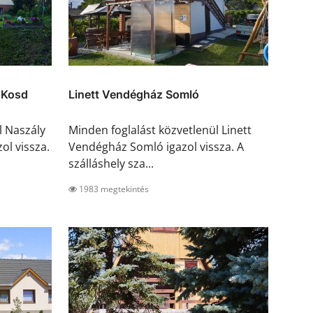
 Kosd
Linett Vendégház Somló
l Naszály
Minden foglalást közvetlenül Linett
ol vissza.
Vendégház Somló igazol vissza. A
szálláshely sza...
1983 megtekintés