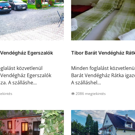
Vendégház Egerszalók
Tibor Barát Vendégház Rát
glalást közvetlenül
Minden foglalást közvetlenü
Vendégház Egerszalók
Barát Vendégház Rátka igazo
sza. A szálláshe...
A szálláshel...
ekintés
2086 megtekintés