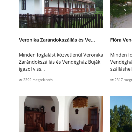
Veronika Zarándokszállás és Ve...
Flóra Ve
Minden foglalást közvetlenül Veronika
Minden fo
Zarándokszállás és Vendégház Buják
Vendégház
igazol viss...
szálláshel
2392 megtekintés
2317 megt