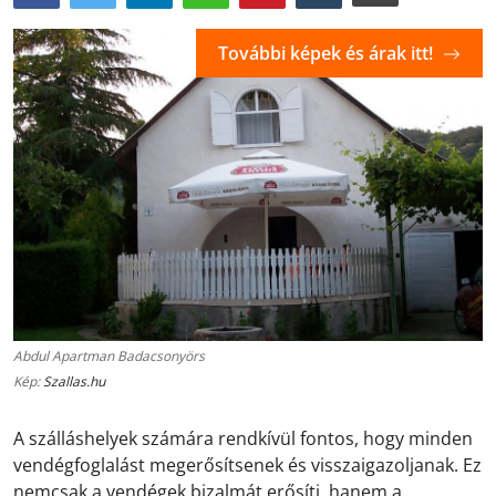
További képek és árak itt!
Abdul Apartman Badacsonyörs
Kép:
Szallas.hu
A szálláshelyek számára rendkívül fontos, hogy minden
vendégfoglalást megerősítsenek és visszaigazoljanak. Ez
nemcsak a vendégek bizalmát erősíti, hanem a