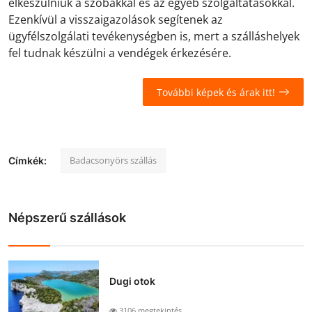
elkészülniük a szobákkal és az egyéb szolgáltatásokkal.
Ezenkívül a visszaigazolások segítenek az
ügyfélszolgálati tevékenységben is, mert a szálláshelyek
fel tudnak készülni a vendégek érkezésére.
További képek és árak itt!
Badacsonyörs szállás
Címkék:
Népszerű szállások
Dugi otok
3106 megtekintés