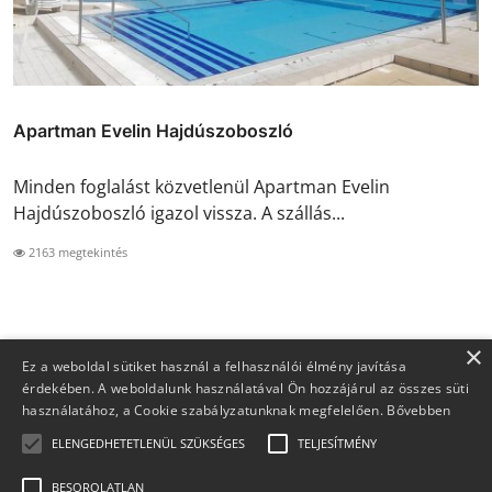
Apartman Evelin Hajdúszoboszló
Minden foglalást közvetlenül Apartman Evelin
Hajdúszoboszló igazol vissza. A szállás...
2163 megtekintés
×
Ez a weboldal sütiket használ a felhasználói élmény javítása
érdekében. A weboldalunk használatával Ön hozzájárul az összes süti
használatához, a Cookie szabályzatunknak megfelelően.
Bővebben
ELENGEDHETETLENÜL SZÜKSÉGES
TELJESÍTMÉNY
BESOROLATLAN