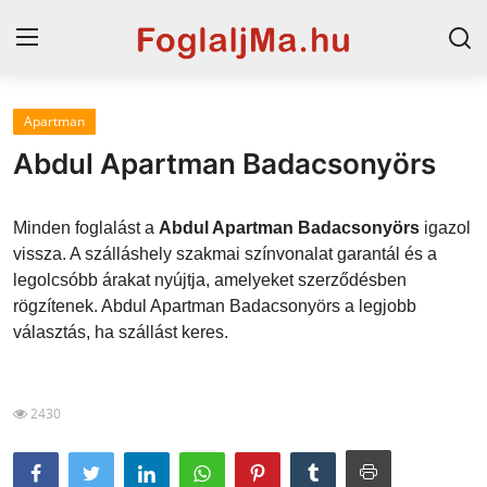
Apartman
Horvát tengerpart
Abdul Apartman Badacsonyörs
Magyarország
Minden foglalást a
Abdul Apartman Badacsonyörs
igazol
Horvátország
vissza. A szálláshely szakmai színvonalat garantál és a
legolcsóbb árakat nyújtja, amelyeket szerződésben
Szállások a Balatonon
rögzítenek. Abdul Apartman Badacsonyörs a legjobb
Szállások Hajdúszoboszlón
választás, ha szállást keres.
Blog
2430