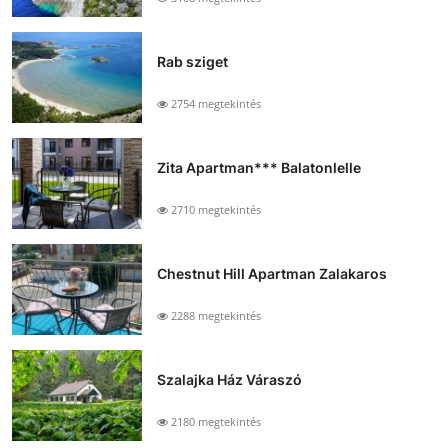
Rab sziget
2754 megtekintés
Zita Apartman*** Balatonlelle
2710 megtekintés
Chestnut Hill Apartman Zalakaros
2288 megtekintés
Szalajka Ház Váraszó
2180 megtekintés