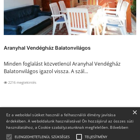
Aranyhal Vendégház Balatonvilágos
Minden foglalást közvetlenül Aranyhal Vendégház
Balatonvilágos igazol vissza. A szál...
2216 megtekintés
×
Ez a weboldal sütiket használ a felhasználói élmény javítása
érdekében. A weboldalunk használatával Ön hozzájárul az összes süti
használatához, a Cookie szabályzatunknak megfelelően.
Bővebben
ELENGEDHETETLENÜL SZÜKSÉGES
TELJESÍTMÉNY