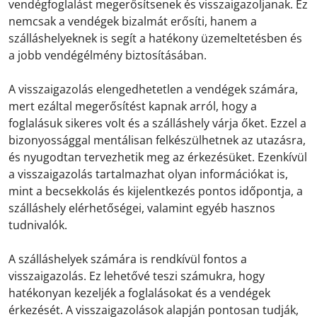
vendégfoglalást megerősítsenek és visszaigazoljanak. Ez
nemcsak a vendégek bizalmát erősíti, hanem a
szálláshelyeknek is segít a hatékony üzemeltetésben és
a jobb vendégélmény biztosításában.
A visszaigazolás elengedhetetlen a vendégek számára,
mert ezáltal megerősítést kapnak arról, hogy a
foglalásuk sikeres volt és a szálláshely várja őket. Ezzel a
bizonyossággal mentálisan felkészülhetnek az utazásra,
és nyugodtan tervezhetik meg az érkezésüket. Ezenkívül
a visszaigazolás tartalmazhat olyan információkat is,
mint a becsekkolás és kijelentkezés pontos időpontja, a
szálláshely elérhetőségei, valamint egyéb hasznos
tudnivalók.
A szálláshelyek számára is rendkívül fontos a
visszaigazolás. Ez lehetővé teszi számukra, hogy
hatékonyan kezeljék a foglalásokat és a vendégek
érkezését. A visszaigazolások alapján pontosan tudják,