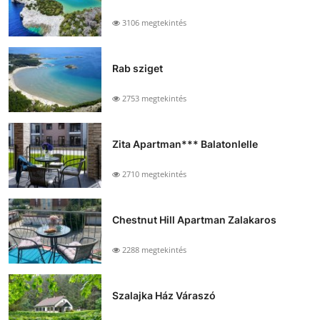
3106 megtekintés
Rab sziget
2753 megtekintés
Zita Apartman*** Balatonlelle
2710 megtekintés
Chestnut Hill Apartman Zalakaros
2288 megtekintés
Szalajka Ház Váraszó