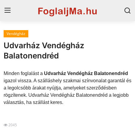
Vendégház
Horvát tengerpart
Udvarház Vendégház
Magyarország
Balatonendréd
Horvátország
Minden foglalást a
Udvarház Vendégház Balatonendréd
Szállások a Balatonon
igazol vissza. A szálláshely szakmai színvonalat garantál és
a legolcsóbb árakat nyújtja, amelyeket szerződésben
Szállások Hajdúszoboszlón
rögzítenek. Udvarház Vendégház Balatonendréd a legjobb
választás, ha szállást keres.
Blog
2045