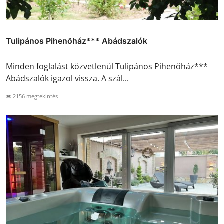
Tulipános Pihenőház*** Abádszalók
Minden foglalást közvetlenül Tulipános Pihenőház***
Abádszalók igazol vissza. A szál...
2156 megtekintés