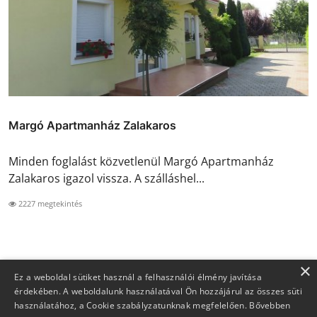
Margó Apartmanház Zalakaros
Minden foglalást közvetlenül Margó Apartmanház
Zalakaros igazol vissza. A szálláshel...
2227 megtekintés
×
Ez a weboldal sütiket használ a felhasználói élmény javítása
érdekében. A weboldalunk használatával Ön hozzájárul az összes süti
használatához, a Cookie szabályzatunknak megfelelően.
Bővebben