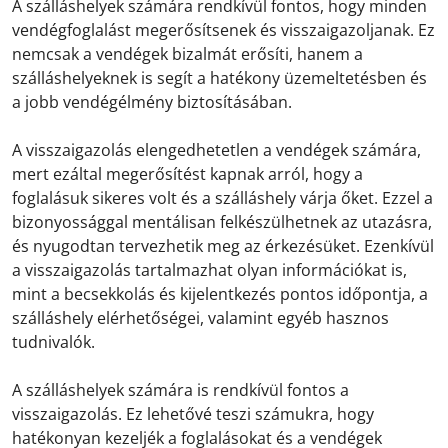
A szálláshelyek számára rendkívül fontos, hogy minden
vendégfoglalást megerősítsenek és visszaigazoljanak. Ez
nemcsak a vendégek bizalmát erősíti, hanem a
szálláshelyeknek is segít a hatékony üzemeltetésben és
a jobb vendégélmény biztosításában.
A visszaigazolás elengedhetetlen a vendégek számára,
mert ezáltal megerősítést kapnak arról, hogy a
foglalásuk sikeres volt és a szálláshely várja őket. Ezzel a
bizonyossággal mentálisan felkészülhetnek az utazásra,
és nyugodtan tervezhetik meg az érkezésüket. Ezenkívül
a visszaigazolás tartalmazhat olyan információkat is,
mint a becsekkolás és kijelentkezés pontos időpontja, a
szálláshely elérhetőségei, valamint egyéb hasznos
tudnivalók.
A szálláshelyek számára is rendkívül fontos a
visszaigazolás. Ez lehetővé teszi számukra, hogy
hatékonyan kezeljék a foglalásokat és a vendégek