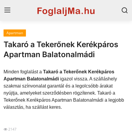
Apartman
Magyarország
Takaró a Tekerőnek Kerékpáros
Horvát tengerpart
Apartman Balatonalmádi
Szállások a Balatonon
Minden foglalást a
Takaró a Tekerőnek Kerékpáros
Horvátország
Apartman Balatonalmádi
igazol vissza. A szálláshely
szakmai színvonalat garantál és a legolcsóbb árakat
Blog
nyújtja, amelyeket szerződésben rögzítenek. Takaró a
Tekerőnek Kerékpáros Apartman Balatonalmádi a legjobb
Szállások Hajdúszoboszlón
választás, ha szállást keres.
2147