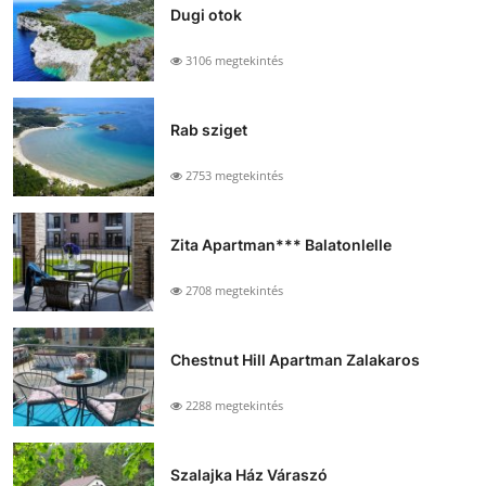
Dugi otok
3106 megtekintés
Rab sziget
2753 megtekintés
Zita Apartman*** Balatonlelle
2708 megtekintés
Chestnut Hill Apartman Zalakaros
2288 megtekintés
Szalajka Ház Váraszó