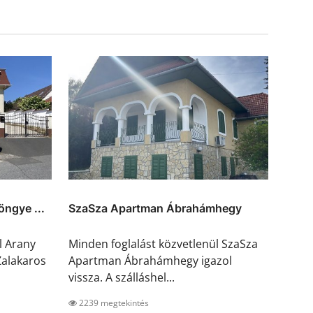
ngye ...
SzaSza Apartman Ábrahámhegy
l Arany
Minden foglalást közvetlenül SzaSza
alakaros
Apartman Ábrahámhegy igazol
vissza. A szálláshel...
2239 megtekintés