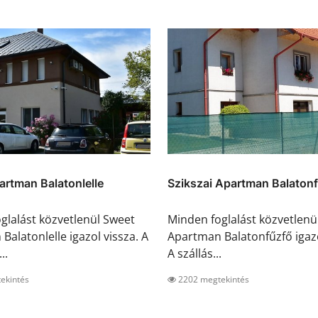
rtman Balatonlelle
Szikszai Apartman Balaton
glalást közvetlenül Sweet
Minden foglalást közvetlenül
Balatonlelle igazol vissza. A
Apartman Balatonfűzfő igazo
..
A szállás...
ekintés
2202 megtekintés