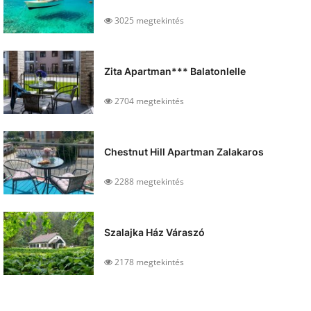
3025 megtekintés
Zita Apartman*** Balatonlelle
2704 megtekintés
Chestnut Hill Apartman Zalakaros
2288 megtekintés
Szalajka Ház Váraszó
2178 megtekintés