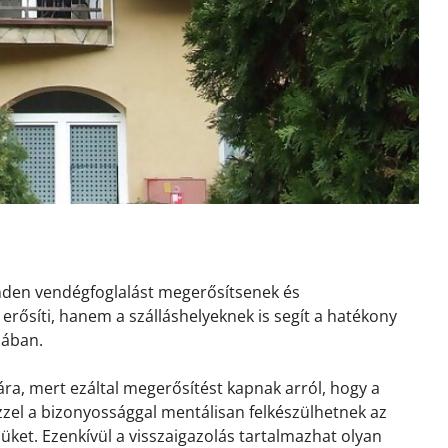
inden vendégfoglalást megerősítsenek és
erősíti, hanem a szálláshelyeknek is segít a hatékony
sában.
ra, mert ezáltal megerősítést kapnak arról, hogy a
 Ezzel a bizonyossággal mentálisan felkészülhetnek az
ket. Ezenkívül a visszaigazolás tartalmazhat olyan