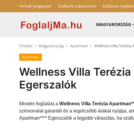
Horvát tengerpart
Szállások a Balatonon
Szállások Hajdús
MAGYARORSZÁG
Horvát tengerpart
Főoldal
Magyarország
Apartman
Wellness Villa Terézi
Magyarország
Apartman
Horvátország
Wellness Villa Terézi
Szállások a Balatonon
Egerszalók
Szállások Hajdúszoboszlón
Blog
Minden foglalást a
Wellness Villa Terézia Apartman*
színvonalat garantál és a legolcsóbb árakat nyújtja, 
Apartman**** Egerszalók a legjobb választás, ha száll