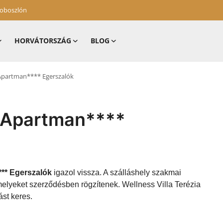
zoboszlón
HORVÁTORSZÁG
BLOG
a Apartman**** Egerszalók
a Apartman****
*** Egerszalók
igazol vissza. A szálláshely szakmai
amelyeket szerződésben rögzítenek. Wellness Villa Terézia
ást keres.