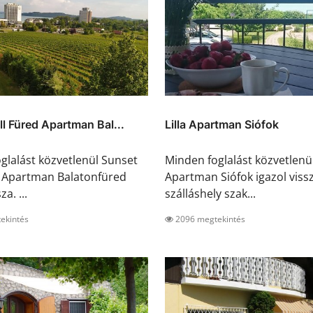
ll Füred Apartman Bal...
Lilla Apartman Siófok
glalást közvetlenül Sunset
Minden foglalást közvetlenül 
d Apartman Balatonfüred
Apartman Siófok igazol vissz
za. ...
szálláshely szak...
ekintés
2096 megtekintés