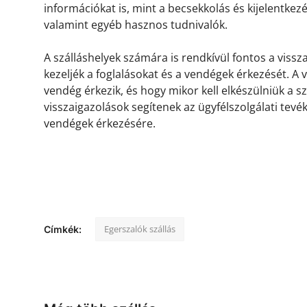
információkat is, mint a becsekkolás és kijelentkez
valamint egyéb hasznos tudnivalók.
A szálláshelyek számára is rendkívül fontos a viss
kezeljék a foglalásokat és a vendégek érkezését. A
vendég érkezik, és hogy mikor kell elkészülniük a s
visszaigazolások segítenek az ügyfélszolgálati tevé
vendégek érkezésére.
Egerszalók szállás
Címkék: