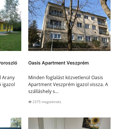
Poroszló
Oasis Apartment Veszprém
l Arany
Minden foglalást közvetlenül Oasis
 igazol
Apartment Veszprém igazol vissza. A
szálláshely s...
2375 megtekintés