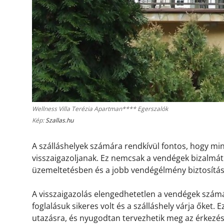
Wellness Villa Terézia Apartman**** Egerszalók
Kép:
Szallas.hu
A szálláshelyek számára rendkívül fontos, hogy m
visszaigazoljanak. Ez nemcsak a vendégek bizalmát 
üzemeltetésben és a jobb vendégélmény biztosítá
A visszaigazolás elengedhetetlen a vendégek számá
foglalásuk sikeres volt és a szálláshely várja őket.
utazásra, és nyugodtan tervezhetik meg az érkezésü