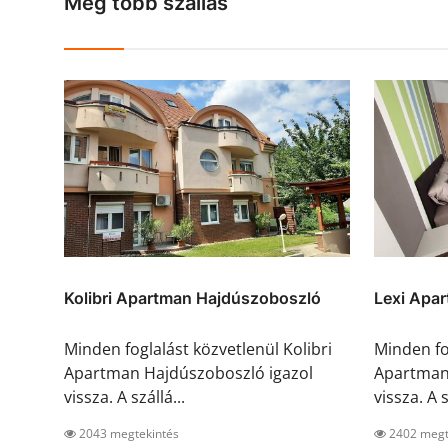
Még több szállás
Kolibri Apartman Hajdúszoboszló
Lexi Apa
Minden foglalást közvetlenül Kolibri
Minden fo
Apartman Hajdúszoboszló igazol
Apartman
vissza. A szállá...
vissza. A s
2043 megtekintés
2402 megt