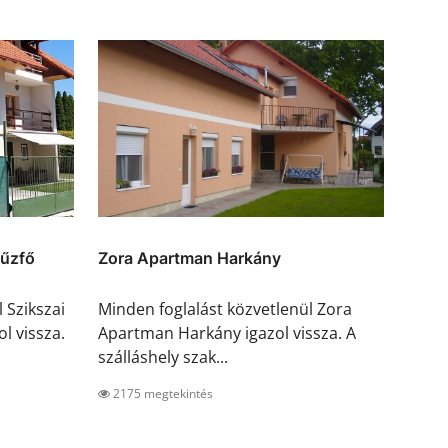
fűzfő
Zora Apartman Harkány
 Szikszai
Minden foglalást közvetlenül Zora
l vissza.
Apartman Harkány igazol vissza. A
szálláshely szak...
2175 megtekintés