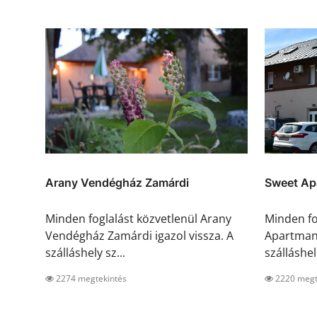
Arany Vendégház Zamárdi
Sweet Apa
Minden foglalást közvetlenül Arany
Minden fo
Vendégház Zamárdi igazol vissza. A
Apartman 
szálláshely sz...
szálláshel.
2274 megtekintés
2220 megt