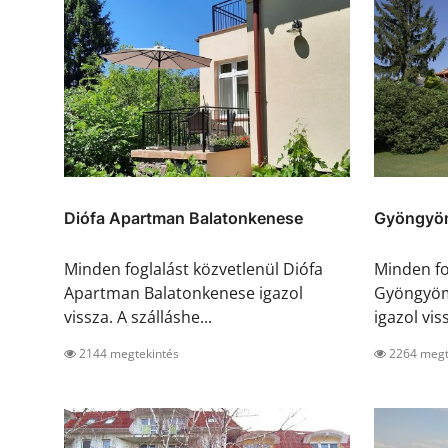
Diófa Apartman Balatonkenese
Gyöngyöm
Minden foglalást közvetlenül Diófa
Minden fo
Apartman Balatonkenese igazol
Gyöngyöm
vissza. A szálláshe...
igazol viss
2144 megtekintés
2264 megt