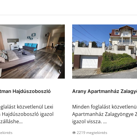
rtman Hajdúszoboszló
Arany Apartmanház Zalagyö
glalást közvetlenül Lexi
Minden foglalást közvetlenü
 Hajdúszoboszló igazol
Apartmanház Zalagyöngye Z
zálláshe...
igazol vissza. ...
ekintés
2219 megtekintés