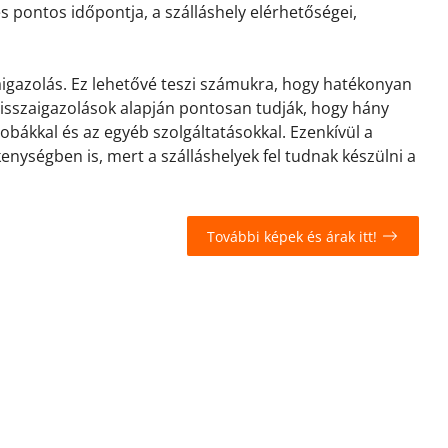
és pontos időpontja, a szálláshely elérhetőségei,
zaigazolás. Ez lehetővé teszi számukra, hogy hatékonyan
 visszaigazolások alapján pontosan tudják, hogy hány
zobákkal és az egyéb szolgáltatásokkal. Ezenkívül a
kenységben is, mert a szálláshelyek fel tudnak készülni a
További képek és árak itt!